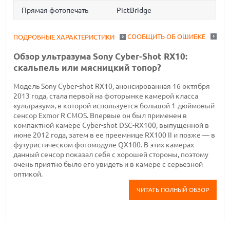
Прямая фотопечать
PictBridge
СООБЩИТЬ ОБ ОШИБКЕ
ПОДРОБНЫЕ ХАРАКТЕРИСТИКИ
Обзор ультразума Sony Cyber-Shot RX10:
скальпель или мясницкий топор?
Модель Sony Cyber-shot RX10, анонсированная 16 октября
2013 года, стала первой на фоторынке камерой класса
«ультразум», в которой используется большой 1-дюймовый
сенсор Exmor R CMOS. Впервые он был применен в
компактной камере Cyber-shot DSC-RX100, выпущенной в
июне 2012 года, затем в ее преемнице RX100 II и позже — в
футуристическом фотомодуле QX100. В этих камерах
данный сенсор показал себя с хорошей стороны, поэтому
очень приятно было его увидеть и в камере с серьезной
оптикой.
ЧИТАТЬ ПОЛНЫЙ ОБЗОР