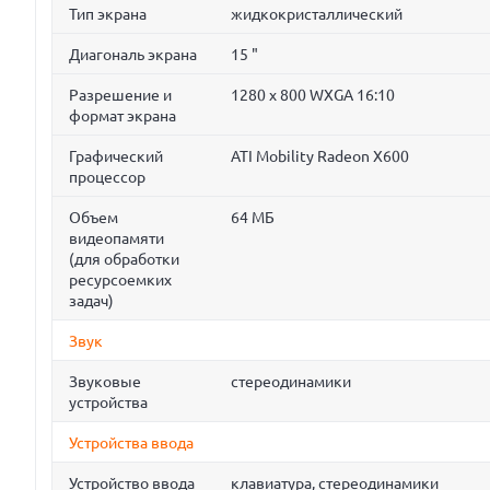
Тип экрана
жидкокристаллический
Диагональ экрана
15 "
Разрешение и
1280 x 800 WXGA 16:10
формат экрана
Графический
ATI Mobility Radeon X600
процессор
Объем
64 МБ
видеопамяти
(для обработки
ресурсоемких
задач)
Звук
Звуковые
стереодинамики
устройства
Устройства ввода
Устройство ввода
клавиатура, стереодинамики