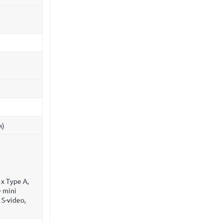
м)
x Type A,
 mini
 S-video,