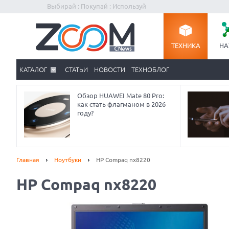
Выбирай : Покупай : Используй
ТЕХНИКА
НА
КАТАЛОГ
СТАТЬИ
НОВОСТИ
ТЕХНОБЛОГ
Обзор HUAWEI Mate 80 Pro:
как стать флагманом в 2026
году?
Главная
Ноутбуки
HP Compaq nx8220
HP Compaq nx8220