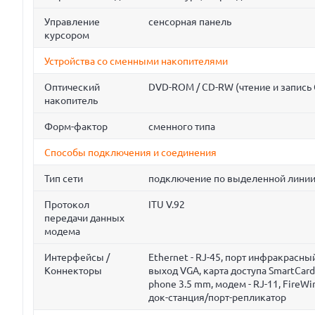
Управление
сенсорная панель
курсором
Устройства со сменными накопителями
Оптический
DVD-ROM / CD-RW (чтение и запись 
накопитель
Форм-фактор
сменного типа
Способы подключения и соединения
Тип сети
подключение по выделенной линии
Протокол
ITU V.92
передачи данных
модема
Интерфейсы /
Ethernet - RJ-45, порт инфракрасный
Коннекторы
выход VGA, карта доступа SmartCard
phone 3.5 mm, модем - RJ-11, FireWire
док-станция/порт-репликатор