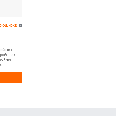
Б ОШИБКЕ
ройств с
тройствах
е. Здесь
х