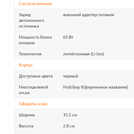
Система питания
Заряд
внешний адаптер питания
автономного
источника
Мощность блока
65 Вт
питания
Технология
литий-ионная (Li-Ion)
Корпус
Доступные цвета
черный
Многоцелевой
Multibay II(фирменное название)
отсек
Габариты и вес
Ширина
35.5 см
Высота
2.8 см