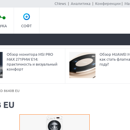
CNews
|
Аналитика
|
Конференции
|
Ма
УКА
СОФТ
Обзор монитора MSI PRO
Обзор HUAWEI Ma
MAX 271PHW E14:
как стать флагм
практичность и визуальный
году?
комфорт
DD 8640B EU
B EU