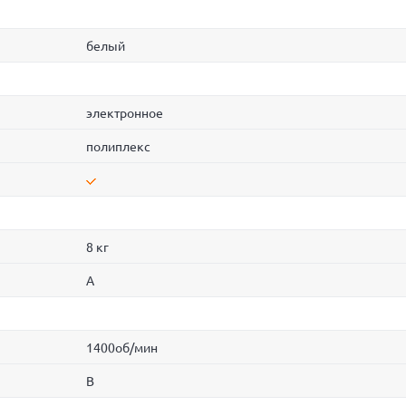
белый
электронное
полиплекс
8 кг
A
1400об/мин
B