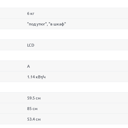
6 кг
"под утюг", "в шкаф"
LCD
A
1.14 кВт/ч
59.5 см
85 см
53.4 см