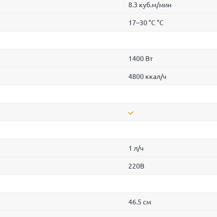
8.3 куб.м/мин
17–30 °C °C
1400 Вт
4800 ккал/ч
1 л/ч
220В
46.5 см