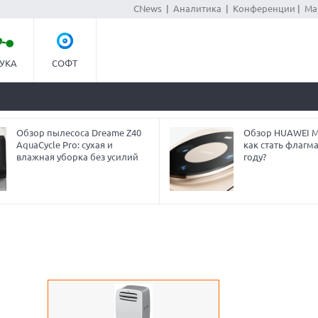
CNews
|
Аналитика
|
Конференции
|
Ма
УКА
СОФТ
Обзор пылесоса Dreame Z40
Обзор HUAWEI Ma
AquaCycle Pro: сухая и
как стать флагм
влажная уборка без усилий
году?