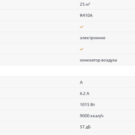
25 м²
R410A
электронное
ионизатор воздуха
A
6.2 A
1015 Вт
9000 ккал/ч
57 дБ