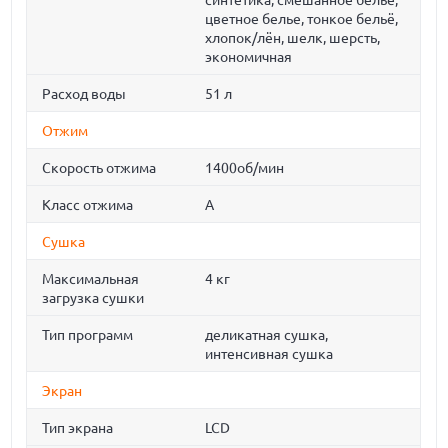
синтетика, смешанное бельё,
цветное белье, тонкое бельё,
хлопок/лён, шелк, шерсть,
экономичная
Расход воды
51 л
Отжим
Скорость отжима
1400об/мин
Класс отжима
A
Сушка
Максимальная
4 кг
загрузка сушки
Тип программ
деликатная сушка,
интенсивная сушка
Экран
Тип экрана
LCD