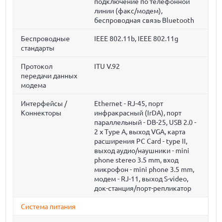
подключение по телефонной
линии (факс/модем),
беспроводная связь Bluetooth
Беспроводные
IEEE 802.11b, IEEE 802.11g
стандарты
Протокол
ITU V.92
передачи данных
модема
Интерфейсы /
Ethernet - RJ-45, порт
Коннекторы
инфракрасный (IrDA), порт
параллельный - DB-25, USB 2.0 -
2 x Type A, выход VGA, карта
расширения PC Card - type II,
выход аудио/наушники - mini
phone stereo 3.5 mm, вход
микрофон - mini phone 3.5 mm,
модем - RJ-11, выход S-video,
док-станция/порт-репликатор
Система питания