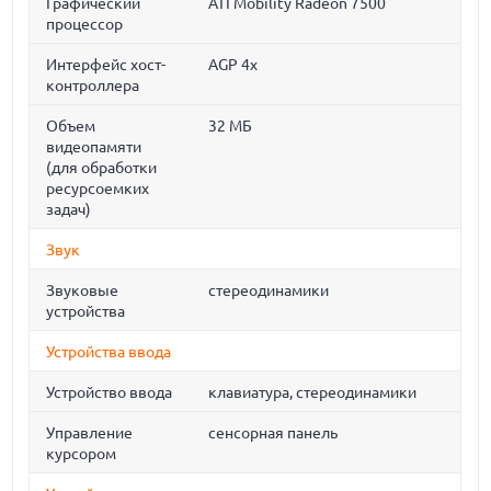
Графический
ATI Mobility Radeon 7500
процессор
Интерфейс хост-
AGP 4x
контроллера
Объем
32 МБ
видеопамяти
(для обработки
ресурсоемких
задач)
Звук
Звуковые
стереодинамики
устройства
Устройства ввода
Устройство ввода
клавиатура, стереодинамики
Управление
сенсорная панель
курсором