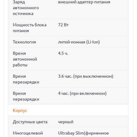
Заряд
внешний адаптер питания
автономного
источника
Мощность блока
72 Вт
питания
Технология
литий-ионная (Li-Ion)
Время
4.5 ч.
автономной
работы
Время
3.6 час. (при выключенном)
перезарядки
Время
4 час. (при включенном)
перезарядки
Корпус
Доступные цвета
черный
Многоцелевой
Ultrabay Slim(фирменное