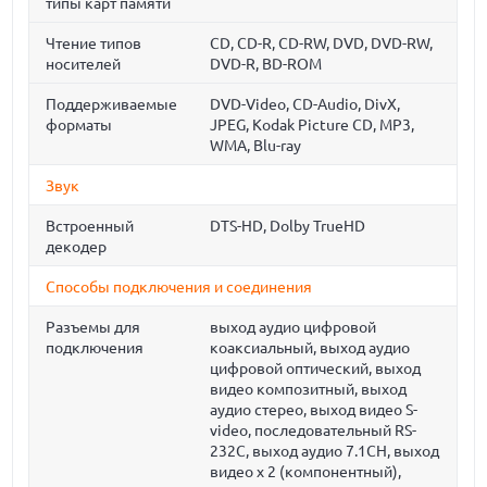
типы карт памяти
Чтение типов
CD, CD-R, CD-RW, DVD, DVD-RW,
носителей
DVD-R, BD-ROM
Поддерживаемые
DVD-Video, CD-Audio, DivX,
форматы
JPEG, Kodak Picture CD, MP3,
WMA, Blu-ray
Звук
Встроенный
DTS-HD, Dolby TrueHD
декодер
Способы подключения и соединения
Разъемы для
выход аудио цифровой
подключения
коаксиальный, выход аудио
цифровой оптический, выход
видео композитный, выход
аудио стерео, выход видео S-
video, последовательный RS-
232C, выход аудио 7.1CH, выход
видео x 2 (компонентный),