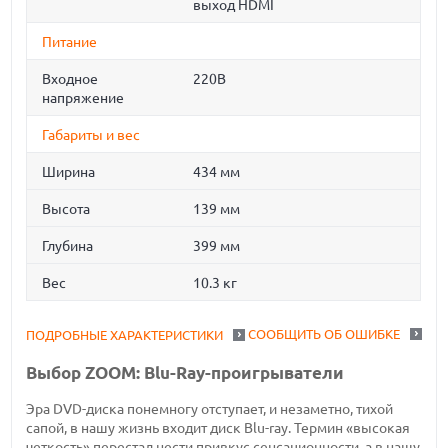
выход HDMI
Питание
Входное
220В
напряжение
Габариты и вес
Ширина
434 мм
Высота
139 мм
Глубина
399 мм
Вес
10.3 кг
СООБЩИТЬ ОБ ОШИБКЕ
ПОДРОБНЫЕ ХАРАКТЕРИСТИКИ
Выбор ZOOM: Blu-Ray-проигрыватели
Эра DVD-диска понемногу отступает, и незаметно, тихой
сапой, в нашу жизнь входит диск Blu-ray. Термин «высокая
четкость» перестал нести привкус сенсационности, а в нашу