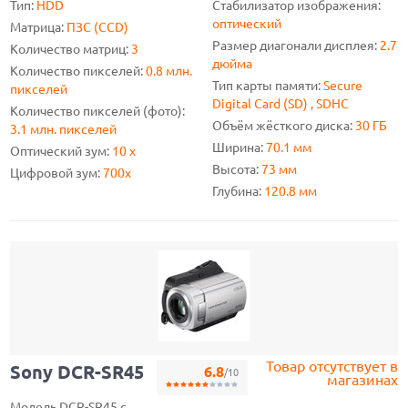
Тип:
HDD
Стабилизатор изображения:
оптический
Матрица:
ПЗС (CCD)
Размер диагонали дисплея:
2.7
Количество матриц:
3
дюйма
Количество пикселей:
0.8 млн.
Тип карты памяти:
Secure
пикселей
Digital Card (SD) , SDHC
Количество пикселей (фото):
Объём жёсткого диска:
30 ГБ
3.1 млн. пикселей
Ширина:
70.1 мм
Оптический зум:
10 x
Высота:
73 мм
Цифровой зум:
700x
Глубина:
120.8 мм
Товар отсутствует в
Sony DCR-SR45
6.8
/10
магазинах
Модель DCR-SR45 с