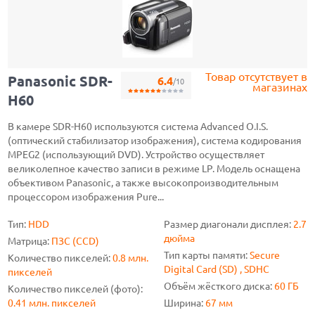
Товар отсутствует в
Panasonic SDR-
6.4
/10
магазинах
H60
В камере SDR-H60 используются система Advanced O.I.S.
(оптический стабилизатор изображения), система кодирования
MPEG2 (использующий DVD). Устройство осуществляет
великолепное качество записи в режиме LP. Модель оснащена
объективом Panasonic, а также высокопроизводительным
процессором изображения Pure...
Тип:
HDD
Размер диагонали дисплея:
2.7
дюйма
Матрица:
ПЗС (CCD)
Тип карты памяти:
Secure
Количество пикселей:
0.8 млн.
Digital Card (SD) , SDHC
пикселей
Объём жёсткого диска:
60 ГБ
Количество пикселей (фото):
0.41 млн. пикселей
Ширина:
67 мм