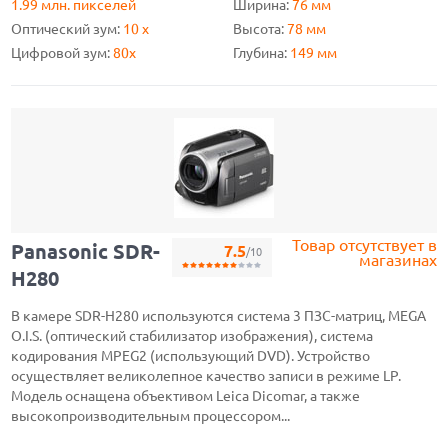
1.99 млн. пикселей
Ширина:
76 мм
Оптический зум:
10 x
Высота:
78 мм
Цифровой зум:
80x
Глубина:
149 мм
Товар отсутствует в
Panasonic SDR-
7.5
/10
магазинах
H280
В камере SDR-H280 используются система 3 ПЗС-матриц, MEGA
O.I.S. (оптический стабилизатор изображения), система
кодирования MPEG2 (использующий DVD). Устройство
осуществляет великолепное качество записи в режиме LP.
Модель оснащена объективом Leica Dicomar, а также
высокопроизводительным процессором...