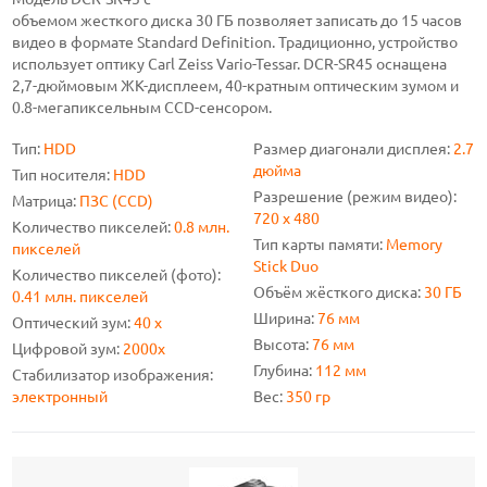
объемом жесткого диска 30 ГБ позволяет записать до 15 часов
видео в формате Standard Definition. Традиционно, устройство
использует оптику Carl Zeiss Vario-Tessar. DCR-SR45 оснащена
2,7-дюймовым ЖК-дисплеем, 40-кратным оптическим зумом и
0.8-мегапиксельным CCD-сенсором.
Тип:
HDD
Размер диагонали дисплея:
2.7
дюйма
Тип носителя:
HDD
Разрешение (режим видео):
Матрица:
ПЗС (CCD)
720 x 480
Количество пикселей:
0.8 млн.
Тип карты памяти:
Memory
пикселей
Stick Duo
Количество пикселей (фото):
Объём жёсткого диска:
30 ГБ
0.41 млн. пикселей
Ширина:
76 мм
Оптический зум:
40 x
Высота:
76 мм
Цифровой зум:
2000x
Глубина:
112 мм
Стабилизатор изображения:
электронный
Вес:
350 гр