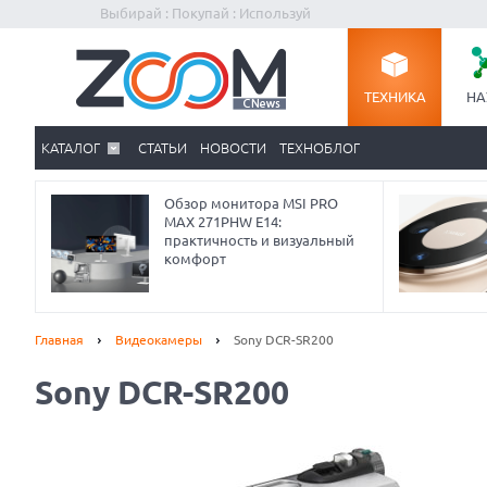
Выбирай : Покупай : Используй
ТЕХНИКА
НА
КАТАЛОГ
СТАТЬИ
НОВОСТИ
ТЕХНОБЛОГ
Обзор монитора MSI PRO
MAX 271PHW E14:
практичность и визуальный
комфорт
Главная
Видеокамеры
Sony DCR-SR200
Sony DCR-SR200