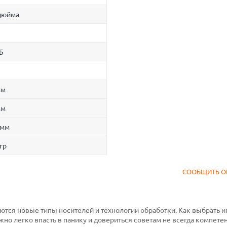
 дюйма
Б
мм
мм
 мм
гр
СООБЩИТЬ О
ся новые типы носителей и технологии обработки. Как выбрать им
жно легко впасть в панику и довериться советам не всегда компете