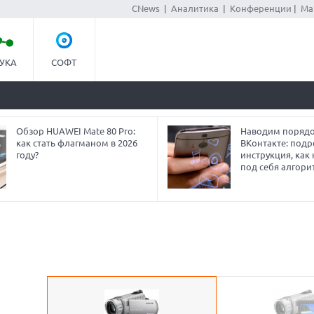
CNews
|
Аналитика
|
Конференции
|
Ма
УКА
СОФТ
Обзор HUAWEI Mate 80 Pro:
Наводим порядо
как стать флагманом в 2026
ВКонтакте: под
году?
инструкция, как
под себя алгори