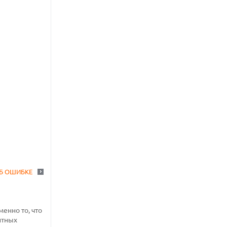
Б ОШИБКЕ
енно то, что
нтных