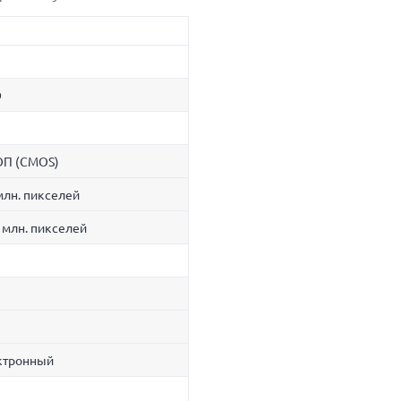
D
П (CMOS)
млн. пикселей
 млн. пикселей
ктронный