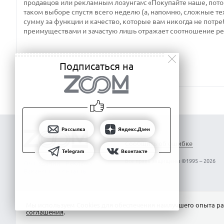
продавцов или рекламным лозунгам: «Покупайте наше, потому
таком выборе спустя всего неделю (а, напомню, сложные те
сумму за функции и качество, которые вам никогда не потре
преимуществами и зачастую лишь отражает соотношение р
Подписаться на
Рассылка
Яндекс.Дзен
Сообщить об ошибке
Telegram
Вконтакте
Все права защищены ©1995 – 2026
Об издании
Реклама
Вакансии
Контакты
Мы используем Сookies для обеспечения наилучшего опыта ра
соглашения
.