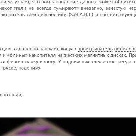
ением узнает, что восстановление данных может обойтис
накопители
не всегда «умирают» внезапно, зачастую на
акопитель самодиагностики (
S.M.A.R.T
.) и соответствующ
трукцию, отдаленно напоминающую
проигрыватель
винилов
ся и «блины» накопителя на жестких магнитных дисках. 
ся физическому износу. У подвижных элементов ресурс о
тряске, падениях.
опитания;