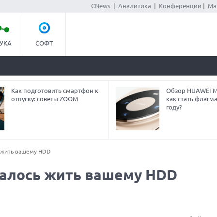
CNews
|
Аналитика
|
Конференции
|
Ма
УКА
СОФТ
Как подготовить смартфон к
Обзор HUAWEI Ma
отпуску: советы ZOOM
как стать флагм
году?
ь жить вашему HDD
талось жить вашему HDD