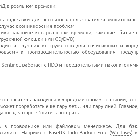
МД в реальном времени:
ть подсказки для неопытных пользователей, мониторинг 
случае возникновения проблем;
стика накопителя в реальном времени, заменяет битые с
агрузочной
флешки
или
CD/DVD
);
один из лучших инструментов для начинающих и «про
оровьем» и производительностью оборудования, предуп
k Sentinel, работает с HDD и твердотельными накопителя
то носитель находится в «предсмертном» состоянии, это 
может проработать еще пару лет… или пару дней. Главное
данных, которые боитесь потерять.
ть в проводнике или
файловом
менеджере. Для
бэк
тилиты. Например, EaseUS Todo Backup Free (
Windows
) 