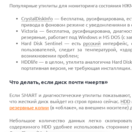
Популярные утилиты для мониторинга состояния НЖ
CrystalDiskInfo
— бесплатна, русифицирована, ес
привода в фоновом режиме с уведомлениями в 
Victoria — бесплатна, русифицирована, диагно
резервные, работает под Windows и MS DOS (с з
Hard Disk Sentinel — есть
русский
интерфейс, 
пользователей, следит за температурой, «зд
возникновении проблем;
HDDlife — в целом, утилита аналогична Hard Dis
портативная версия, не требующая инсталляции.
Что делать, если диск почти «мертв»
Если SMART и диагностические утилиты показывают, ч
что жесткий диск выйдет из строя прямо сейчас.
HDD
резервные копии
(в «облаке», на внешнем носителе) 
Небольшое количество данных легко скопирова
содержимого HDD удобнее использовать сторонние у