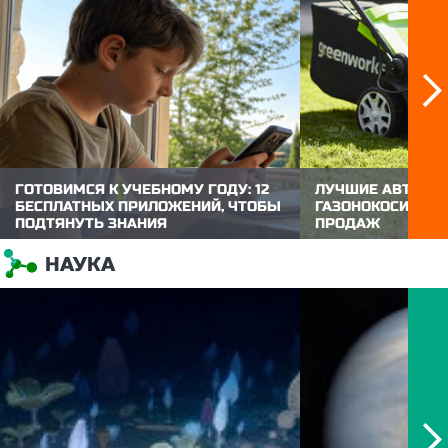
ГОТОВИМСЯ К УЧЕБНОМУ ГОДУ: 12
ЛУЧШИЕ АВТОНО
БЕСПЛАТНЫХ ПРИЛОЖЕНИЙ, ЧТОБЫ
ГАЗОНОКОСИЛКИ В
ПОДТЯНУТЬ ЗНАНИЯ
ПРОДАЖ
До начала нового учебного года осталось
Аккумуляторные га
меньше месяца, и провести это время
требуют топлива, р
НАУКА
стоит с максимальной пользой. Чтобы
бензиновых, не зави
сентябрьский старт не привел к провалу в
позволяют свободн
успеваемости, ребенку важно заранее
участку без провод
освежить в памяти забытую за лето
ZOOM.CNews выбра
программу. Сделать повторение...
модели автономных
которые...