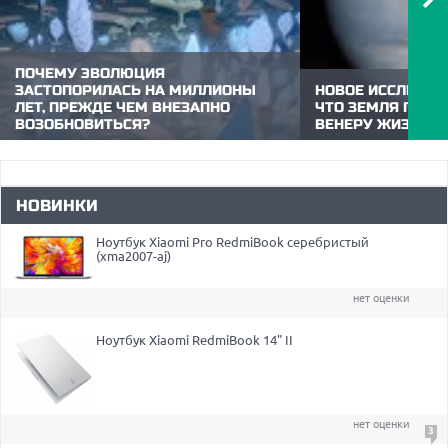
ПОЧЕМУ ЭВОЛЮЦИЯ
ЗАСТОПОРИЛАСЬ НА МИЛЛИОНЫ
НОВОЕ ИССЛЕДОВ
ЛЕТ, ПРЕЖДЕ ЧЕМ ВНЕЗАПНО
ЧТО ЗЕМЛЯ ПОСТ
ВОЗОБНОВИТЬСЯ?
ВЕНЕРУ ЖИЗНЬЮ
Новое исследование предполагает, что
Новое исследовани
эволюция застопорилась на миллионы лет,
моделированием пре
а потом произошло резкое увеличение
выброшенный при 
биоразнообразия. Этому
материал с Земли м
НОВИНКИ
непреднамеренно способствовали самые
Венеры и даже там 
ранние животные на Земле.
Ноутбук Xiaomi Pro RedmiBook серебристый
(xma2007-aj)
нет оценки
Ноутбук Xiaomi RedmiBook 14" II
нет оценки
3