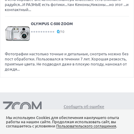
радуйся...И РАЗНЫЕ есть фотики...там Кеноны,Никоны....но этот ...и
компактный...
OLYMPUS C-500 ZOOM
0
/10
Фотографии настолько точные и детальные, смотреть можно без
пост обработки. Пользовался в течении 7 лет. Хорошая резкость,
приятные цвета. Не подводил даже в плохую погоду, намокал от
дождя...
Сообщить об ошибке
Все права защищены ©1995 – 2026
Мы используем Сookies для обеспечения наилучшего опыта
Об издании
Реклама
работы на нашем сайте. Продолжая использовать сайт, вы
соглашаетесь с условиями
Пользовательского соглашения
.
Вакансии
Контакты