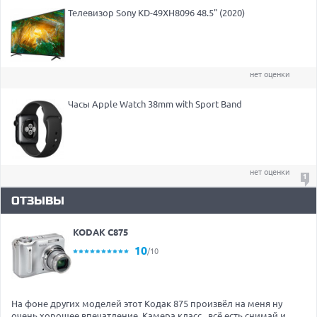
Телевизор Sony KD-49XH8096 48.5" (2020)
нет оценки
Часы Apple Watch 38mm with Sport Band
нет оценки
1
ОТЗЫВЫ
KODAK C875
10
/10
На фоне других моделей этот Кодак 875 произвёл на меня ну
очень хорошее впечатление..Камера класс...всё есть снимай и