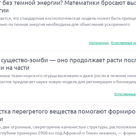
т без темной энергии? Математики бросают вы
гии
ается, что стандартная космологическая модель может быть принц
льно ли темная энергия необходима для объяснения ускоренного
Математика
Естественные н
существо-зомби — оно продолжает расти пос
ли на части
нные ткани морского огурца выживали и даже росли в течение мног
рытие предлагает науке новую модель для регенерации и биомедици
Естественные
устка перегретого вещества помогают формиро
и
, две огромные, сверхгорячие каменистые структуры, расположен
 глубине примерно 2900 км под Африкой и Тихим океаном, — форм