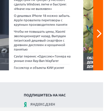
сделать Windows легче и быстрее:
«Иначе мы не выживем»
О дешевых iPhone 18 можно забыть.
Apple провалила переговоры с
крупным производителем памяти
Чтобы не повышать цены, Xiaomi
эволюционирует назад. Выпущен
гигантский дешевый смартфон с
древним дисплеем и крошечной
памятью
Caviar перенес «Одиссею» Гомера на
ОБЗОР HYUND
умные очки Ray-Ban Wayfarer
ДОСТУПНЫЙ 
ДОМАШНЕГО 
Госсектор и объекты КИИ усилят
нейку
55-дюймовые 
защиту данных с СХД Atlas.SM и
то
серединой для
защищенной ОС «ОСнова»
они достаточн
 E14,
оценить 4K-кон
ории
требуют огром
водит
диагональ все
которые хотят 
ПОДПИШИТЕСЬ НА НАС
ЯНДЕКС.ДЗЕН