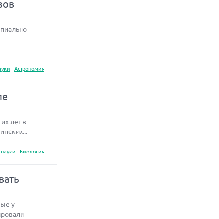
зов
ипиально
ауки
Астрономия
ле
их лет в
нских...
 науки
Биология
вать
ные у
ировали