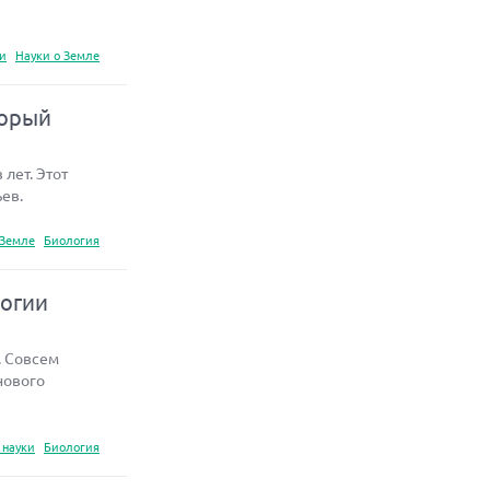
ки
Науки о Земле
торый
лет. Этот
ев.
 Земле
Биология
логии
. Совсем
нового
 науки
Биология