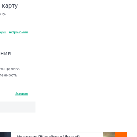
 карту
ту.
ауки
Астрономия
ения
ти целого
ленность
История
Индустрия ПК требует у Microsoft