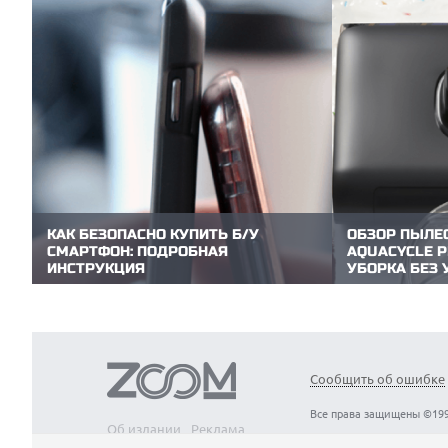
КАК БЕЗОПАСНО КУПИТЬ Б/У
ОБЗОР ПЫЛЕ
СМАРТФОН: ПОДРОБНАЯ
AQUACYCLE P
ИНСТРУКЦИЯ
УБОРКА БЕЗ 
Покупка б/у смартфона — это поиск
В линейке вер
разумного баланса между выгодой и
Dreame Z40 — 
потенциальными рисками. Редакция
продвинутой н
ZOOM.CNews подготовила практический
уборки. Причем
чек-лист, который поможет буквально за
2.0 обещает п
15 минут объективно оценить состояние
одновременным
Сообщить об ошибке
аппарата и избежать дорогостоящих...
фильтрацией! 
линейки...
Все права защищены ©199
Об издании
Реклама
Вакансии
Контакты