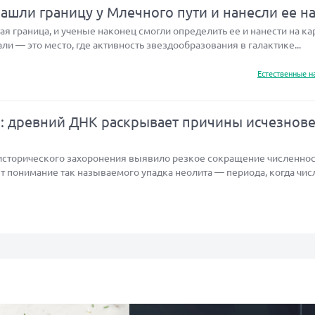
шли границу у Млечного пути и нанесли ее на
я граница, и ученые наконец смогли определить ее и нанести на кар
али — это место, где активность звездообразования в галактике...
Естественные н
а: древний ДНК раскрывает причины исчезнов
исторического захоронения выявило резкое сокращение численнос
т понимание так называемого упадка неолита — периода, когда чис