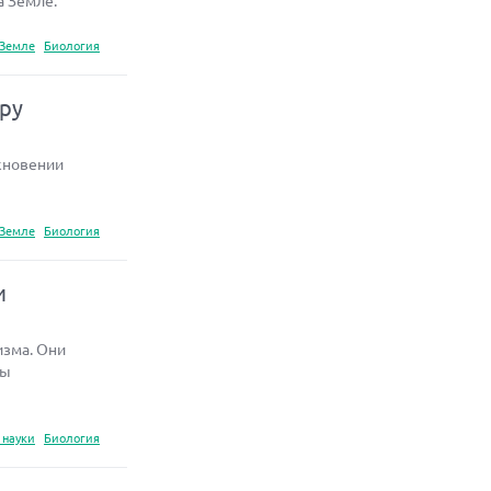
а Земле.
 Земле
Биология
еру
кновении
 Земле
Биология
и
изма. Они
сы
 науки
Биология