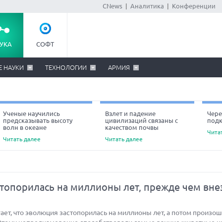
CNews
|
Аналитика
|
Конференции
УКА
СОФТ
Е НАУКИ
ТЕХНОЛОГИИ
АРМИЯ
Ученые научились
Взлет и падение
Чере
предсказывать высоту
цивилизаций связаны с
под
Ne
волн в океане
качеством почвы
Чита
Читать далее
Читать далее
топорилась на миллионы лет, прежде чем вне
ет, что эволюция застопорилась на миллионы лет, а потом произо