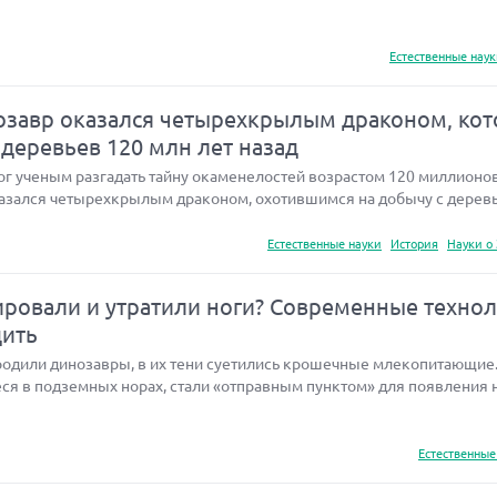
Естественные нау
завр оказался четырехкрылым драконом, ко
 деревьев 120 млн лет назад
 ученым разгадать тайну окаменелостей возрастом 120 миллионов 
азался четырехкрылым драконом, охотившимся на добычу с деревь
Естественные науки
История
Науки о
ровали и утратили ноги? Современные техно
дить
бродили динозавры, в их тени суетились крошечные млекопитающие
ся в подземных норах, стали «отправным пунктом» для появления 
Естественные