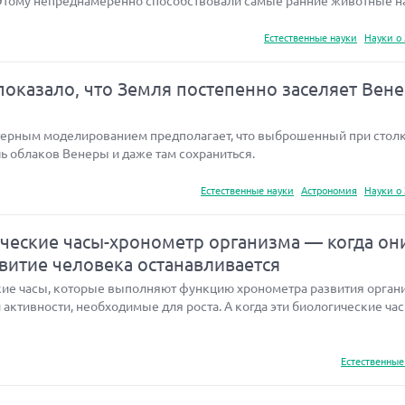
Этому непреднамеренно способствовали самые ранние животные н
Естественные науки
Науки о
оказало, что Земля постепенно заселяет Вен
терным моделированием предполагает, что выброшенный при стол
ь облаков Венеры и даже там сохраниться.
Естественные науки
Астрономия
Науки о
еские часы-хронометр организма — когда он
звитие человека останавливается
ие часы, которые выполняют функцию хронометра развития орган
активности, необходимые для роста. А когда эти биологические ча
Естественные