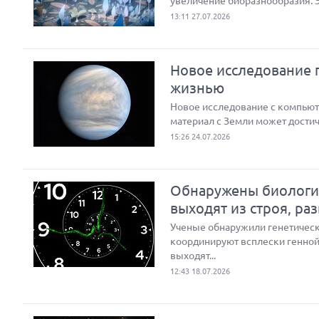
увеличение биоразнообразия. 
13:11 27.07.2026
Новое исследование п
жизнью
Новое исследование с компью
материал с Земли может достич
15:26 24.07.2026
Обнаружены биологич
выходят из строя, ра
Ученые обнаружили генетическ
координируют всплески генной 
выходят...
12:43 18.07.2026