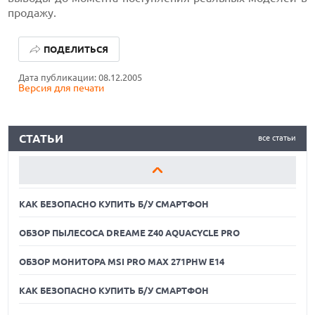
продажу.
КАК БЕЗОПАСНО КУПИТЬ Б/У СМАРТФОН
ПОДЕЛИТЬСЯ
ОБЗОР ПЫЛЕСОСА DREAME Z40 AQUACYCLE PRO
Дата публикации: 08.12.2005
Версия для печати
ОБЗОР МОНИТОРА MSI PRO MAX 271PHW E14
КАК БЕЗОПАСНО КУПИТЬ Б/У СМАРТФОН
СТАТЬИ
все статьи
ОБЗОР ПЫЛЕСОСА DREAME Z40 AQUACYCLE PRO
ОБЗОР МОНИТОРА MSI PRO MAX 271PHW E14
КАК БЕЗОПАСНО КУПИТЬ Б/У СМАРТФОН
ОБЗОР ПЫЛЕСОСА DREAME Z40 AQUACYCLE PRO
ОБЗОР МОНИТОРА MSI PRO MAX 271PHW E14
КАК БЕЗОПАСНО КУПИТЬ Б/У СМАРТФОН