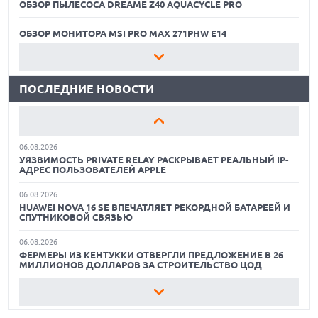
ОБЗОР ПЫЛЕСОСА DREAME Z40 AQUACYCLE PRO
06.08.2026
MOOVE ПРИВЛЕКЛА $250 МЛН ЧТОБЫ СТАТЬ КЛЮЧЕВЫМ
ОПЕРАТОРОМ ИНДУСТРИИ РОБОТАКСИ
ОБЗОР МОНИТОРА MSI PRO MAX 271PHW E14
06.08.2026
КАК БЕЗОПАСНО КУПИТЬ Б/У СМАРТФОН
HUAWEI ПРЕДСТАВИЛА ПЛАНШЕТ MATEPAD PRO 2026
ТОЛЩИНОЙ 4,7 ММ И 12" OLED МАТРИЦЕЙ
ПОСЛЕДНИЕ НОВОСТИ
ОБЗОР ПЫЛЕСОСА DREAME Z40 AQUACYCLE PRO
06.08.2026
TROUVER ПРЕДСТАВИЛ НОВЫЕ ТЕХНОЛОГИИ ВЛАЖНОЙ
ОБЗОР МОНИТОРА MSI PRO MAX 271PHW E14
УБОРКИ И ЛИНЕЙКУ ТЕХНИКИ 2026 ГОДА
06.08.2026
КАК БЕЗОПАСНО КУПИТЬ Б/У СМАРТФОН
УЯЗВИМОСТЬ PRIVATE RELAY РАСКРЫВАЕТ РЕАЛЬНЫЙ IP-
АДРЕС ПОЛЬЗОВАТЕЛЕЙ APPLE
ОБЗОР ПЫЛЕСОСА DREAME Z40 AQUACYCLE PRO
06.08.2026
HUAWEI NOVA 16 SE ВПЕЧАТЛЯЕТ РЕКОРДНОЙ БАТАРЕЕЙ И
ОБЗОР МОНИТОРА MSI PRO MAX 271PHW E14
СПУТНИКОВОЙ СВЯЗЬЮ
06.08.2026
ФЕРМЕРЫ ИЗ КЕНТУККИ ОТВЕРГЛИ ПРЕДЛОЖЕНИЕ В 26
МИЛЛИОНОВ ДОЛЛАРОВ ЗА СТРОИТЕЛЬСТВО ЦОД
06.08.2026
АНОНСИРОВАНА ДОСТУПНАЯ РЕТРО-КОНСОЛЬ AYANEO
KONKR POCKET ADVANCE С ЭМУЛЯЦИЕЙ PS 2