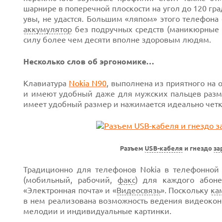
шарнире в поперечной плоскости на угол до 120 град
увы, не удастся. Большим «ляпом» этого телефона
аккумулятор
без подручных средств (маникюрные н
силу более чем десяти вполне здоровым людям.
Несколько слов об эргономике…
Клавиатура
Nokia N90
, выполнена
из приятного на 
и имеют удобный даже для мужских пальцев раз
имеет удобный размер и нажимается идеально чет
Разъем
USB-кабеля
и гнездо
за
Традиционно для телефонов Nokia в телефонно
(мобильный, рабочий,
факс
) для каждого абоне
«Электронная почта» и «
Видеосвязь
». Поскольку
ка
в нем реализована возможность ведения видеокон
мелодии и индивидуальные картинки.