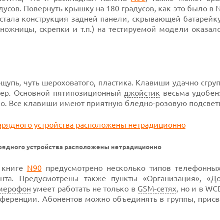
усов. Повернуть крышку на 180 градусов, как это было в N
 стала конструкция задней панели, скрывающей батарейк
ожницы, скрепки и т.п.) на тестируемой модели оказало
ощупь, чуть шероховатого, пластика. Клавиши удачно сгр
мер. Основной пятипозиционный
джойстик
весьма удобен:
ко. Все клавиши имеют приятную
бледно-розовую
подсвет
рядного
устройства расположены нетрадиционно
й
книге
N90
предусмотрено
несколько типов телефонны
нта. Предусмотрены также пункты «Организация», «До
мерофон
умеет работать не только в
GSM-сетях
,
но и в
WCD
ференции. Абонентов можно объединять в группы, присв