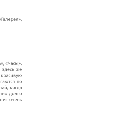
ХАКЕР ПРИЗНАЛ ВИНУ ВО ВЗЛОМЕ
SNOWFLAKE И КРАЖЕ ДАННЫХ
МИЛЛИОНОВ ПОЛЬЗОВАТЕЛЕЙ
Галерея»,
07.08.2026
ЭЛЕКТРИЧЕСКИЙ ПИКАП FORD FATHOM
ВРЯД ЛИ ПОВТОРИТ УСПЕХ
ЛЕГЕНДАРНЫХ МОДЕЛЕЙ КОМПАНИИ
», «
Часы
»,
, здесь же
 красивую
гаются по
чай, когда
очно долго
атит
очень