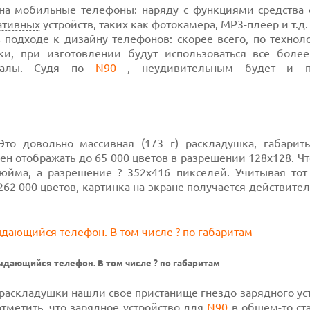
 на мобильные телефоны: наряду с функциями средства 
ативных
устройств, таких как фотокамера,
МР3-плеер
и т.д
 подходе к дизайну телефонов: скорее всего, по технол
ки, при изготовлении будут использоваться все боле
иалы. Судя
по
N90
,
неудивительным будет и п
 Это довольно
массивная (173 г)
раскладушка, габарит
ен отображать
до
65 000
цветов в
разрешении 128х128.
Чт
дюйма,
а разрешение ?
352х416 пикселей.
Учитывая тот 
262 000
цветов, картинка на экране получается действите
ыдающийся телефон. В том числе ? по габаритам
раскладушки нашли свое пристанище гнездо зарядного ус
тметить, что зарядное устройство
для
N90
в
общем-то
ст