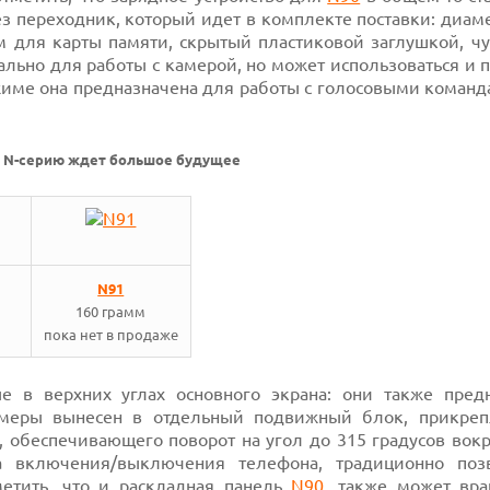
з переходник, который идет в комплекте поставки: диам
м для карты памяти, скрытый пластиковой заглушкой, чу
льно для работы с камерой, но может использоваться и 
жиме она предназначена для работы с голосовыми команд
,
N-серию
ждет большое будущее
N91
160 грамм
пока нет в продаже
 в верхних углах основного экрана: они также пред
амеры вынесен в отдельный подвижный блок, прикре
 обеспечивающего поворот на угол
до 315 градусов
вокр
 включения/выключения телефона, традиционно поз
етить, что и раскладная
панель
N90
, также
может вра