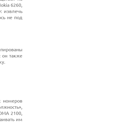
okia 6260,
07.08.2026
у: извлечь
УТОЧНЕНЫ РАЗМЕРЫ ЭКРАНОВ
сь не под
ЮБИЛЕЙНЫХ СМАРТФОНОВ APPLE
IPHONE 20
07.08.2026
XENIUM ВЫПУСТИЛА КНОПОЧНЫЕ
СМАРТФОНЫ С ПОДДЕРЖКОЙ СЕТЕЙ 4G
И ТЕХНОЛОГИЕЙ VOLTE
уппированы
 он также
07.08.2026
ку.
ПРЕДСТАВЛЕНЫ НАУШНИКИ JBL С
СЕНСОРНЫМ ЭКРАНОМ НА КЕЙСЕ ДЛЯ
УПРАВЛЕНИЯ МУЗЫКОЙ
07.08.2026
GOOGLE ПЕРЕИМЕНОВЫВАЕТ
ФУНКЦИЮ ПОДСВЕТКИ КАМЕРЫ В
СМАРТФОНАХ PIXEL 11 PRO
х номеров
07.08.2026
лжность»,
HUAWEI ПРЕДСТАВИЛА УЛЬТРАЛЕГКИЙ
MA 2100,
НОУТБУК MATEBOOK PRO S С OLED-
ЭКРАНОМ
аивать им
07.08.2026