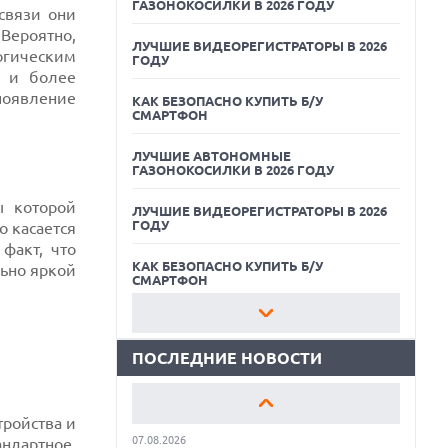
ГАЗОНОКОСИЛКИ В 2026 ГОДУ
связи они
. Вероятно,
ЛУЧШИЕ ВИДЕОРЕГИСТРАТОРЫ В 2026
огическим
ГОДУ
е и более
оявление
КАК БЕЗОПАСНО КУПИТЬ Б/У
СМАРТФОН
ЛУЧШИЕ АВТОНОМНЫЕ
ГАЗОНОКОСИЛКИ В 2026 ГОДУ
07.08.2026
ы которой
ЛУЧШИЕ ВИДЕОРЕГИСТРАТОРЫ В 2026
XENIUM ВЫПУСТИЛА КНОПОЧНЫЕ
ГОДУ
о касается
СМАРТФОНЫ С ПОДДЕРЖКОЙ СЕТЕЙ 4G
И ТЕХНОЛОГИЕЙ VOLTE
факт, что
КАК БЕЗОПАСНО КУПИТЬ Б/У
льно яркой
07.08.2026
СМАРТФОН
ПРЕДСТАВЛЕНЫ НАУШНИКИ JBL С
СЕНСОРНЫМ ЭКРАНОМ НА КЕЙСЕ ДЛЯ
ЛУЧШИЕ АВТОНОМНЫЕ
УПРАВЛЕНИЯ МУЗЫКОЙ
ГАЗОНОКОСИЛКИ В 2026 ГОДУ
ПОСЛЕДНИЕ НОВОСТИ
07.08.2026
ЛУЧШИЕ ВИДЕОРЕГИСТРАТОРЫ В 2026
GOOGLE ПЕРЕИМЕНОВЫВАЕТ
ГОДУ
ФУНКЦИЮ ПОДСВЕТКИ КАМЕРЫ В
СМАРТФОНАХ PIXEL 11 PRO
тройства и
КАК БЕЗОПАСНО КУПИТЬ Б/У
07.08.2026
андартное,
СМАРТФОН