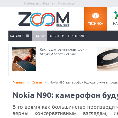
Выбирай : Покупай : Используй
ТЕХНИКА
НА
КАТАЛОГ
СТАТЬИ
НОВОСТИ
ТЕХНОБЛОГ
Как подготовить смартфон к
отпуску: советы ZOOM
Главная
Статьи
Nokia N90: камерофон будущего уже в прод
Nokia N90: камерофон бу
В то время как большинство производит
верны консервативным взглядам, и