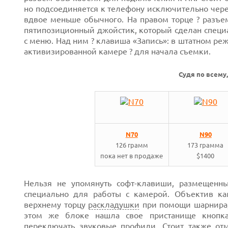
но подсоединяется к телефону исключительно чере
вдвое меньше обычного. На правом торце ? разъе
пятипозиционный джойстик, который сделан специа
с меню. Над ним ? клавиша «Запись»: в штатном ре
активизированной камере ? для начала съемки.
Судя по всему
Next
N70
N90
126 грамм
173 грамма
пока нет в продаже
$1400
Нельзя не упомянуть
софт-клавиши,
размещенные
специально для работы с камерой. Объектив к
верхнему торцу
раскладушки
при помощи шарнира,
этом же блоке нашла свое пристанище кнопка
переключать звуковые профили. Стоит также отм