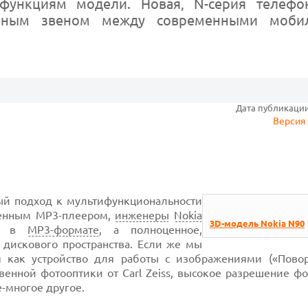
ункциям модели. Новая, N-серия телефон
точным звеном между современными моб
Дата публикации:
Версия 
ый подход к мультифункциональности
енным
МР3-плеером,
инженеры
Nokia
3D-модель Nokia N90
ов в
МР3-формате
,
а полноценное,
дискового пространства. Если же мы
 как устройство для работы с изображениями («Пово
венной фотооптики от Carl Zeiss, высокое разрешение ф
е-многое
другое.