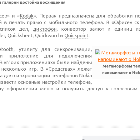
я
галереи достойна восхищения
сер» и «
Kodak
». Первая предназначена для обработки п
й в печать прямо с мобильного телефона. В «Офисе» ск
 список дел,
диктофон
, конвертор валют и единиц и
r, Quicksheet, Quickword и
Quickpoint
.
tooth, утилиту для синхронизации,
в и приложение для подключения
. В «Моих приложениях» были найдены
Метаморфозы те
 несколько игр. В «Средствах» лежат
напоминают о Nok
а для синхронизации телефонов Nokia
звести основные настройки телефона,
му оформления меню и получить доступ к голосовым 