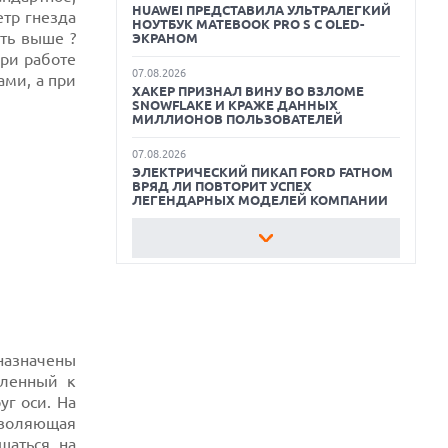
HUAWEI ПРЕДСТАВИЛА УЛЬТРАЛЕГКИЙ
етр гнезда
НОУТБУК MATEBOOK PRO S С OLED-
ть выше ?
ЛУЧШИЕ АВТОНОМНЫЕ
ЭКРАНОМ
ГАЗОНОКОСИЛКИ В 2026 ГОДУ
при работе
07.08.2026
ами, а при
ХАКЕР ПРИЗНАЛ ВИНУ ВО ВЗЛОМЕ
ЛУЧШИЕ ВИДЕОРЕГИСТРАТОРЫ В 2026
SNOWFLAKE И КРАЖЕ ДАННЫХ
ГОДУ
МИЛЛИОНОВ ПОЛЬЗОВАТЕЛЕЙ
КАК БЕЗОПАСНО КУПИТЬ Б/У
07.08.2026
СМАРТФОН
ЭЛЕКТРИЧЕСКИЙ ПИКАП FORD FATHOM
ВРЯД ЛИ ПОВТОРИТ УСПЕХ
ЛЕГЕНДАРНЫХ МОДЕЛЕЙ КОМПАНИИ
07.08.2026
OPENAI УБРАЛА ОГРАНИЧЕНИЯ НА
ТЕКСТОВЫЕ ЧАТЫ ДЛЯ ВСЕХ
ПОЛЬЗОВАТЕЛЕЙ CHATGPT
07.08.2026
HONOR ПРЕДСТАВИТ ФЛАГМАНЫ WIN 2
С ОГРОМНОЙ БАТАРЕЕЙ И
назначены
ВСТРОЕННЫМ ВЕНТИЛЯТОРОМ
пленный к
07.08.2026
уг оси. На
ГЛОБАЛЬНЫЙ СПАД РЫНКА
воляющая
ПЛАНШЕТОВ В 2026 ГОДУ И
щаться на
НЕОЖИДАННЫЙ РОСТ LENOVO