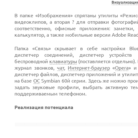
Визуализаци
В папке «Изображения» спрятаны утилиты «Режис
видеоклипов, а вторая ? для отправки фотографи
соответственно, офисные приложения: заметки,
калькулятор, а также мобильные версии Adobe Reade
Папка «Связь» скрывает в себе настройки Blue
диспетчер соединений, диспетчер устройст
беспроводной
клавиатуры
(поставляется отдельно)
журнал звонков,
чат
,
Интернет-браузер
«
Opera
» и
диспетчер файлов, диспетчер приложений и утилит
на базе
ОС
Symbian 60й серии.
Здесь же можно прои
задать звуковые профили, выбрать активную те
поддерживаемым телефоном.
Реализация потенциала