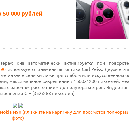
50 000 рублей:
мера»: она автоматически активируется при поворот
N90
используется
знаменитая оптика
Carl
Zeiss
. Двухмегап
и детальные снимки даже при слабом или искусственном 
нии, максимальное разрешение ?
1600х1200 пикселей.
Реа
ка с рабочим расстоянием до полутора метров. Видео за
азрешении
CIF (352?288 пикселей).