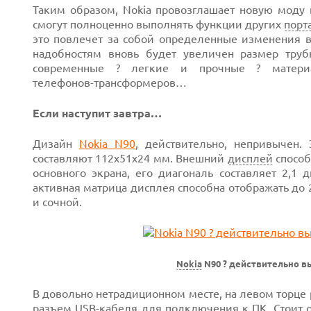
Таким образом, Nokia провозглашает новую моду
смогут полноценно выполнять функции других
порт
это повлечет за собой определенные изменения в
надобностям вновь будет увеличен размер труб
современные ? легкие и прочные ? матер
телефонов-трансформеров…
Если наступит завтра…
Дизайн
Nokia N90
,
действительно, непривычен.
составляют 112х51х24 мм.
Внешний
дисплей
способ
основного экрана, его диагональ
составляет 2,1 
активная матрица дисплея способна отображать
до
и сочной.
Next
Nokia
N90 ? действительно в
Prev
В довольно нетрадиционном месте, на левом торце 
разъем
USB-кабеля
для подключения к ПК. Стоит о