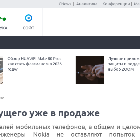
CNews
|
Аналитика
|
Конференции
|
Ма
УКА
СОФТ
Обзор HUAWEI Mate 80 Pro:
Лучшие прилож
как стать флагманом в 2026
защиты и подде
году?
выбор ZOOM
аже
дущего уже в продаже
елей мобильных телефонов, в общем и целом
нженеры Nokia не оставляют попыток 