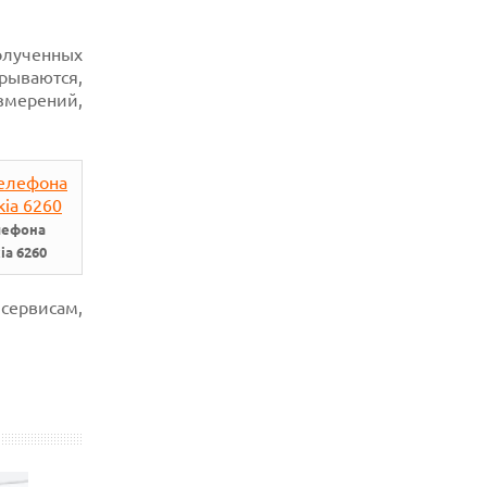
олученных
рываются,
змерений,
лефона
ia 6260
сервисам,