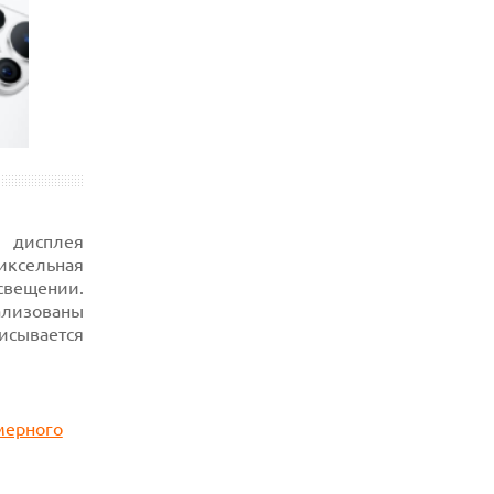
е дисплея
иксельная
освещении.
лизованы
писывается