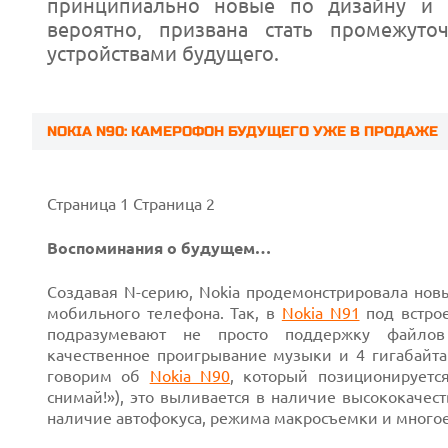
принципиально новые по дизайну и ф
вероятно, призвана стать промежу
устройствами будущего.
NOKIA N90: КАМЕРОФОН БУДУЩЕГО УЖЕ В ПРОДАЖЕ
Страница 1
Страница 2
Воспоминания о будущем…
Создавая
N-серию,
Nokia продемонстрировала нов
мобильного телефона. Так, в
Nokia N91
под
встро
подразумевают не просто поддержку файл
качественное проигрывание музыки
и 4 гигабайта
говорим
об
Nokia N90
,
который позиционируется
Prev
снимай!»), это выливается в наличие высококачест
наличие автофокуса, режима макросъемки и
много