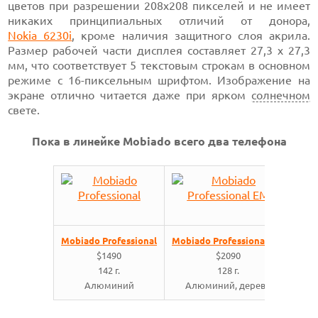
цветов при
разрешении 208х208 пикселей
и не имеет
никаких принципиальных отличий от донора,
Nokia 6230i
,
кроме наличия защитного слоя акрила.
Размер рабочей части дисплея
составляет 27,3 х
27,3
мм, что
соответствует 5 текстовым
строкам в основном
режиме с
16-пиксельным
шрифтом. Изображение на
экране отлично читается даже при ярком
солнечном
свете.
Пока в линейке Mobiado всего два телефона
Mobiado Professional
Mobiado Professional EM
$1490
$2090
142 г.
128 г.
Алюминий
Алюминий, дерево