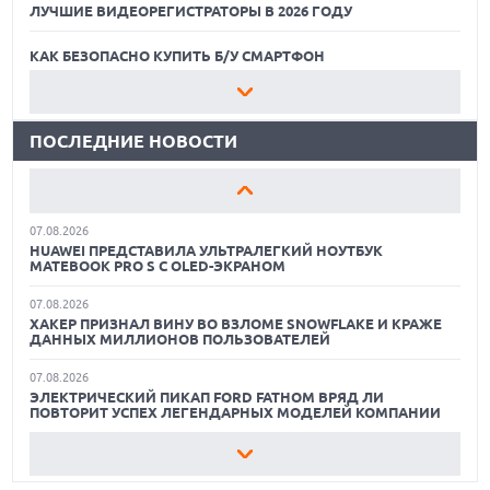
ЛУЧШИЕ ВИДЕОРЕГИСТРАТОРЫ В 2026 ГОДУ
07.08.2026
XENIUM ВЫПУСТИЛА КНОПОЧНЫЕ СМАРТФОНЫ С
ПОДДЕРЖКОЙ СЕТЕЙ 4G И ТЕХНОЛОГИЕЙ VOLTE
КАК БЕЗОПАСНО КУПИТЬ Б/У СМАРТФОН
07.08.2026
ЛУЧШИЕ АВТОНОМНЫЕ ГАЗОНОКОСИЛКИ В 2026 ГОДУ
ПРЕДСТАВЛЕНЫ НАУШНИКИ JBL С СЕНСОРНЫМ ЭКРАНОМ
НА КЕЙСЕ ДЛЯ УПРАВЛЕНИЯ МУЗЫКОЙ
ПОСЛЕДНИЕ НОВОСТИ
ЛУЧШИЕ ВИДЕОРЕГИСТРАТОРЫ В 2026 ГОДУ
07.08.2026
GOOGLE ПЕРЕИМЕНОВЫВАЕТ ФУНКЦИЮ ПОДСВЕТКИ
КАК БЕЗОПАСНО КУПИТЬ Б/У СМАРТФОН
КАМЕРЫ В СМАРТФОНАХ PIXEL 11 PRO
07.08.2026
ЛУЧШИЕ АВТОНОМНЫЕ ГАЗОНОКОСИЛКИ В 2026 ГОДУ
HUAWEI ПРЕДСТАВИЛА УЛЬТРАЛЕГКИЙ НОУТБУК
MATEBOOK PRO S С OLED-ЭКРАНОМ
ЛУЧШИЕ ВИДЕОРЕГИСТРАТОРЫ В 2026 ГОДУ
07.08.2026
ХАКЕР ПРИЗНАЛ ВИНУ ВО ВЗЛОМЕ SNOWFLAKE И КРАЖЕ
КАК БЕЗОПАСНО КУПИТЬ Б/У СМАРТФОН
ДАННЫХ МИЛЛИОНОВ ПОЛЬЗОВАТЕЛЕЙ
07.08.2026
ЭЛЕКТРИЧЕСКИЙ ПИКАП FORD FATHOM ВРЯД ЛИ
ПОВТОРИТ УСПЕХ ЛЕГЕНДАРНЫХ МОДЕЛЕЙ КОМПАНИИ
07.08.2026
OPENAI УБРАЛА ОГРАНИЧЕНИЯ НА ТЕКСТОВЫЕ ЧАТЫ ДЛЯ
ВСЕХ ПОЛЬЗОВАТЕЛЕЙ CHATGPT