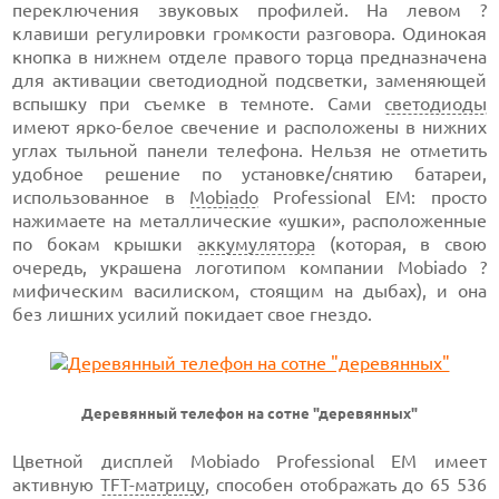
переключения звуковых профилей. На левом ?
клавиши регулировки громкости разговора. Одинокая
кнопка в нижнем отделе правого торца предназначена
для активации светодиодной подсветки, заменяющей
вспышку при съемке в темноте. Сами
светодиоды
имеют
ярко-белое
свечение и расположены в нижних
углах тыльной панели телефона. Нельзя не отметить
удобное решение по установке/снятию батареи,
использованное в
Mobiado
Professional EM: просто
нажимаете на металлические «ушки», расположенные
по бокам крышки
аккумулятора
(которая, в свою
очередь, украшена логотипом компании Mobiado ?
мифическим василиском, стоящим на дыбах), и она
без лишних усилий покидает свое гнездо.
Деревянный телефон на сотне "деревянных"
Цветной дисплей Mobiado Professional EM имеет
активную
TFT-матрицу
,
способен отображать
до
65 536