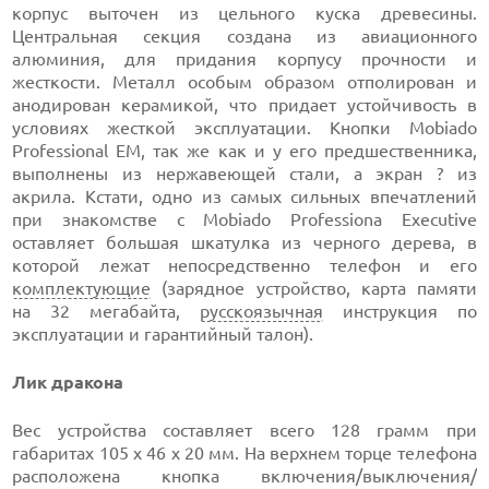
корпус выточен из цельного куска древесины.
Центральная секция создана из авиационного
алюминия, для придания корпусу прочности и
жесткости. Металл особым образом отполирован и
анодирован керамикой, что придает устойчивость в
условиях жесткой эксплуатации. Кнопки Mobiado
Professional EM, так же как и у его предшественника,
выполнены из нержавеющей стали, а экран ? из
акрила. Кстати, одно из самых сильных впечатлений
при знакомстве с Mobiado Professiona Executive
оставляет большая шкатулка из черного дерева, в
которой лежат непосредственно телефон и его
комплектующие
(зарядное устройство, карта памяти
на 32 мегабайта,
русскоязычная
инструкция по
эксплуатации и гарантийный талон).
Лик дракона
Вес устройства составляет
всего 128 грамм
при
габаритах 105 x
46
x 20 мм.
На верхнем торце телефона
расположена кнопка включения/выключения/