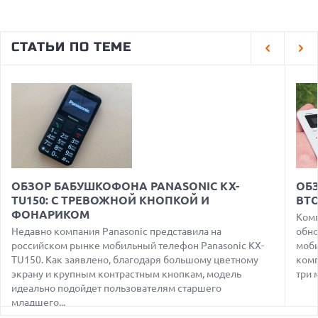
07.08.2026
HONOR ПРЕДСТАВИТ ФЛАГМАНЫ WIN 2 С ОГРОМНОЙ
СТАТЬИ ПО ТЕМЕ
БАТАРЕЕЙ И ВСТРОЕННЫМ ВЕНТИЛЯТОРОМ
07.08.2026
ГЛОБАЛЬНЫЙ СПАД РЫНКА ПЛАНШЕТОВ В 2026 ГОДУ И
НЕОЖИДАННЫЙ РОСТ LENOVO
07.08.2026
УТОЧНЕНЫ РАЗМЕРЫ ЭКРАНОВ ЮБИЛЕЙНЫХ
СМАРТФОНОВ APPLE IPHONE 20
07.08.2026
XENIUM ВЫПУСТИЛА КНОПОЧНЫЕ СМАРТФОНЫ С
ОБЗОР БАБУШКОФОНА PANASONIC KX-
ОБЗ
ПОДДЕРЖКОЙ СЕТЕЙ 4G И ТЕХНОЛОГИЕЙ VOLTE
TU150: С ТРЕВОЖНОЙ КНОПКОЙ И
ВТ
ФОНАРИКОМ
07.08.2026
Комп
ПРЕДСТАВЛЕНЫ НАУШНИКИ JBL С СЕНСОРНЫМ ЭКРАНОМ
Недавно компания Panasonic представила на
обно
НА КЕЙСЕ ДЛЯ УПРАВЛЕНИЯ МУЗЫКОЙ
российском рынке мобильный телефон Panasonic KX-
моби
TU150. Как заявлено, благодаря большому цветному
комп
07.08.2026
GOOGLE ПЕРЕИМЕНОВЫВАЕТ ФУНКЦИЮ ПОДСВЕТКИ
экрану и крупным контрастным кнопкам, модель
три 
КАМЕРЫ В СМАРТФОНАХ PIXEL 11 PRO
идеально подойдет пользователям старшего
младшего...
07.08.2026