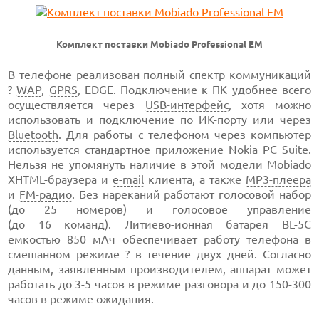
Комплект поставки Mobiado Professional EM
В телефоне реализован полный спектр коммуникаций
?
WAP
,
GPRS
, EDGE. Подключение к ПК удобнее всего
осуществляется через
USB-интерфейс
,
хотя можно
использовать и подключение по
ИК-порту
или через
Bluetooth
. Для работы с телефоном через компьютер
используется стандартное приложение Nokia PC Suite.
Нельзя не упомянуть наличие в этой модели Mobiado
XHTML-браузера
и
e-mail
клиента, а также
MP3-плеера
и
FM-радио
.
Без нареканий работают голосовой набор
(до 25 номеров)
и голосовое управление
(до 16 команд).
Литиево-ионная
батарея
BL-5C
емкостью 850 мАч
обеспечивает работу телефона в
смешанном режиме ? в течение двух дней. Согласно
данным, заявленным производителем, аппарат может
работать до
3-5
часов в режиме разговора и до
150-300
часов в режиме ожидания.