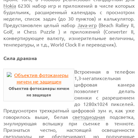
Nokia
6230i набор
игр и приложений в числе которых
будильник, расширенный календарь с просмотром
недели, список задач
(до 30 пунктов)
и калькулятор.
Предустановлен целый набор
Java-игр
(Beach Ralley II,
Golf, и Chess Puzzle ) и приложений (Converter II,
конвертирующее валюту, измерительные величины,
температуры, и т.д., World Clock II и переводчик).
Сила дракона
Встроенная в телефон
1,3-мегапиксельная
цифровая камера
Объектив фотокамеры ничем
позволяет делать
не защищен
снимки с разрешением
до 1280х1024 пикселей.
Предусмотрен трехкратный цифровой зум и, как уже
говорилось выше, белая
светодиодная
подсветка,
эмулирующая вспышку при съемке в темноте.
Признаться честно, настоящей освещенности
светодиоды не обеспечивают, но полученные