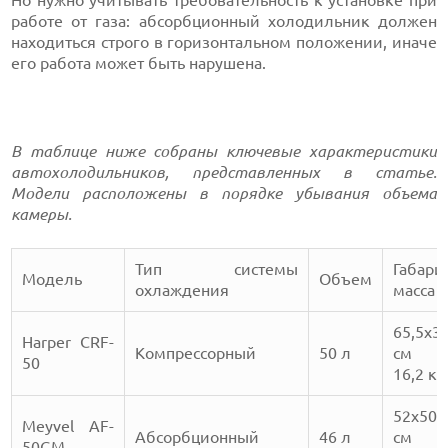
работе от газа: абсорбционный холодильник должен
находиться строго в горизонтальном положении, иначе
его работа может быть нарушена.
В таблице ниже собраны ключевые характеристики
автохолодильников, представленных в статье.
Модели расположены в порядке убывания объема
камеры.
Тип системы
Габари
Модель
Объем
охлаждения
масса
65,5х35
Harper CRF-
Компрессорный
50 л
см
50
16,2 кг
52х50,
Meyvel AF-
Абсорбционный
46 л
см
50GM