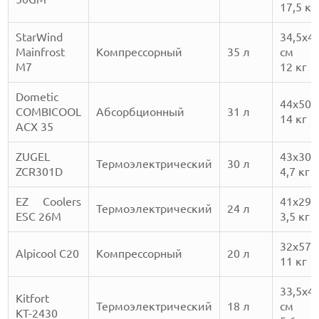
17,5 кг
StarWind
34,5х4
Mainfrost
Компрессорный
35 л
см
M7
12 кг
Dometic
44х50х
COMBICOOL
Абсорбционный
31 л
14 кг
ACX 35
ZUGEL
43х30х
Термоэлектрический
30 л
ZCR301D
4,7 кг
EZ Coolers
41х29х
Термоэлектрический
24 л
ESC 26М
3,5 кг
32х57х
Alpicool С20
Компрессорный
20 л
11 кг
33,5х46
Kitfort
Термоэлектрический
18 л
см
КТ-2430