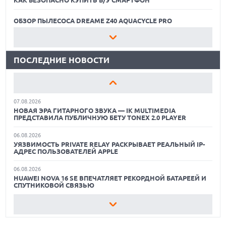
ИИ-ПОИСК SHOPIFY УВЕЛИЧИЛ ТРАФИК И ПРОДАЖИ В ТРИ
РАЗА
ОБЗОР ПЫЛЕСОСА DREAME Z40 AQUACYCLE PRO
06.08.2026
ЛУЧШИЕ ВИДЕОРЕГИСТРАТОРЫ В 2026 ГОДУ
MOOVE ПРИВЛЕКЛА $250 МЛН ЧТОБЫ СТАТЬ КЛЮЧЕВЫМ
ОПЕРАТОРОМ ИНДУСТРИИ РОБОТАКСИ
ПОСЛЕДНИЕ НОВОСТИ
КАК БЕЗОПАСНО КУПИТЬ Б/У СМАРТФОН
06.08.2026
HUAWEI ПРЕДСТАВИЛА ПЛАНШЕТ MATEPAD PRO 2026
ОБЗОР ПЫЛЕСОСА DREAME Z40 AQUACYCLE PRO
ТОЛЩИНОЙ 4,7 ММ И 12" OLED МАТРИЦЕЙ
07.08.2026
ЛУЧШИЕ ВИДЕОРЕГИСТРАТОРЫ В 2026 ГОДУ
НОВАЯ ЭРА ГИТАРНОГО ЗВУКА — IK MULTIMEDIA
ПРЕДСТАВИЛА ПУБЛИЧНУЮ БЕТУ TONEX 2.0 PLAYER
КАК БЕЗОПАСНО КУПИТЬ Б/У СМАРТФОН
06.08.2026
УЯЗВИМОСТЬ PRIVATE RELAY РАСКРЫВАЕТ РЕАЛЬНЫЙ IP-
ОБЗОР ПЫЛЕСОСА DREAME Z40 AQUACYCLE PRO
АДРЕС ПОЛЬЗОВАТЕЛЕЙ APPLE
06.08.2026
HUAWEI NOVA 16 SE ВПЕЧАТЛЯЕТ РЕКОРДНОЙ БАТАРЕЕЙ И
СПУТНИКОВОЙ СВЯЗЬЮ
06.08.2026
ФЕРМЕРЫ ИЗ КЕНТУККИ ОТВЕРГЛИ ПРЕДЛОЖЕНИЕ В 26
МИЛЛИОНОВ ДОЛЛАРОВ ЗА СТРОИТЕЛЬСТВО ЦОД