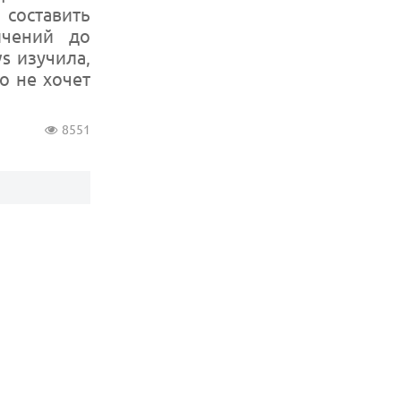
составить
ичений до
s изучила,
о не хочет
8551