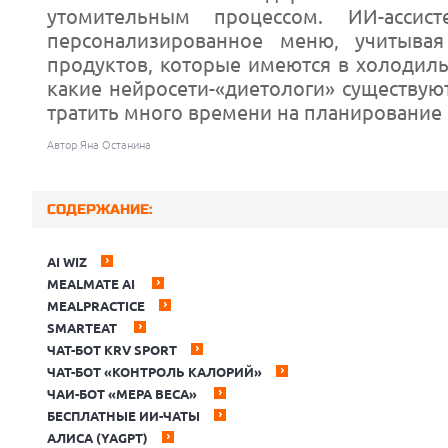
утомительным процессом. ИИ-ассис
персонализированное меню, учитыва
продуктов, которые имеются в холодил
какие нейросети-«диетологи» существуют
тратить много времени на планирование 
Автор Яна Останина
СОДЕРЖАНИЕ:
AI WIZ
MEALMATE AI
MEALPRACTICE
SMARTEAT
ЧАТ-БОТ KRV SPORT
ЧАТ-БОТ «КОНТРОЛЬ КАЛОРИЙ»
ЧАИ-БОТ «МЕРА ВЕСА»
БЕСПЛАТНЫЕ ИИ-ЧАТЫ
АЛИСА (YAGPT)