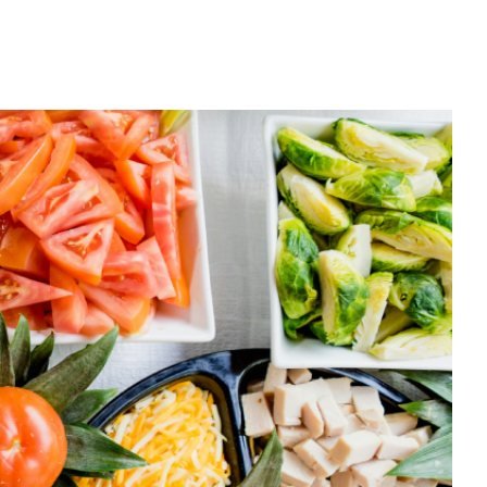
ОБЗОР ПЫЛЕСОСА DREAME Z40
AQUACYCLE PRO
ОБЗОР МОНИТОРА MSI PRO MAX 271PHW
E14