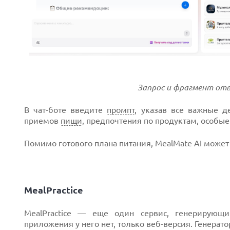
Запрос и фрагмент отве
В чат-боте введите
промпт
, указав все важные д
приемов
пищи
, предпочтения по продуктам, особые 
Помимо готового плана питания, MealMate AI может
MealPractice
MealPractice — еще один сервис, генерирующ
приложения у него нет, только веб-версия. Генерато