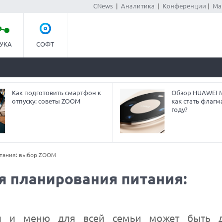
CNews
|
Аналитика
|
Конференции
|
Ма
УКА
СОФТ
Как подготовить смартфон к
Обзор HUAWEI Ma
отпуску: советы ZOOM
как стать флагм
году?
итания: выбор ZOOM
я планирования питания:
ия и меню для всей семьи может быть д