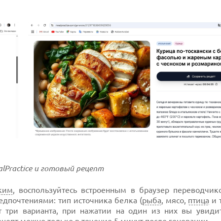
lPractice и готовый рецепт
ким
, воспользуйтесь встроенным в браузер переводчик
едпочтениями: тип источника белка (
рыба
, мясо,
птица
и т
 три варианта, при нажатии на один из них вы увиди