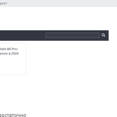
ркет
te 80 Pro:
аном в 2026
остаточно