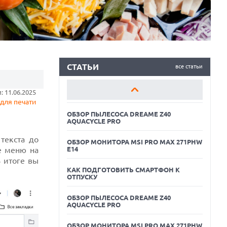
КАК ПОДГОТОВИТЬ СМАРТФОН К
ОТПУСКУ
ОБЗОР ПЫЛЕСОСА DREAME Z40
AQUACYCLE PRO
ОБЗОР МОНИТОРА MSI PRO MAX 271PHW
E14
СТАТЬИ
все статьи
КАК ПОДГОТОВИТЬ СМАРТФОН К
 11.06.2025
ОТПУСКУ
для печати
ОБЗОР ПЫЛЕСОСА DREAME Z40
AQUACYCLE PRO
текста до
ОБЗОР МОНИТОРА MSI PRO MAX 271PHW
е меню на
E14
 итоге вы
КАК ПОДГОТОВИТЬ СМАРТФОН К
ОТПУСКУ
ОБЗОР ПЫЛЕСОСА DREAME Z40
AQUACYCLE PRO
05.08.2026
ОБЗОР МОНИТОРА MSI PRO MAX 271PHW