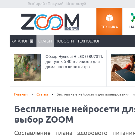
Выбирай : Покупай : Используй
ТЕХНИКА
НА
КАТАЛОГ
СТАТЬИ
НОВОСТИ
ТЕХНОБЛОГ
Обзор Hyundai H-LED55BU7011:
доступный 4K-телевизор для
домашнего кинотеатра
Главная
Статьи
Бесплатные нейросети для планирования п
Бесплатные нейросети дл
выбор ZOOM
Составление плана здорового питан