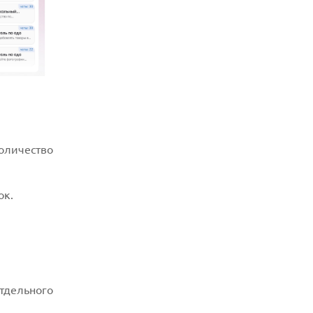
ЗАЩИТОЙ ОТ ВЛАГИ
05.08.2026
WISPR FLOW ПРЕДСТАВИЛА
ИНСТРУМЕНТ ДЛЯ ЗАПИСИ ЗАМЕТОК С
СОВЕЩАНИЙ В СТИЛЕ GRANOLA
05.08.2026
ANDROID-ПРИЛОЖЕНИЯ МОГУТ ТАЙНО
ПРОДАВАТЬ МЕСТОПОЛОЖЕНИЕ
РЕКЛАМОДАТЕЛЯМ
05.08.2026
оличество
OPPO ПРЕДСТАВИЛ СМАРТФОН A7 PRO
MAX С ОГРОМНОЙ БАТАРЕЕЙ И НОВЫМ
ПРОЦЕССОРОМ
ок.
05.08.2026
KIOXIA И SANDISK ПРЕДСТАВИЛИ
ФЛЕШ-ПАМЯТЬ 3D NAND С РЕКОРДНОЙ
ПЛОТНОСТЬЮ
тдельного