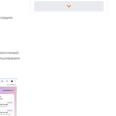
05.08.2026
РЕЙТИНГ САМЫХ
ПРОИЗВОДИТЕЛЬНЫХ СМАРТФОНОВ
изации.
АВГУСТА 2026 ГОДА
05.08.2026
США ГОТОВЯТСЯ ЗАПРЕТИТЬ ИМПОРТ
КИТАЙСКИХ ОПТИЧЕСКИХ
ТРАНСИВЕРОВ
05.08.2026
ANTHROPIC ЗАКЛЮЧАЕТ СОГЛАШЕНИЕ
почтений.
НА $10 МЛРД С ОБЛАЧНЫМ СТАРТАПОМ
ользования
VOLTA
05.08.2026
ПРИБЫЛЬ SPACEX ОТ ИИ ПРЕВЫСИЛА
ДОХОДЫ ОТ КОСМИЧЕСКИХ ОПЕРАЦИЙ
05.08.2026
РЕКОРДНАЯ ВЫРУЧКА AMD ЗА СЧЕТ
ДАТА-ЦЕНТРОВ КОМПЕНСИРУЕТ СПАД
ИГРОВОГО СЕГМЕНТА
05.08.2026
NOTHING ПРЕДСТАВИЛА НАУШНИКИ
CMF CLIP PRO С ПОДДЕРЖКОЙ LDAC И