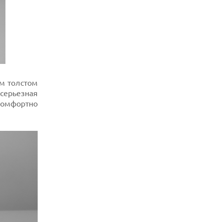
ИНСТРУМЕНТ ДЛЯ ЗАПИСИ ЗАМЕТОК С
СОВЕЩАНИЙ В СТИЛЕ GRANOLA
05.08.2026
ANDROID-ПРИЛОЖЕНИЯ МОГУТ ТАЙНО
ПРОДАВАТЬ МЕСТОПОЛОЖЕНИЕ
РЕКЛАМОДАТЕЛЯМ
05.08.2026
OPPO ПРЕДСТАВИЛ СМАРТФОН A7 PRO
ом толстом
MAX С ОГРОМНОЙ БАТАРЕЕЙ И НОВЫМ
ПРОЦЕССОРОМ
 серьезная
комфортно
05.08.2026
KIOXIA И SANDISK ПРЕДСТАВИЛИ
ФЛЕШ-ПАМЯТЬ 3D NAND С РЕКОРДНОЙ
ПЛОТНОСТЬЮ