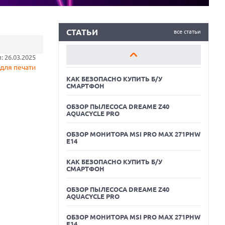
СМАРТФОН
ОБЗОР ПЫЛЕСОСА DREAME Z40
AQUACYCLE PRO
СТАТЬИ
все статьи
ОБЗОР МОНИТОРА MSI PRO MAX 271PHW
 26.03.2025
E14
для печати
КАК БЕЗОПАСНО КУПИТЬ Б/У
СМАРТФОН
ОБЗОР ПЫЛЕСОСА DREAME Z40
AQUACYCLE PRO
ОБЗОР МОНИТОРА MSI PRO MAX 271PHW
E14
КАК БЕЗОПАСНО КУПИТЬ Б/У
СМАРТФОН
05.08.2026
ОБЗОР ПЫЛЕСОСА DREAME Z40
РЕКОРДНАЯ ВЫРУЧКА AMD ЗА СЧЕТ
AQUACYCLE PRO
ДАТА-ЦЕНТРОВ КОМПЕНСИРУЕТ СПАД
ИГРОВОГО СЕГМЕНТА
ОБЗОР МОНИТОРА MSI PRO MAX 271PHW
05.08.2026
E14