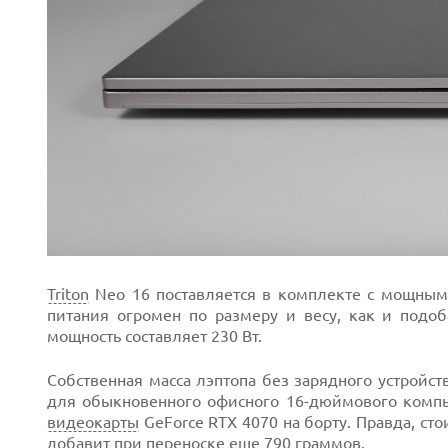
Triton
Neo 16 поставляется в комплекте с мощным
питания огромен по размеру и весу, как и подо
мощность составляет 230 Вт.
Собственная масса лэптопа без зарядного устройств
для обыкновенного офисного 16-дюймового компь
видеокарты
GeForce RTX 4070 на борту. Правда, ст
добавит при переноске еще 790 граммов.