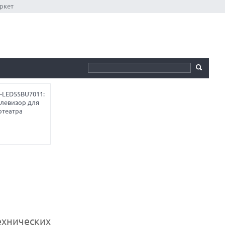
ркет
-LED55BU7011:
елевизор для
отеатра
ехнических