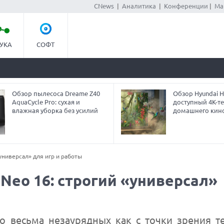
CNews
|
Аналитика
|
Конференции
|
Ма
УКА
СОФТ
Обзор пылесоса Dreame Z40
Обзор Hyundai H
AquaCycle Pro: сухая и
доступный 4K-т
влажная уборка без усилий
домашнего кин
«универсал» для игр и работы
n Neo 16: строгий «универсал»
во весьма незаурядных как с точки зрения т