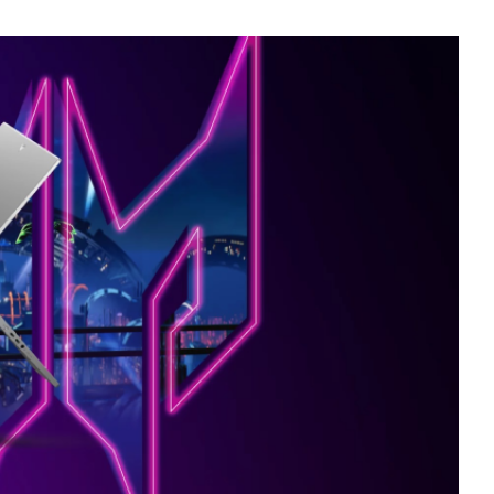
КАК БЕЗОПАСНО КУПИТЬ Б/У
СМАРТФОН
ОБЗОР ПЫЛЕСОСА DREAME Z40
AQUACYCLE PRO
ОБЗОР МОНИТОРА MSI PRO MAX 271PHW
E14
КАК БЕЗОПАСНО КУПИТЬ Б/У