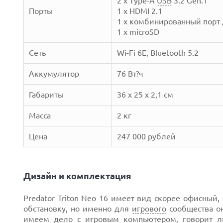
2 x Type-A
USB
3.2 Gen.1
Next
Порты
1 x HDMI 2.1
1 x комбинированный порт
1 x microSD
Сеть
Wi-Fi 6Е, Bluetooth 5.2
Prev
Аккумулятор
76 Вт?ч
Габариты
36 x 25 x 2,1 см
Масса
2 кг
Цена
247 000 рублей
Дизайн и комплектация
Next
Predator Triton Neo 16 имеет вид скорее офисный
обстановку, но именно для
игрового
сообщества он
имеем дело с игровым компьютером, говорит 