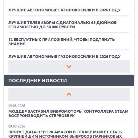
ЛУЧШИЕ АВТОНОМНЫЕ ГАЗОНОКОСИЛКИ В 2026 ГОДУ
ЛУЧШИЕ ТЕЛЕВИЗОРЫ С ДИАГОНАЛЬЮ 65 ДЮЙМОВ
СТОИМОСТЬЮ ДО 50 000 РУБЛЕЙ
12 БЕСПЛАТНЫХ ПРИЛОЖЕНИЙ, ЧТОБЫ ПОДТЯНУТЬ
ЗНАНИЯ
09.08.2026
ГИБРИДНЫЙ ПЛАНШЕТ TCL NOTE A1 NXTPAPER ДЛЯ
ЗАМЕТОК И МЕДИА
ЛУЧШИЕ АВТОНОМНЫЕ ГАЗОНОКОСИЛКИ В 2026 ГОДУ
09.08.2026
ЛУЧШИЕ ТЕЛЕВИЗОРЫ С ДИАГОНАЛЬЮ 65 ДЮЙМОВ
НОВЫЕ СМАРТФОНЫ NOTHING A006 И A010 НАЙДЕНЫ В
СТОИМОСТЬЮ ДО 50 000 РУБЛЕЙ
БАЗЕ IMEI
ПОСЛЕДНИЕ НОВОСТИ
09.08.2026
12 БЕСПЛАТНЫХ ПРИЛОЖЕНИЙ, ЧТОБЫ ПОДТЯНУТЬ
ЗНАНИЯ
ЛУЧШИЕ СПОРТИВНЫЕ НАУШНИКИ И ВКЛАДЫШИ ДЛЯ
ТРЕНИРОВОК В 2026 Г.
ЛУЧШИЕ АВТОНОМНЫЕ ГАЗОНОКОСИЛКИ В 2026 ГОДУ
09.08.2026
МОДДЕР ЗАСТАВИЛ ВИБРОМОТОРЫ КОНТРОЛЛЕРА STEAM
ЛУЧШИЕ ТЕЛЕВИЗОРЫ С ДИАГОНАЛЬЮ 65 ДЮЙМОВ
ВОСПРОИЗВОДИТЬ СТЕРЕОЗВУК
СТОИМОСТЬЮ ДО 50 000 РУБЛЕЙ
09.08.2026
ПРОЕКТ ДАТА-ЦЕНТРА AMAZON В ТЕХАСЕ МОЖЕТ СТАТЬ
12 БЕСПЛАТНЫХ ПРИЛОЖЕНИЙ, ЧТОБЫ ПОДТЯНУТЬ
КРУПНЕЙШИМ ИСТОЧНИКОМ ВЫБРОСОВ ПАРНИКОВЫХ
ЗНАНИЯ