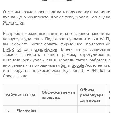
Отметим возможность заливать воду сверху и наличие
пульта ДУ в комплекте. Кроме того, модель оснащена
УФ-лампой
.
Настройки можно выставить и на сенсорной панели на
корпусе, и удаленно. Подключив увлажнитель к Wi-Fi,
вы сможете использовать фирменное приложение
HIPER
IoT
для
смартфонов
. В нем легко установить
таймер, запустить ночной режим, отрегулировать
интенсивность увлажнения. Модель также работает с
виртуальными помощниками
Siri
и
Google
Ассистентом,
интегрируется в
экосистемы
Tuya
Smart, HIPER IoT и
Google Home.
Объем
Обслуживаемая
С
Рейтинг ZOOM
резервуара
площадь
ц
для воды
1. Electrolux