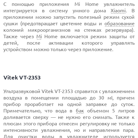
С помощью приложения Mi Home увлажнитель
интегрируется в систему умного дома
Xiaomi
. В
приложении можно запустить полезный режим сухой
сушки (предотвращает цветение воды и
образование
колоний микроорганизмов на стенках резервуара).
Также через
Mi
Home включается режим защиты от
детей, после активации которого управлять
устройством можно только через приложение.
Vitek VT-2353
Ультразвуковой Vitek VT-2353 справится с увлажнением
воздуха в помещении площадью до 30 мІ, причем
прибор проработает на одной заправке до суток.
Примечательно, что вода в
бак
объемом 5 литров
доливается сверху — не нужно его снимать. Также к
плюсам этого прибора отнесем регулировку не только
интенсивности увлажнения, но и направления пара.
Для очистки воды в увлажнителе используется