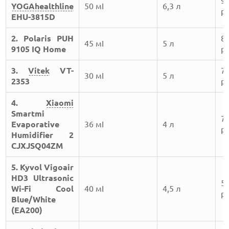
9
YOGAhealthline
50 мІ
6,3 л
ру
EHU-3815D
2. Polaris PUH
8
45 мІ
5 л
9105 IQ Home
ру
3.
Vitek
VT-
7
30 мІ
5 л
2353
ру
4.
Xiaomi
Smartmi
7
Evaporative
36 мІ
4 л
ру
Humidifier 2
CJXJSQ04ZM
5. Kyvol Vigoair
HD3 Ultrasonic
5
Wi-Fi Cool
40 мІ
4,5 л
ру
Blue/White
(EA200)