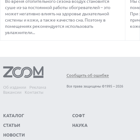
Во время отопительного сезона воздух становится
Мы о
09.08.2026
суше из-за постоянной работы обогревателей – это
поме
НОВЫЕ СМАРТФОНЫ NOTHING A006 И A010 НАЙДЕНЫ В
может негативно влиять на здоровье дыхательной
БАЗЕ IMEI
При 
системы и кожи, а также качество сна. Поэтому в
прич
09.08.2026
помещениях рекомендуется использовать
коже
ЛУЧШИЕ СПОРТИВНЫЕ НАУШНИКИ И ВКЛАДЫШИ ДЛЯ
увлажнители...
ТРЕНИРОВОК В 2026 Г.
09.08.2026
МОДДЕР ЗАСТАВИЛ ВИБРОМОТОРЫ КОНТРОЛЛЕРА STEAM
ВОСПРОИЗВОДИТЬ СТЕРЕОЗВУК
09.08.2026
ПРОЕКТ ДАТА-ЦЕНТРА AMAZON В ТЕХАСЕ МОЖЕТ СТАТЬ
Сообщить об ошибке
КРУПНЕЙШИМ ИСТОЧНИКОМ ВЫБРОСОВ ПАРНИКОВЫХ
ГАЗОВ
Все права защищены ©1995 – 2026
Об издании
Реклама
09.08.2026
Вакансии
Контакты
МАСК СОЗДАЕТ КРУПНЕЙШИЙ ПОЛУПРОВОДНИКОВЫЙ
ЗАВОД TERAFAB В ТЕХАСЕ
КАТАЛОГ
СОФТ
СТАТЬИ
НАУКА
НОВОСТИ