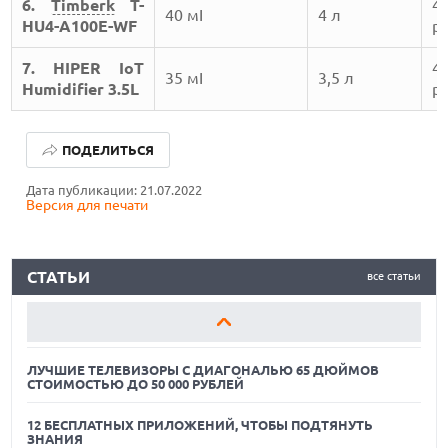
6.
Timberk
T-
4
40 мІ
4 л
HU4-A100E-WF
ру
7. HIPER IoT
4
ЛУЧШИЕ ТЕЛЕВИЗОРЫ С ДИАГОНАЛЬЮ 65 ДЮЙМОВ
35 мІ
3,5 л
СТОИМОСТЬЮ ДО 50 000 РУБЛЕЙ
Humidifier 3.5L
ру
12 БЕСПЛАТНЫХ ПРИЛОЖЕНИЙ, ЧТОБЫ ПОДТЯНУТЬ
ЗНАНИЯ
ПОДЕЛИТЬСЯ
ЛУЧШИЕ АВТОНОМНЫЕ ГАЗОНОКОСИЛКИ В 2026 ГОДУ
Дата публикации: 21.07.2022
Версия для печати
ЛУЧШИЕ ТЕЛЕВИЗОРЫ С ДИАГОНАЛЬЮ 65 ДЮЙМОВ
СТОИМОСТЬЮ ДО 50 000 РУБЛЕЙ
12 БЕСПЛАТНЫХ ПРИЛОЖЕНИЙ, ЧТОБЫ ПОДТЯНУТЬ
СТАТЬИ
все статьи
ЗНАНИЯ
ЛУЧШИЕ АВТОНОМНЫЕ ГАЗОНОКОСИЛКИ В 2026 ГОДУ
ЛУЧШИЕ ТЕЛЕВИЗОРЫ С ДИАГОНАЛЬЮ 65 ДЮЙМОВ
СТОИМОСТЬЮ ДО 50 000 РУБЛЕЙ
12 БЕСПЛАТНЫХ ПРИЛОЖЕНИЙ, ЧТОБЫ ПОДТЯНУТЬ
ЗНАНИЯ