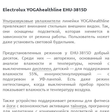
Electrolux YOGAhealthline EHU-3815D
Ультразвуковые
увлажнители
линейки YOGAhealthline
привлекают внимание стильным внешним видом. Так,
они оснащены подсветкой, которая меняется в
зависимости от режима работы. Пользователь может
даже установить световой будильник.
Предустановленных режимов у EHU-3815D добрый
десяток. Среди них — авторежим, основанный на
анализе влажности и температуры, ночной с
выключенным
дисплеем
, детский — для поддержания
влажности 55%, иммуностимулирующий — с
подогревом и УФ-лампой. Есть даже режим
метеостанции, когда выключенный прибор просто
показывает влажность и температуру воздуха.
Также устройство поддерживает режимы для фитнеса
и
йоги
с возможностью активации
таймера
, программу
для медитации с изменяющейся подсветкой и даже