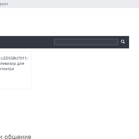
ркет
-LED55BU7011:
елевизор для
отеатра
 и общение