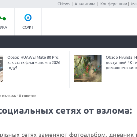
CNews
|
Аналитика
|
Конференции
|
Ма
УКА
СОФТ
Обзор HUAWEI Mate 80 Pro:
Обзор Hyundai H
как стать флагманом в 2026
доступный 4K-т
году?
домашнего кин
т взлома: 10 советов
социальных сетях от взлома:
альных сетях заменяют фотоальбом, дневник