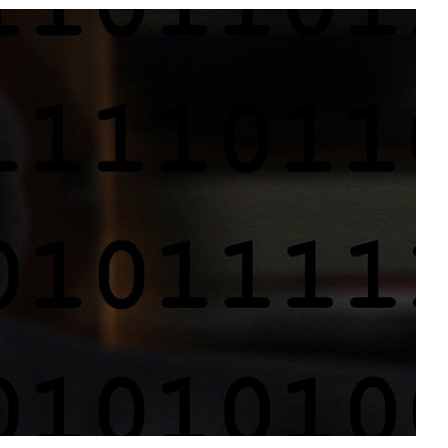
ОБЗОР ПЫЛЕСОСА DREAME Z40
AQUACYCLE PRO
ОБЗОР МОНИТОРА MSI PRO MAX 271PHW
E14
КАК ПОДГОТОВИТЬ СМАРТФОН К
ОТПУСКУ
ОБЗОР ПЫЛЕСОСА DREAME Z40
AQUACYCLE PRO