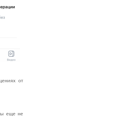
05.08.2026
США ГОТОВЯТСЯ ЗАПРЕТИТЬ ИМПОРТ
КИТАЙСКИХ ОПТИЧЕСКИХ
ТРАНСИВЕРОВ
05.08.2026
ANTHROPIC ЗАКЛЮЧАЕТ СОГЛАШЕНИЕ
НА $10 МЛРД С ОБЛАЧНЫМ СТАРТАПОМ
VOLTA
05.08.2026
ПРИБЫЛЬ SPACEX ОТ ИИ ПРЕВЫСИЛА
ДОХОДЫ ОТ КОСМИЧЕСКИХ ОПЕРАЦИЙ
05.08.2026
РЕКОРДНАЯ ВЫРУЧКА AMD ЗА СЧЕТ
щениях от
ДАТА-ЦЕНТРОВ КОМПЕНСИРУЕТ СПАД
ИГРОВОГО СЕГМЕНТА
05.08.2026
NOTHING ПРЕДСТАВИЛА НАУШНИКИ
CMF CLIP PRO С ПОДДЕРЖКОЙ LDAC И
ЗАЩИТОЙ ОТ ВЛАГИ
вы еще не
05.08.2026
WISPR FLOW ПРЕДСТАВИЛА
ИНСТРУМЕНТ ДЛЯ ЗАПИСИ ЗАМЕТОК С
СОВЕЩАНИЙ В СТИЛЕ GRANOLA