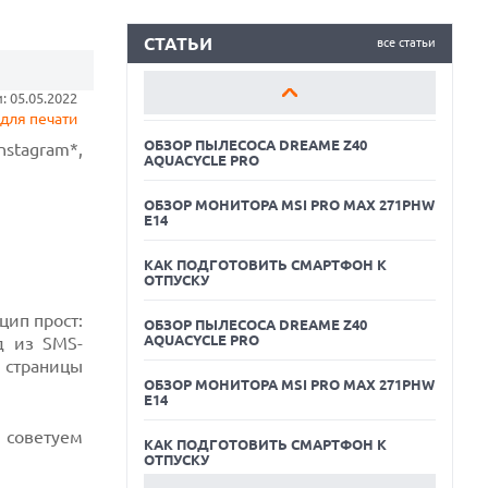
ОБЗОР МОНИТОРА MSI PRO MAX 271PHW
E14
СТАТЬИ
все статьи
КАК ПОДГОТОВИТЬ СМАРТФОН К
 05.05.2022
ОТПУСКУ
для печати
ОБЗОР ПЫЛЕСОСА DREAME Z40
stagram*,
AQUACYCLE PRO
ОБЗОР МОНИТОРА MSI PRO MAX 271PHW
E14
КАК ПОДГОТОВИТЬ СМАРТФОН К
ОТПУСКУ
цип прост:
ОБЗОР ПЫЛЕСОСА DREAME Z40
AQUACYCLE PRO
д из SMS-
 страницы
05.08.2026
ОБЗОР МОНИТОРА MSI PRO MAX 271PHW
РЕКОРДНАЯ ВЫРУЧКА AMD ЗА СЧЕТ
E14
ДАТА-ЦЕНТРОВ КОМПЕНСИРУЕТ СПАД
ИГРОВОГО СЕГМЕНТА
 советуем
КАК ПОДГОТОВИТЬ СМАРТФОН К
05.08.2026
ОТПУСКУ
NOTHING ПРЕДСТАВИЛА НАУШНИКИ