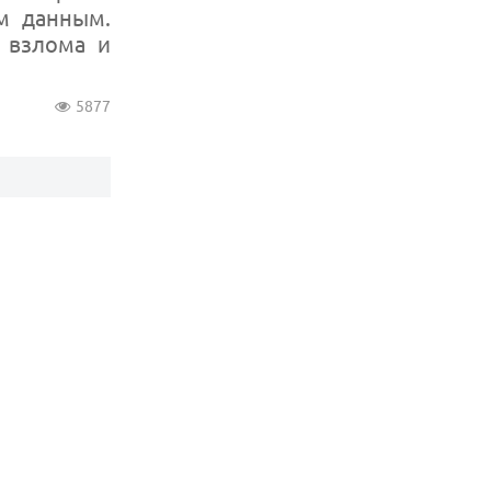
м данным.
т взлома и
5877