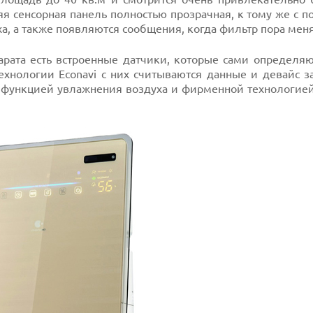
яя сенсорная панель полностью прозрачная, к тому же с п
а, а также появляются сообщения, когда фильтр пора меня
арата есть встроенные датчики, которые сами определяю
ехнологии Econavi с них считываются данные и девайс з
ен функцией увлажнения воздуха и фирменной технологие