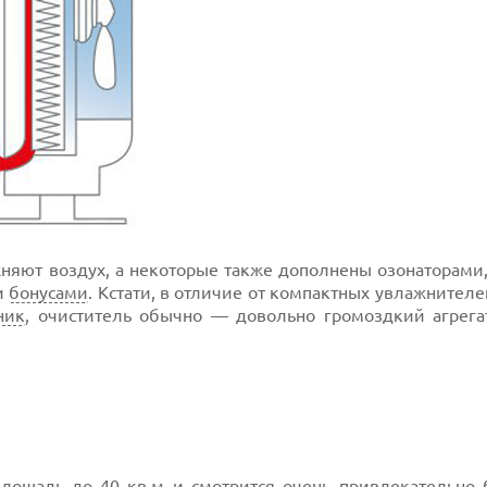
жняют воздух, а некоторые также дополнены озонаторами
и
бонусами
. Кстати, в отличие от компактных увлажнителе
ник
, очиститель обычно — довольно громоздкий агрега
площадь до 40 кв.м и смотрится очень привлекательно 