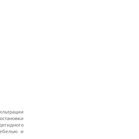
07.08.2026
HUAWEI ПРЕДСТАВИЛА УЛЬТРАЛЕГКИЙ
НОУТБУК MATEBOOK PRO S С OLED-
ЭКРАНОМ
07.08.2026
ХАКЕР ПРИЗНАЛ ВИНУ ВО ВЗЛОМЕ
SNOWFLAKE И КРАЖЕ ДАННЫХ
МИЛЛИОНОВ ПОЛЬЗОВАТЕЛЕЙ
07.08.2026
ЭЛЕКТРИЧЕСКИЙ ПИКАП FORD FATHOM
ВРЯД ЛИ ПОВТОРИТ УСПЕХ
ЛЕГЕНДАРНЫХ МОДЕЛЕЙ КОМПАНИИ
фильтрации
остановки
дегидного
мебелью и