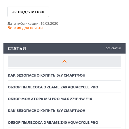
КАК БЕЗОПАСНО КУПИТЬ Б/У СМАРТФОН
ПОДЕЛИТЬСЯ
ОБЗОР ПЫЛЕСОСА DREAME Z40 AQUACYCLE PRO
Дата публикации: 19.02.2020
Версия для печати
ОБЗОР МОНИТОРА MSI PRO MAX 271PHW E14
КАК БЕЗОПАСНО КУПИТЬ Б/У СМАРТФОН
СТАТЬИ
все статьи
ОБЗОР ПЫЛЕСОСА DREAME Z40 AQUACYCLE PRO
ОБЗОР МОНИТОРА MSI PRO MAX 271PHW E14
КАК БЕЗОПАСНО КУПИТЬ Б/У СМАРТФОН
ОБЗОР ПЫЛЕСОСА DREAME Z40 AQUACYCLE PRO
ОБЗОР МОНИТОРА MSI PRO MAX 271PHW E14
КАК БЕЗОПАСНО КУПИТЬ Б/У СМАРТФОН
ОБЗОР ПЫЛЕСОСА DREAME Z40 AQUACYCLE PRO
05.08.2026
РЕКОРДНАЯ ВЫРУЧКА AMD ЗА СЧЕТ ДАТА-ЦЕНТРОВ