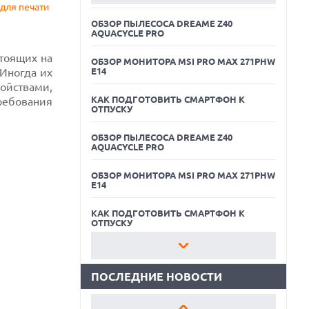
для печати
ОБЗОР ПЫЛЕСОСА DREAME Z40
AQUACYCLE PRO
тоящих на
ОБЗОР МОНИТОРА MSI PRO MAX 271PHW
 Иногда их
E14
ойствами,
КАК ПОДГОТОВИТЬ СМАРТФОН К
ребования
ОТПУСКУ
ОБЗОР ПЫЛЕСОСА DREAME Z40
AQUACYCLE PRO
05.08.2026
ОБЗОР МОНИТОРА MSI PRO MAX 271PHW
РЕКОРДНАЯ ВЫРУЧКА AMD ЗА СЧЕТ
E14
ДАТА-ЦЕНТРОВ КОМПЕНСИРУЕТ СПАД
ИГРОВОГО СЕГМЕНТА
КАК ПОДГОТОВИТЬ СМАРТФОН К
05.08.2026
ОТПУСКУ
NOTHING ПРЕДСТАВИЛА НАУШНИКИ
CMF CLIP PRO С ПОДДЕРЖКОЙ LDAC И
ОБЗОР ПЫЛЕСОСА DREAME Z40
ЗАЩИТОЙ ОТ ВЛАГИ
AQUACYCLE PRO
ПОСЛЕДНИЕ НОВОСТИ
05.08.2026
ОБЗОР МОНИТОРА MSI PRO MAX 271PHW
WISPR FLOW ПРЕДСТАВИЛА
E14
ИНСТРУМЕНТ ДЛЯ ЗАПИСИ ЗАМЕТОК С