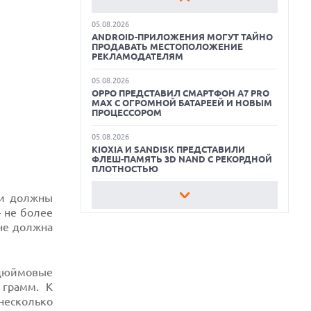
СОВЕЩАНИЙ В СТИЛЕ GRANOLA
КАК ПОДГОТОВИТЬ СМАРТФОН К
05.08.2026
ОТПУСКУ
ANDROID-ПРИЛОЖЕНИЯ МОГУТ ТАЙНО
ПРОДАВАТЬ МЕСТОПОЛОЖЕНИЕ
ОБЗОР ПЫЛЕСОСА DREAME Z40
РЕКЛАМОДАТЕЛЯМ
AQUACYCLE PRO
05.08.2026
OPPO ПРЕДСТАВИЛ СМАРТФОН A7 PRO
ОБЗОР МОНИТОРА MSI PRO MAX 271PHW
MAX С ОГРОМНОЙ БАТАРЕЕЙ И НОВЫМ
E14
ПРОЦЕССОРОМ
КАК ПОДГОТОВИТЬ СМАРТФОН К
05.08.2026
ОТПУСКУ
KIOXIA И SANDISK ПРЕДСТАВИЛИ
ФЛЕШ-ПАМЯТЬ 3D NAND С РЕКОРДНОЙ
ПЛОТНОСТЬЮ
05.08.2026
ки должны
РЕЙТИНГ САМЫХ
 не более
ПРОИЗВОДИТЕЛЬНЫХ СМАРТФОНОВ
АВГУСТА 2026 ГОДА
 не должна
05.08.2026
США ГОТОВЯТСЯ ЗАПРЕТИТЬ ИМПОРТ
-дюймовые
КИТАЙСКИХ ОПТИЧЕСКИХ
ТРАНСИВЕРОВ
 грамм. К
 несколько
05.08.2026