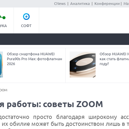
CNews
|
Аналитика
|
Конференции
|
Ма
УКА
СОФТ
Обзор смартфона HUAWEI
Обзор HUAWEI Ma
Pura90s Pro Max: фотофлагман
как стать флагм
2026
году?
ZOOM
ля работы: советы ZOOM
остаточно просто благодаря широкому асс
, их обилие может быть достоинством лишь в т