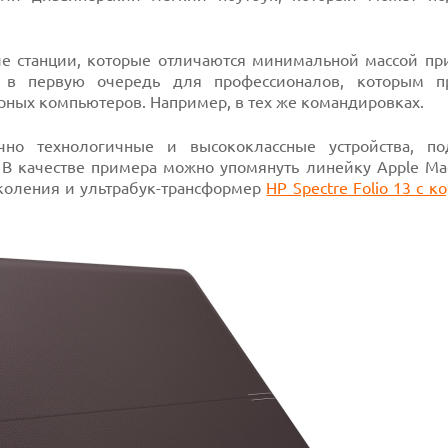
ие станции, которые отличаются минимальной массой пр
 в первую очередь для профессионалов, которым п
арных компьютеров. Например, в тех же командировках.
чно технологичные и высококлассные устройства, по
В качестве примера можно упомянуть линейку Apple Mac
околения и ультрабук-трансформер
HP Spectre Folio 13 с к