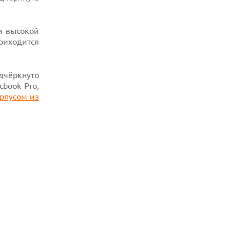
и высокой
риходится
дчёркнуто
book Pro,
орпусом из