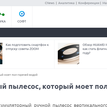
CNews
|
Аналитика
|
Конференции
|
Ма
УКА
СОФТ
Как подготовить смартфон к
Обзор HUAWEI Ma
отпуску: советы ZOOM
как стать флагм
году?
рый моет пол горячей водой
ный пылесос, который моет по
кумуляторный ручной пылесос вертикальног