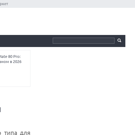
ркет
te 80 Pro:
аном в 2026
л
о типа для