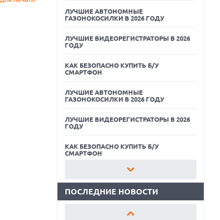
ЛУЧШИЕ АВТОНОМНЫЕ
ГАЗОНОКОСИЛКИ В 2026 ГОДУ
ЛУЧШИЕ ВИДЕОРЕГИСТРАТОРЫ В 2026
ГОДУ
КАК БЕЗОПАСНО КУПИТЬ Б/У
СМАРТФОН
ЛУЧШИЕ АВТОНОМНЫЕ
ГАЗОНОКОСИЛКИ В 2026 ГОДУ
07.08.2026
ЛУЧШИЕ ВИДЕОРЕГИСТРАТОРЫ В 2026
XENIUM ВЫПУСТИЛА КНОПОЧНЫЕ
ГОДУ
СМАРТФОНЫ С ПОДДЕРЖКОЙ СЕТЕЙ 4G
И ТЕХНОЛОГИЕЙ VOLTE
КАК БЕЗОПАСНО КУПИТЬ Б/У
07.08.2026
СМАРТФОН
ПРЕДСТАВЛЕНЫ НАУШНИКИ JBL С
СЕНСОРНЫМ ЭКРАНОМ НА КЕЙСЕ ДЛЯ
ЛУЧШИЕ АВТОНОМНЫЕ
УПРАВЛЕНИЯ МУЗЫКОЙ
ГАЗОНОКОСИЛКИ В 2026 ГОДУ
ПОСЛЕДНИЕ НОВОСТИ
07.08.2026
ЛУЧШИЕ ВИДЕОРЕГИСТРАТОРЫ В 2026
GOOGLE ПЕРЕИМЕНОВЫВАЕТ
ГОДУ
ФУНКЦИЮ ПОДСВЕТКИ КАМЕРЫ В
СМАРТФОНАХ PIXEL 11 PRO