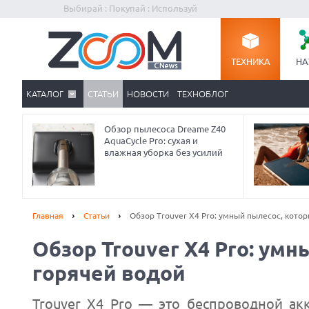
Выбирай : Покупай : Используй
ТЕХНИКА
НА
КАТАЛОГ
СТАТЬИ
НОВОСТИ
ТЕХНОБЛОГ
Обзор пылесоса Dreame Z40
AquaCycle Pro: сухая и
влажная уборка без усилий
Главная
Статьи
Обзор Trouver X4 Pro: умный пылесос, кото
Обзор Trouver X4 Pro: ум
горячей водой
Trouver X4 Pro — это беспроводной ак