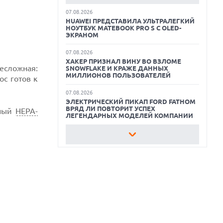
КАК БЕЗОПАСНО КУПИТЬ Б/У
07.08.2026
СМАРТФОН
HUAWEI ПРЕДСТАВИЛА УЛЬТРАЛЕГКИЙ
НОУТБУК MATEBOOK PRO S С OLED-
ЛУЧШИЕ АВТОНОМНЫЕ
ЭКРАНОМ
ГАЗОНОКОСИЛКИ В 2026 ГОДУ
07.08.2026
ХАКЕР ПРИЗНАЛ ВИНУ ВО ВЗЛОМЕ
ЛУЧШИЕ ВИДЕОРЕГИСТРАТОРЫ В 2026
несложная:
SNOWFLAKE И КРАЖЕ ДАННЫХ
ГОДУ
МИЛЛИОНОВ ПОЛЬЗОВАТЕЛЕЙ
ос готов к
КАК БЕЗОПАСНО КУПИТЬ Б/У
07.08.2026
СМАРТФОН
ЭЛЕКТРИЧЕСКИЙ ПИКАП FORD FATHOM
ВРЯД ЛИ ПОВТОРИТ УСПЕХ
нный
HEPA-
ЛЕГЕНДАРНЫХ МОДЕЛЕЙ КОМПАНИИ
07.08.2026
OPENAI УБРАЛА ОГРАНИЧЕНИЯ НА
ТЕКСТОВЫЕ ЧАТЫ ДЛЯ ВСЕХ
ПОЛЬЗОВАТЕЛЕЙ CHATGPT
07.08.2026
HONOR ПРЕДСТАВИТ ФЛАГМАНЫ WIN 2
С ОГРОМНОЙ БАТАРЕЕЙ И
ВСТРОЕННЫМ ВЕНТИЛЯТОРОМ
07.08.2026
ГЛОБАЛЬНЫЙ СПАД РЫНКА