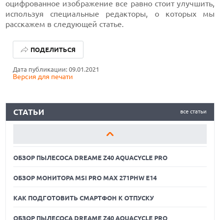
оцифрованное изображение все равно стоит улучшить,
используя специальные редакторы, о которых мы
расскажем в следующей статье.
ОБЗОР ПЫЛЕСОСА DREAME Z40 AQUACYCLE PRO
ПОДЕЛИТЬСЯ
ОБЗОР МОНИТОРА MSI PRO MAX 271PHW E14
Дата публикации: 09.01.2021
Версия для печати
КАК ПОДГОТОВИТЬ СМАРТФОН К ОТПУСКУ
ОБЗОР ПЫЛЕСОСА DREAME Z40 AQUACYCLE PRO
СТАТЬИ
все статьи
ОБЗОР МОНИТОРА MSI PRO MAX 271PHW E14
КАК ПОДГОТОВИТЬ СМАРТФОН К ОТПУСКУ
ОБЗОР ПЫЛЕСОСА DREAME Z40 AQUACYCLE PRO
ОБЗОР МОНИТОРА MSI PRO MAX 271PHW E14
КАК ПОДГОТОВИТЬ СМАРТФОН К ОТПУСКУ
ОБЗОР ПЫЛЕСОСА DREAME Z40 AQUACYCLE PRO