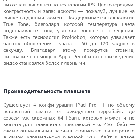
пикселей выполнен по технологии IPS. Цветопередача,
контрастность
и запас яркости — пожалуй, лучшие на
рынке на данный момент. Поддерживается технология
True Tone, благодаря которой температура цвета
подстраивается под условия внешнего освещения.
Также есть технология ProMotion, которая удваивает
частоту обновления экрана с 60 до 120 кадров в
секунду. Благодаря этому прокрутка страниц,
рисование с помощью
Apple
Pencil и воспроизведение
видео становятся более плавными.
Производительность планшета
Существует 4 конфигурации iPad Pro 11 по объему
встроенной памяти: от рекордного террабайта до
совсем уж скромных 64 Гбайт, которых может и не
хватить для планшета с приставкой Pro. 256 Гбайт —
самый оптимальный вариант, столько же вы встретите
в самом «правильном»
MacBook
. 512 Гбайт и вдвое