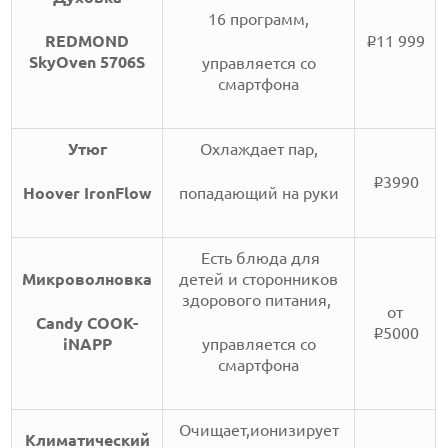
16 программ,
REDMOND
11 999
i
SkyOven 5706S
управляется со
смартфона
Утюг
Охлаждает пар,
3990
i
Hoover IronFlow
попадающий на руки
Есть блюда для
Микроволновка
детей и сторонников
здорового питания,
от
Candy COOK-
5000
i
iNAPP
управляется со
смартфона
Очищает,ионизирует
Климатический