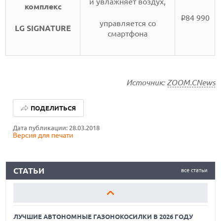
и увлажняет воздух,
комплекс
84 990
i
управляется со
LG SIGNATURE
смартфона
Источник:
ZOOM.CNews
ЛУЧШИЕ АВТОНОМНЫЕ ГАЗОНОКОСИЛКИ В 2026 ГОДУ
ПОДЕЛИТЬСЯ
ЛУЧШИЕ ВИДЕОРЕГИСТРАТОРЫ В 2026 ГОДУ
Дата публикации: 28.03.2018
Версия для печати
КАК БЕЗОПАСНО КУПИТЬ Б/У СМАРТФОН
ЛУЧШИЕ АВТОНОМНЫЕ ГАЗОНОКОСИЛКИ В 2026 ГОДУ
СТАТЬИ
все статьи
ЛУЧШИЕ ВИДЕОРЕГИСТРАТОРЫ В 2026 ГОДУ
КАК БЕЗОПАСНО КУПИТЬ Б/У СМАРТФОН
ЛУЧШИЕ АВТОНОМНЫЕ ГАЗОНОКОСИЛКИ В 2026 ГОДУ