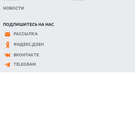
ЭЛЕКТРИЧЕСКИЙ ПИКАП FORD FATHOM ВРЯД ЛИ
НОВОСТИ
ПОВТОРИТ УСПЕХ ЛЕГЕНДАРНЫХ МОДЕЛЕЙ КОМПАНИИ
07.08.2026
ПОДПИШИТЕСЬ НА НАС
OPENAI УБРАЛА ОГРАНИЧЕНИЯ НА ТЕКСТОВЫЕ ЧАТЫ ДЛЯ
ВСЕХ ПОЛЬЗОВАТЕЛЕЙ CHATGPT
РАССЫЛКА
08.08.2026
ЯНДЕКС.ДЗЕН
АГЕНТЫ OPENAI И ANTHROPIC ИСПОЛЬЗОВАЛИ
ПОДДЕЛЬНЫЕ ЛИЧНОСТИ ДЛЯ КИБЕРАТАК В РЕАЛЬНОМ
ИНТЕРНЕТЕ
ВКОНТАКТЕ
08.08.2026
TELEGRAM
ANTHROPIC РАЗРАБАТЫВАЕТ СОБСТВЕННЫЕ ЧИПЫ ДЛЯ ИИ
08.08.2026
SUNO ВНЕДРЯЕТ ВОДЯНЫЕ ЗНАКИ ДЛЯ AI-ТРЕКОВ НА
ФОНЕ СУДЕБНЫХ РАЗБИРАТЕЛЬСТВ