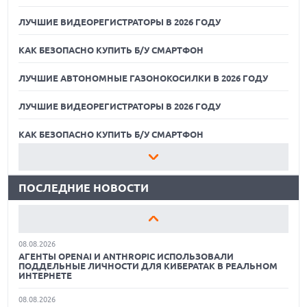
ЛУЧШИЕ ВИДЕОРЕГИСТРАТОРЫ В 2026 ГОДУ
КАК БЕЗОПАСНО КУПИТЬ Б/У СМАРТФОН
ЛУЧШИЕ АВТОНОМНЫЕ ГАЗОНОКОСИЛКИ В 2026 ГОДУ
ЛУЧШИЕ ВИДЕОРЕГИСТРАТОРЫ В 2026 ГОДУ
07.08.2026
ХАКЕР ПРИЗНАЛ ВИНУ ВО ВЗЛОМЕ SNOWFLAKE И КРАЖЕ
ДАННЫХ МИЛЛИОНОВ ПОЛЬЗОВАТЕЛЕЙ
КАК БЕЗОПАСНО КУПИТЬ Б/У СМАРТФОН
07.08.2026
ЛУЧШИЕ АВТОНОМНЫЕ ГАЗОНОКОСИЛКИ В 2026 ГОДУ
ЭЛЕКТРИЧЕСКИЙ ПИКАП FORD FATHOM ВРЯД ЛИ
ПОВТОРИТ УСПЕХ ЛЕГЕНДАРНЫХ МОДЕЛЕЙ КОМПАНИИ
ПОСЛЕДНИЕ НОВОСТИ
ЛУЧШИЕ ВИДЕОРЕГИСТРАТОРЫ В 2026 ГОДУ
07.08.2026
OPENAI УБРАЛА ОГРАНИЧЕНИЯ НА ТЕКСТОВЫЕ ЧАТЫ ДЛЯ
КАК БЕЗОПАСНО КУПИТЬ Б/У СМАРТФОН
ВСЕХ ПОЛЬЗОВАТЕЛЕЙ CHATGPT
08.08.2026
ЛУЧШИЕ АВТОНОМНЫЕ ГАЗОНОКОСИЛКИ В 2026 ГОДУ
АГЕНТЫ OPENAI И ANTHROPIC ИСПОЛЬЗОВАЛИ
ПОДДЕЛЬНЫЕ ЛИЧНОСТИ ДЛЯ КИБЕРАТАК В РЕАЛЬНОМ
ЛУЧШИЕ ВИДЕОРЕГИСТРАТОРЫ В 2026 ГОДУ
ИНТЕРНЕТЕ
08.08.2026
КАК БЕЗОПАСНО КУПИТЬ Б/У СМАРТФОН