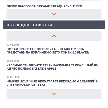
ИИ-ПОИСК SHOPIFY УВЕЛИЧИЛ ТРАФИК И ПРОДАЖИ В ТРИ
РАЗА
ОБЗОР ПЫЛЕСОСА DREAME Z40 AQUACYCLE PRO
06.08.2026
ЛУЧШИЕ ВИДЕОРЕГИСТРАТОРЫ В 2026 ГОДУ
MOOVE ПРИВЛЕКЛА $250 МЛН ЧТОБЫ СТАТЬ КЛЮЧЕВЫМ
ОПЕРАТОРОМ ИНДУСТРИИ РОБОТАКСИ
ПОСЛЕДНИЕ НОВОСТИ
КАК БЕЗОПАСНО КУПИТЬ Б/У СМАРТФОН
06.08.2026
HUAWEI ПРЕДСТАВИЛА ПЛАНШЕТ MATEPAD PRO 2026
ОБЗОР ПЫЛЕСОСА DREAME Z40 AQUACYCLE PRO
ТОЛЩИНОЙ 4,7 ММ И 12" OLED МАТРИЦЕЙ
07.08.2026
ЛУЧШИЕ ВИДЕОРЕГИСТРАТОРЫ В 2026 ГОДУ
НОВАЯ ЭРА ГИТАРНОГО ЗВУКА — IK MULTIMEDIA
ПРЕДСТАВИЛА ПУБЛИЧНУЮ БЕТУ TONEX 2.0 PLAYER
КАК БЕЗОПАСНО КУПИТЬ Б/У СМАРТФОН
06.08.2026
УЯЗВИМОСТЬ PRIVATE RELAY РАСКРЫВАЕТ РЕАЛЬНЫЙ IP-
ОБЗОР ПЫЛЕСОСА DREAME Z40 AQUACYCLE PRO
АДРЕС ПОЛЬЗОВАТЕЛЕЙ APPLE
06.08.2026
HUAWEI NOVA 16 SE ВПЕЧАТЛЯЕТ РЕКОРДНОЙ БАТАРЕЕЙ И
СПУТНИКОВОЙ СВЯЗЬЮ
06.08.2026
ФЕРМЕРЫ ИЗ КЕНТУККИ ОТВЕРГЛИ ПРЕДЛОЖЕНИЕ В 26
МИЛЛИОНОВ ДОЛЛАРОВ ЗА СТРОИТЕЛЬСТВО ЦОД