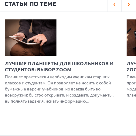
СТАТЬИ ПО ТЕМЕ
АВГУСТА 2026 ГОДА
05.08.2026
США ГОТОВЯТСЯ ЗАПРЕТИТЬ ИМПОРТ КИТАЙСКИХ
ОПТИЧЕСКИХ ТРАНСИВЕРОВ
05.08.2026
ANTHROPIC ЗАКЛЮЧАЕТ СОГЛАШЕНИЕ НА $10 МЛРД С
ОБЛАЧНЫМ СТАРТАПОМ VOLTA
05.08.2026
ПРИБЫЛЬ SPACEX ОТ ИИ ПРЕВЫСИЛА ДОХОДЫ ОТ
ЛУЧШИЕ ПЛАНШЕТЫ ДЛЯ ШКОЛЬНИКОВ И
ЛУ
КОСМИЧЕСКИХ ОПЕРАЦИЙ
СТУДЕНТОВ: ВЫБОР ZOOM
ZO
05.08.2026
Планшет практически необходим ученикам старших
План
РЕКОРДНАЯ ВЫРУЧКА AMD ЗА СЧЕТ ДАТА-ЦЕНТРОВ
классов и студентам. Он позволяет не носить с собой
прои
КОМПЕНСИРУЕТ СПАД ИГРОВОГО СЕГМЕНТА
бумажные версии учебников, но всегда быть во
моде
всеоружии: быстро открывать и создавать документы,
план
05.08.2026
NOTHING ПРЕДСТАВИЛА НАУШНИКИ CMF CLIP PRO С
выполнять задания, искать информацию...
ПОДДЕРЖКОЙ LDAC И ЗАЩИТОЙ ОТ ВЛАГИ
06.08.2026
TROUVER ПРЕДСТАВИЛ НОВЫЕ ТЕХНОЛОГИИ ВЛАЖНОЙ
УБОРКИ И ЛИНЕЙКУ ТЕХНИКИ 2026 ГОДА
05.08.2026