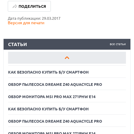
ПОДЕЛИТЬСЯ
ОБЗОР ПЫЛЕСОСА DREAME Z40 AQUACYCLE PRO
Дата публикации: 29.03.2017
Версия для печати
ОБЗОР МОНИТОРА MSI PRO MAX 271PHW E14
КАК БЕЗОПАСНО КУПИТЬ Б/У СМАРТФОН
СТАТЬИ
все статьи
ОБЗОР ПЫЛЕСОСА DREAME Z40 AQUACYCLE PRO
ОБЗОР МОНИТОРА MSI PRO MAX 271PHW E14
КАК БЕЗОПАСНО КУПИТЬ Б/У СМАРТФОН
ОБЗОР ПЫЛЕСОСА DREAME Z40 AQUACYCLE PRO
ОБЗОР МОНИТОРА MSI PRO MAX 271PHW E14
КАК БЕЗОПАСНО КУПИТЬ Б/У СМАРТФОН
ОБЗОР ПЫЛЕСОСА DREAME Z40 AQUACYCLE PRO
05.08.2026
ПРИБЫЛЬ SPACEX ОТ ИИ ПРЕВЫСИЛА ДОХОДЫ ОТ
КОСМИЧЕСКИХ ОПЕРАЦИЙ
ОБЗОР МОНИТОРА MSI PRO MAX 271PHW E14