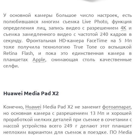
У основной камеры большое число настроек, есть
полюбившаяся многим съемка Live Photo, функция
определения лиц, запись видео с разрешением
4К
и
съемка замедленного видео с частотой 240 кадров в
секунду. Фронтальная HD-камера FaceTime на 5 Мп
тоже получила технологию True Tone со вспышкой
Retina Flash, и пока это единственная камера в
планшетах
Apple
, снимающая столь качественные
селфи.
Huawei Media Pad X2
Конечно,
Huawei
Media Pad X2 не заменит
фотоаппарат
,
но основная камера с разрешением 13 Мп и хорошей
проработкой мелких деталей при съемке в сочетании с
массой устройства всего 249 г делают этот планшет
неплохим вариантом для съемок в поездке. ПО Media