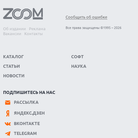
ANDROID-ПРИЛОЖЕНИЯ МОГУТ ТАЙНО ПРОДАВАТЬ
МЕСТОПОЛОЖЕНИЕ РЕКЛАМОДАТЕЛЯМ
Сообщить об ошибке
05.08.2026
OPPO ПРЕДСТАВИЛ СМАРТФОН A7 PRO MAX С ОГРОМНОЙ
Все права защищены ©1995 – 2026
Об издании
Реклама
БАТАРЕЕЙ И НОВЫМ ПРОЦЕССОРОМ
Вакансии
Контакты
КАТАЛОГ
СОФТ
СТАТЬИ
НАУКА
НОВОСТИ
ПОДПИШИТЕСЬ НА НАС
РАССЫЛКА
ЯНДЕКС.ДЗЕН
ВКОНТАКТЕ
TELEGRAM