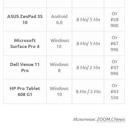
От
ASUS ZenPad 3S
Android
8 Мп/ 5 Мп
28
i
10
6.0
900
От
Microsoft
Windows
8 Мп/ 5 Мп
67
i
Surface Pro 4
10
990
От
Dell Venue 11
Windows
8 Мп/ 2 Мп
37
i
Pro
8
990
От
HP Pro Tablet
Windows
8 Мп / 2 Мп
43
i
608 G1
10
550
Источник:
ZOOM.CNews
КАК БЕЗОПАСНО КУПИТЬ Б/У СМАРТФОН