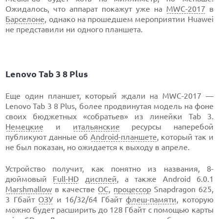
Ожидалось, что аппарат покажут уже на
MWC-2017
в
Барселоне
, однако на прошедшем мероприятии Huawei
не представили ни одного планшета.
Lenovo Tab 3 8 Plus
Еще один планшет, который ждали на MWC-2017 —
Lenovo Tab 3 8 Plus, более продвинутая модель на фоне
своих бюджетных «собратьев» из линейки Tab 3.
Немецкие
и
итальянские
ресурсы наперебой
публикуют данные об
Android-планшете
, который так и
не был показан, но ожидается к выходу в апреле.
Устройство получит, как понятно из названия, 8-
дюймовый
Full-HD
дисплей
, а также Android 6.0.1
Marshmallow
в качестве
ОС
,
процессор
Snapdragon 625,
3 Гбайт
ОЗУ
и 16/32/64 Гбайт
флеш-памяти
, которую
можно будет расширить до 128 Гбайт с помощью карты