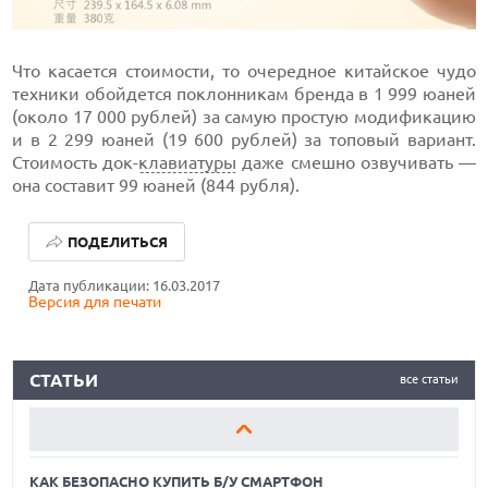
Что касается стоимости, то очередное китайское чудо
техники обойдется поклонникам бренда в 1 999 юаней
(около 17 000 рублей) за самую простую модификацию
и в 2 299 юаней (19 600 рублей) за топовый вариант.
Стоимость док-
клавиатуры
даже смешно озвучивать —
она составит 99 юаней (844 рубля).
КАК БЕЗОПАСНО КУПИТЬ Б/У СМАРТФОН
ПОДЕЛИТЬСЯ
ОБЗОР ПЫЛЕСОСА DREAME Z40 AQUACYCLE PRO
Дата публикации: 16.03.2017
Версия для печати
ОБЗОР МОНИТОРА MSI PRO MAX 271PHW E14
КАК БЕЗОПАСНО КУПИТЬ Б/У СМАРТФОН
СТАТЬИ
все статьи
ОБЗОР ПЫЛЕСОСА DREAME Z40 AQUACYCLE PRO
ОБЗОР МОНИТОРА MSI PRO MAX 271PHW E14
КАК БЕЗОПАСНО КУПИТЬ Б/У СМАРТФОН