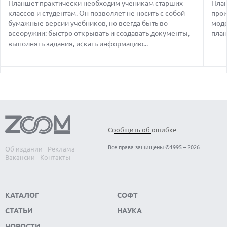
Планшет практически необходим ученикам старших
План
HUAWEI ПРЕДСТАВИЛА ПЛАНШЕТ MATEPAD PRO 2026
классов и студентам. Он позволяет не носить с собой
прои
ТОЛЩИНОЙ 4,7 ММ И 12" OLED МАТРИЦЕЙ
бумажные версии учебников, но всегда быть во
моде
всеоружии: быстро открывать и создавать документы,
план
06.08.2026
TROUVER ПРЕДСТАВИЛ НОВЫЕ ТЕХНОЛОГИИ ВЛАЖНОЙ
выполнять задания, искать информацию...
УБОРКИ И ЛИНЕЙКУ ТЕХНИКИ 2026 ГОДА
06.08.2026
УЯЗВИМОСТЬ PRIVATE RELAY РАСКРЫВАЕТ РЕАЛЬНЫЙ IP-
АДРЕС ПОЛЬЗОВАТЕЛЕЙ APPLE
06.08.2026
HUAWEI NOVA 16 SE ВПЕЧАТЛЯЕТ РЕКОРДНОЙ БАТАРЕЕЙ И
СПУТНИКОВОЙ СВЯЗЬЮ
Сообщить об ошибке
06.08.2026
ФЕРМЕРЫ ИЗ КЕНТУККИ ОТВЕРГЛИ ПРЕДЛОЖЕНИЕ В 26
Все права защищены ©1995 – 2026
Об издании
Реклама
МИЛЛИОНОВ ДОЛЛАРОВ ЗА СТРОИТЕЛЬСТВО ЦОД
Вакансии
Контакты
КАТАЛОГ
СОФТ
СТАТЬИ
НАУКА
НОВОСТИ