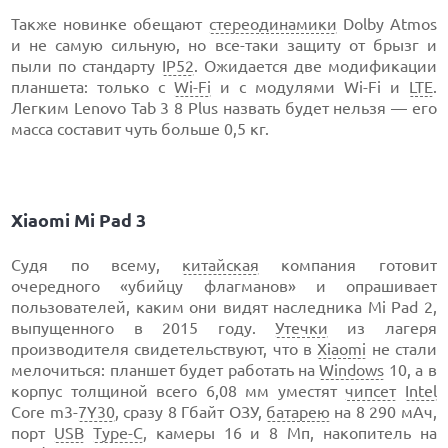
Также новинке обещают
стереодинамики
Dolby Atmos
и не самую сильную, но все-таки защиту от брызг и
пыли по стандарту
IP52
. Ожидается две модификации
планшета: только с
Wi-Fi
и с модулями Wi-Fi и
LTE
.
Легким Lenovo Tab 3 8 Plus назвать будет нельзя — его
масса составит чуть больше 0,5 кг.
Xiaomi Mi Pad 3
Судя по всему,
китайская
компания готовит
очередного «убийцу флагманов» и опрашивает
пользователей, каким они видят наследника Mi Pad 2,
выпущенного в 2015 году.
Утечки
из лагеря
производителя свидетельствуют, что в
Xiaomi
не стали
мелочиться: планшет будет работать на
Windows
10, а в
корпус толщиной всего 6,08 мм уместят
чипсет
Intel
Core m3-
7Y30
, сразу 8 Гбайт ОЗУ,
батарею
на 8 290 мАч,
порт
USB
Type-C
, камеры 16 и 8 Мп, накопитель на