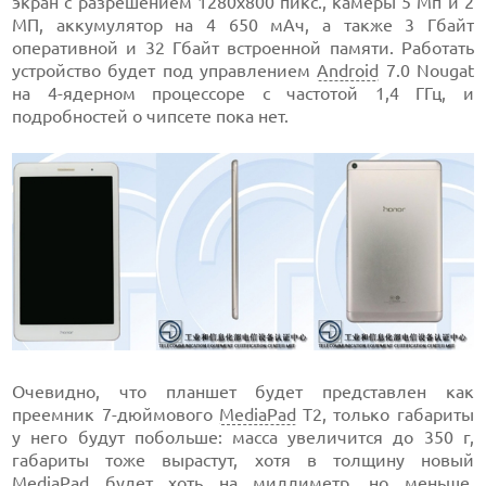
экран с разрешением 1280х800 пикс., камеры 5 Мп и 2
МП, аккумулятор на 4 650 мАч, а также 3 Гбайт
оперативной и 32 Гбайт встроенной памяти. Работать
устройство будет под управлением
Android
7.0 Nougat
на 4-ядерном процессоре с частотой 1,4 ГГц, и
подробностей о чипсете пока нет.
Очевидно, что планшет будет представлен как
преемник 7-дюймового
MediaPad
T2, только габариты
у него будут побольше: масса увеличится до 350 г,
габариты тоже вырастут, хотя в толщину новый
MediaPad будет хоть на миллиметр, но меньше.