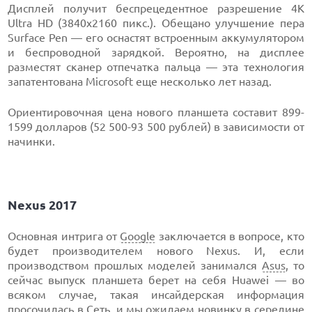
Дисплей получит беспрецедентное разрешение 4K
Ultra HD (3840x2160 пикс.). Обещано улучшение пера
Surface Pen — его оснастят встроенным аккумулятором
и беспроводной зарядкой. Вероятно, на дисплее
разместят сканер отпечатка пальца — эта технология
запатентована Microsoft еще несколько лет назад.
Ориентировочная цена нового планшета составит 899-
1599 долларов (52 500-93 500 рублей) в зависимости от
начинки.
Nexus 2017
Основная интрига от
Google
заключается в вопросе, кто
будет производителем нового Nexus. И, если
производством прошлых моделей занимался
Asus
, то
сейчас выпуск планшета берет на себя Huawei — во
всяком случае, такая инсайдерская информация
просочилась в Сеть, и мы ожидаем новинку в середине