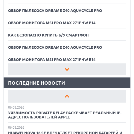
ОБЗОР ПЫЛЕСОСА DREAME Z40 AQUACYCLE PRO
ОБЗОР МОНИТОРА MSI PRO MAX 271PHW E14
КАК БЕЗОПАСНО КУПИТЬ Б/У СМАРТФОН
ОБЗОР ПЫЛЕСОСА DREAME Z40 AQUACYCLE PRO
06.08.2026
MOOVE ПРИВЛЕКЛА $250 МЛН ЧТОБЫ СТАТЬ КЛЮЧЕВЫМ
ОПЕРАТОРОМ ИНДУСТРИИ РОБОТАКСИ
ОБЗОР МОНИТОРА MSI PRO MAX 271PHW E14
06.08.2026
КАК БЕЗОПАСНО КУПИТЬ Б/У СМАРТФОН
HUAWEI ПРЕДСТАВИЛА ПЛАНШЕТ MATEPAD PRO 2026
ТОЛЩИНОЙ 4,7 ММ И 12" OLED МАТРИЦЕЙ
ПОСЛЕДНИЕ НОВОСТИ
ОБЗОР ПЫЛЕСОСА DREAME Z40 AQUACYCLE PRO
06.08.2026
TROUVER ПРЕДСТАВИЛ НОВЫЕ ТЕХНОЛОГИИ ВЛАЖНОЙ
ОБЗОР МОНИТОРА MSI PRO MAX 271PHW E14
УБОРКИ И ЛИНЕЙКУ ТЕХНИКИ 2026 ГОДА
06.08.2026
КАК БЕЗОПАСНО КУПИТЬ Б/У СМАРТФОН
УЯЗВИМОСТЬ PRIVATE RELAY РАСКРЫВАЕТ РЕАЛЬНЫЙ IP-
АДРЕС ПОЛЬЗОВАТЕЛЕЙ APPLE
ОБЗОР ПЫЛЕСОСА DREAME Z40 AQUACYCLE PRO
06.08.2026
HUAWEI NOVA 16 SE ВПЕЧАТЛЯЕТ РЕКОРДНОЙ БАТАРЕЕЙ И
ОБЗОР МОНИТОРА MSI PRO MAX 271PHW E14