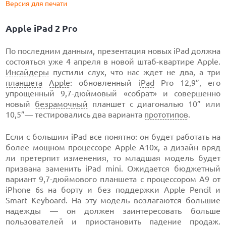
Версия для печати
Apple iPad 2 Pro
По последним данным, презентация новых iPad должна
состояться уже 4 апреля в новой штаб-квартире Apple.
Инсайдеры
пустили слух, что нас ждет не два, а три
планшета
Apple
: обновленный
iPad
Pro 12,9”, его
упрощенный 9,7-дюймовый «собрат» и совершенно
новый
безрамочный
планшет с диагональю 10” или
10,5”— тестировались два варианта
прототипов
.
Если с большим iPad все понятно: он будет работать на
более мощном процессоре Apple A10x, а дизайн вряд
ли претерпит изменения, то младшая модель будет
призвана заменить iPad mini. Ожидается бюджетный
вариант 9,7-дюймового планшета с процессором А9 от
iPhone 6s на борту и без поддержки Apple Pencil и
Smart Keyboard. На эту модель возлагаются большие
надежды — он должен заинтересовать больше
пользователей и приостановить падение продаж.