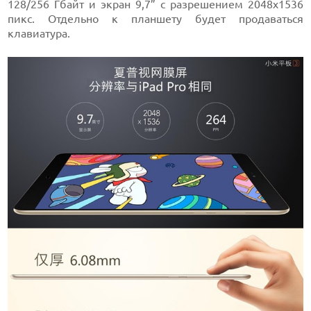
128/256 Гбайт и экран 9,7” с разрешением 2048х1536
пикс. Отдельно к планшету будет продаваться
клавиатура.