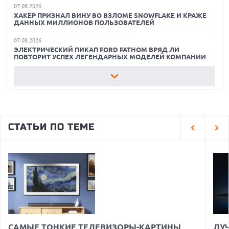
07.08.2026
ХАКЕР ПРИЗНАЛ ВИНУ ВО ВЗЛОМЕ SNOWFLAKE И КРАЖЕ
КАК БЕЗОПАСНО КУПИТЬ Б/У СМАРТФОН
ДАННЫХ МИЛЛИОНОВ ПОЛЬЗОВАТЕЛЕЙ
07.08.2026
ЭЛЕКТРИЧЕСКИЙ ПИКАП FORD FATHOM ВРЯД ЛИ
ПОВТОРИТ УСПЕХ ЛЕГЕНДАРНЫХ МОДЕЛЕЙ КОМПАНИИ
07.08.2026
OPENAI УБРАЛА ОГРАНИЧЕНИЯ НА ТЕКСТОВЫЕ ЧАТЫ ДЛЯ
ВСЕХ ПОЛЬЗОВАТЕЛЕЙ CHATGPT
07.08.2026
HONOR ПРЕДСТАВИТ ФЛАГМАНЫ WIN 2 С ОГРОМНОЙ
СТАТЬИ ПО ТЕМЕ
БАТАРЕЕЙ И ВСТРОЕННЫМ ВЕНТИЛЯТОРОМ
07.08.2026
ГЛОБАЛЬНЫЙ СПАД РЫНКА ПЛАНШЕТОВ В 2026 ГОДУ И
НЕОЖИДАННЫЙ РОСТ LENOVO
07.08.2026
УТОЧНЕНЫ РАЗМЕРЫ ЭКРАНОВ ЮБИЛЕЙНЫХ
СМАРТФОНОВ APPLE IPHONE 20
07.08.2026
XENIUM ВЫПУСТИЛА КНОПОЧНЫЕ СМАРТФОНЫ С
САМЫЕ ТОНКИЕ ТЕЛЕВИЗОРЫ-КАРТИНЫ
ЛУ
ПОДДЕРЖКОЙ СЕТЕЙ 4G И ТЕХНОЛОГИЕЙ VOLTE