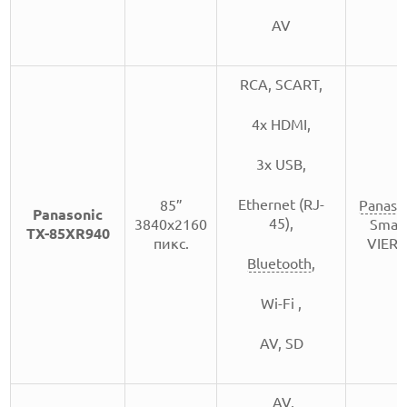
AV
RCA, SCART,
4x HDMI,
3х USB,
Ethernet (RJ-
85”
Panaso
Panasonic
45),
3840x2160
Smar
TX-85XR940
пикс.
VIER
Bluetooth
,
Wi-Fi ,
AV, SD
AV,