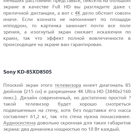
меньших расстояний: представьте, пиксель на большом
экране в качестве Full HD вы разглядите даже с
приличной дистанции, а вот с
4К
дело обстоит совсем
иначе. Если комната не напоминает по площади
ипподром, то картинка занимает почти все поле
зрения, а изогнутый экран снижает искажения по
краям, так что эффект полной вовлеченности в
происходящее на экране вам гарантирован.
Sony KD-85XD8505
Плоский экран этого
телевизора
имеет диагональ 85
дюймов (215 см) и разрешение 4К Ultra HD (3840x2160
пикс.). Дизайн современный, но достаточно простой ?
такой телевизор будет хорошо смотреться
подвешенным на стену, хотя без подставки его масса
составляет 61,2 кг, так что стена нужна помассивнее.
Аудиосистема
довольно скромная для таких габаритов
экрана: два динамика мощностью по 10 Вт каждый.