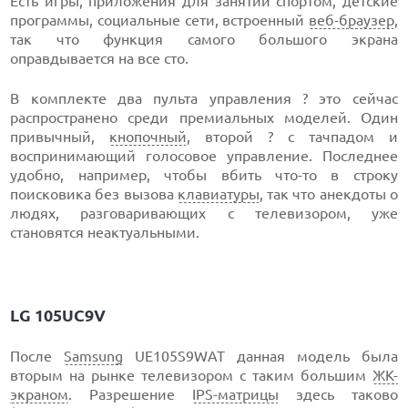
Есть игры, приложения для занятий спортом, детские
программы, социальные сети, встроенный
веб-браузер
,
так что функция самого большого экрана
оправдывается на все сто.
В комплекте два пульта управления ? это сейчас
распространено среди премиальных моделей. Один
привычный,
кнопочный
, второй ? с тачпадом и
воспринимающий голосовое управление. Последнее
удобно, например, чтобы вбить что-то в строку
поисковика без вызова
клавиатуры
, так что анекдоты о
людях, разговаривающих с телевизором, уже
становятся неактуальными.
LG 105UC9V
После
Samsung
UE105S9WAT данная модель была
вторым на рынке телевизором с таким большим
ЖК-
экраном
. Разрешение
IPS-матрицы
здесь таково