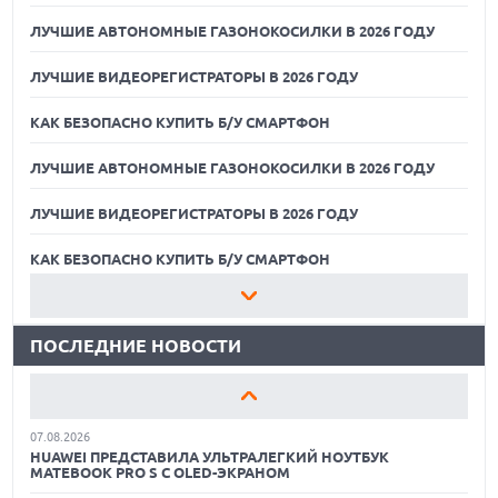
ЛУЧШИЕ АВТОНОМНЫЕ ГАЗОНОКОСИЛКИ В 2026 ГОДУ
ЛУЧШИЕ ВИДЕОРЕГИСТРАТОРЫ В 2026 ГОДУ
КАК БЕЗОПАСНО КУПИТЬ Б/У СМАРТФОН
ЛУЧШИЕ АВТОНОМНЫЕ ГАЗОНОКОСИЛКИ В 2026 ГОДУ
ЛУЧШИЕ ВИДЕОРЕГИСТРАТОРЫ В 2026 ГОДУ
07.08.2026
XENIUM ВЫПУСТИЛА КНОПОЧНЫЕ СМАРТФОНЫ С
ПОДДЕРЖКОЙ СЕТЕЙ 4G И ТЕХНОЛОГИЕЙ VOLTE
КАК БЕЗОПАСНО КУПИТЬ Б/У СМАРТФОН
07.08.2026
ЛУЧШИЕ АВТОНОМНЫЕ ГАЗОНОКОСИЛКИ В 2026 ГОДУ
ПРЕДСТАВЛЕНЫ НАУШНИКИ JBL С СЕНСОРНЫМ ЭКРАНОМ
НА КЕЙСЕ ДЛЯ УПРАВЛЕНИЯ МУЗЫКОЙ
ПОСЛЕДНИЕ НОВОСТИ
ЛУЧШИЕ ВИДЕОРЕГИСТРАТОРЫ В 2026 ГОДУ
07.08.2026
GOOGLE ПЕРЕИМЕНОВЫВАЕТ ФУНКЦИЮ ПОДСВЕТКИ
КАК БЕЗОПАСНО КУПИТЬ Б/У СМАРТФОН
КАМЕРЫ В СМАРТФОНАХ PIXEL 11 PRO
07.08.2026
ЛУЧШИЕ АВТОНОМНЫЕ ГАЗОНОКОСИЛКИ В 2026 ГОДУ
HUAWEI ПРЕДСТАВИЛА УЛЬТРАЛЕГКИЙ НОУТБУК
MATEBOOK PRO S С OLED-ЭКРАНОМ
ЛУЧШИЕ ВИДЕОРЕГИСТРАТОРЫ В 2026 ГОДУ