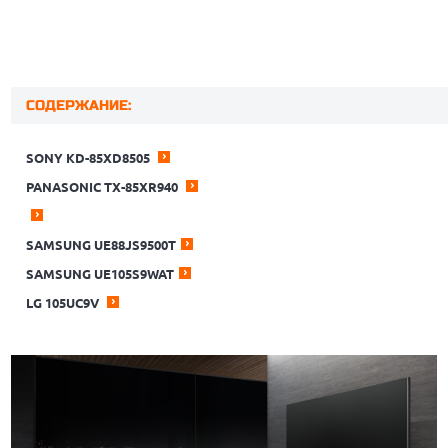
СОДЕРЖАНИЕ:
SONY KD-85XD8505
PANASONIC TX-85XR940
SAMSUNG UE88JS9500T
SAMSUNG UE105S9WAT
LG 105UC9V