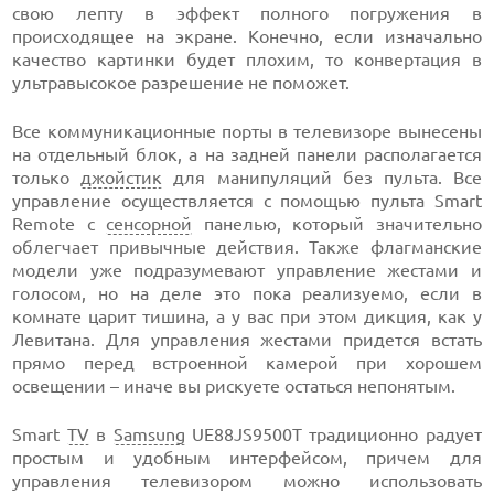
свою лепту в эффект полного погружения в
происходящее на экране. Конечно, если изначально
качество картинки будет плохим, то конвертация в
ультравысокое разрешение не поможет.
Все коммуникационные порты в телевизоре вынесены
на отдельный блок, а на задней панели располагается
только
джойстик
для манипуляций без пульта. Все
управление осуществляется с помощью пульта Smart
Remote с
сенсорной
панелью, который значительно
облегчает привычные действия. Также флагманские
модели уже подразумевают управление жестами и
голосом, но на деле это пока реализуемо, если в
комнате царит тишина, а у вас при этом дикция, как у
Левитана. Для управления жестами придется встать
прямо перед встроенной камерой при хорошем
освещении – иначе вы рискуете остаться непонятым.
Smart
TV
в
Samsung
UE88JS9500T традиционно радует
простым и удобным интерфейсом, причем для
управления телевизором можно использовать