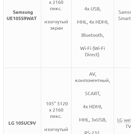
x 2160
пикс.
4х USB,
Samsung
Samsu
UE105S9WAT
Smart 
изогнутый
MHL, 4x HDMI,
экран
Bluetooth,
Wi-Fi (Wi-Fi
Direct)
AV,
компонентный,
SCART,
105” 5120
4x HDMI,
x 2160
пикс.
MHL, 3xUSB,
LG
web
LG 105UC9V
TV
изогнутый
RS-232,