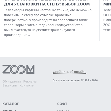
ДЛЯ УСТАНОВКИ НА СТЕНУ: ВЫБОР ZOOM
MIN
07.08.2026
Телевизоры-картины настолько тонкие, что их можно
Теле
ПРЕДСТАВЛЕНЫ НАУШНИКИ JBL С СЕНСОРНЫМ ЭКРАНОМ
повесить на стену практически вровень с
OLED
НА КЕЙСЕ ДЛЯ УПРАВЛЕНИЯ МУЗЫКОЙ
поверхностью. А производители превращают такие
и ли
телевизоры в элемент декора: когда устройство
ZOOM
07.08.2026
GOOGLE ПЕРЕИМЕНОВЫВАЕТ ФУНКЦИЮ ПОДСВЕТКИ
выключается, то на дисплее транслируются
теле
КАМЕРЫ В СМАРТФОНАХ PIXEL 11 PRO
произведения...
07.08.2026
HUAWEI ПРЕДСТАВИЛА УЛЬТРАЛЕГКИЙ НОУТБУК
MATEBOOK PRO S С OLED-ЭКРАНОМ
07.08.2026
ХАКЕР ПРИЗНАЛ ВИНУ ВО ВЗЛОМЕ SNOWFLAKE И КРАЖЕ
ДАННЫХ МИЛЛИОНОВ ПОЛЬЗОВАТЕЛЕЙ
Сообщить об ошибке
07.08.2026
ЭЛЕКТРИЧЕСКИЙ ПИКАП FORD FATHOM ВРЯД ЛИ
Все права защищены ©1995 – 2026
Об издании
Реклама
ПОВТОРИТ УСПЕХ ЛЕГЕНДАРНЫХ МОДЕЛЕЙ КОМПАНИИ
Вакансии
Контакты
КАТАЛОГ
СОФТ