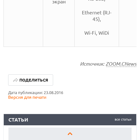
экран
Ethernet (RJ-
45),
Wi-Fi, WiDi
Источник:
ZOOM.CNews
ЛУЧШИЕ АВТОНОМНЫЕ ГАЗОНОКОСИЛКИ В 2026 ГОДУ
ПОДЕЛИТЬСЯ
ЛУЧШИЕ ВИДЕОРЕГИСТРАТОРЫ В 2026 ГОДУ
Дата публикации: 23.08.2016
Версия для печати
КАК БЕЗОПАСНО КУПИТЬ Б/У СМАРТФОН
ЛУЧШИЕ АВТОНОМНЫЕ ГАЗОНОКОСИЛКИ В 2026 ГОДУ
СТАТЬИ
все статьи
ЛУЧШИЕ ВИДЕОРЕГИСТРАТОРЫ В 2026 ГОДУ
КАК БЕЗОПАСНО КУПИТЬ Б/У СМАРТФОН