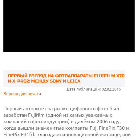
ПЕРВЫЙ ВЗГЛЯД НА ФОТОАППАРАТЫ FUJIFILM X70
И X-PRO2: МЕЖДУ SONY И LEICA
Дата публикации: 02.02.2016
Версия для печати
Первый авторитет на рынке цифрового фото был
заработан Fujifilm (одной из самых уважаемых
компаний в фотоиндустрии) в далёком 2006 году,
когда вышли знаменитые компакты Fuji FinePix F30 и
FinePix F31fd. Благодаря инновационной матрице, они