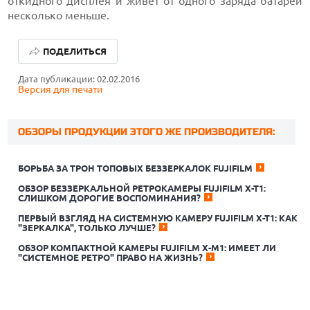
откидного дисплея и живёт от одного заряда батареи
несколько меньше.
ПОДЕЛИТЬСЯ
Дата публикации: 02.02.2016
Версия для печати
ОБЗОРЫ ПРОДУКЦИИ ЭТОГО ЖЕ ПРОИЗВОДИТЕЛЯ:
БОРЬБА ЗА ТРОН ТОПОВЫХ БЕЗЗЕРКАЛОК FUJIFILM
ОБЗОР БЕЗЗЕРКАЛЬНОЙ РЕТРОКАМЕРЫ FUJIFILM X-T1:
СЛИШКОМ ДОРОГИЕ ВОСПОМИНАНИЯ?
ПЕРВЫЙ ВЗГЛЯД НА СИСТЕМНУЮ КАМЕРУ FUJIFILM X-T1: КАК
ОБЗОР ПЫЛЕСОСА DREAME Z40 AQUACYCLE PRO
"ЗЕРКАЛКА", ТОЛЬКО ЛУЧШЕ?
ОБЗОР КОМПАКТНОЙ КАМЕРЫ FUJIFILM X-M1: ИМЕЕТ ЛИ
ОБЗОР МОНИТОРА MSI PRO MAX 271PHW E14
"СИСТЕМНОЕ РЕТРО" ПРАВО НА ЖИЗНЬ?
КАК ПОДГОТОВИТЬ СМАРТФОН К ОТПУСКУ
ОБЗОР ПЫЛЕСОСА DREAME Z40 AQUACYCLE PRO