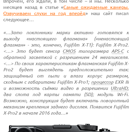
Впрочем, его ждали, в том числе – и мы. Несколько
месяцев назад в статье «
Самые ожидаемые камеры.
Озвучиваем слухи на год вперёд
» наш сайт писал
следующее…
«…Зато поклонники марки активно готовятся к
выходу «настоящего флагмана» («ненастоящий
флагман» - это, конечно, Fujifilm X-T1): Fujifilm X-Pro2.
<…> Это будет сенсор
CMOS
типоразмера
APS-C
с
обратной засветкой с разрешением 24 мегапикселя.
<…> По своих характеристикам флагманская Fujifilm X-
Pro2 будет выглядеть предположительно так:
защищённый от пыли и влаги корпус размером,
сходным с габаритами Fujifilm X-Pro1;
процессор
EXR III
и возможность съёмки видео в разрешении
UltraHD
;
два слота под карты памяти (SD); модуль Wi-Fi.
Возможно, конструкция будет включать поворотный
механизм крепления заднего дисплея. Появится Fujifilm
X-Pro2 в начале 2016 года…»