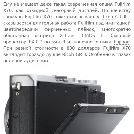
Ему не мешает даже такая современная опция Fujifilm
X70, как откидной
сенсорный
дисплей. По качеству
снимков Fujifilm X70 тоже выигрывает у
Ricoh
GR II –
сказывается длительная работа Fujifilm над имитацией
цветопередачи фирменных плёнок, многократно
обкатанная матрица X-Trans CMOS II, быстрый
процессор EXR Processor II и, конечно, оптика
Fujinon
.
При равной стоимости в 800 долларов Fujifilm X70
выглядит гораздо лучше Ricoh GR II. Особенно в глазах
целевой аудитории.