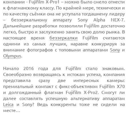
компании - Fujifilm X-Pro1 – можно было смело отнести
к флагманскому классу. По крайней мере, технически и
по качеству съёмки она не уступала тогдашнему лидеру
– беззеркальному аппарату Sony Alpha NEX-7.
Дальнейшие разработки позволили Fujifilm достаточно
легко, быстро и заслуженно занять свою долю рынка. В
настоящее время
беззеркалки
Fujifilm считаются
одними из самых лучших, наравне конкурируя за
внимание фотографов с топовыми аппаратами
Sony
и
Olympus
.
Начало 2016 года для Fujifilm стало знаковым.
Своеобразно возвращаясь к истокам успеха, компания
представила сразу две интересных камеры:
премиальный компакт с фикс-объективом Fujifilm X70
и долгожданный флагман Fujifilm X-Pro2. Смогут ли
далее составлять успешную альтернативу аппаратам
Leica
и Sony? Ведь конкуренты тоже не сидели на
месте…