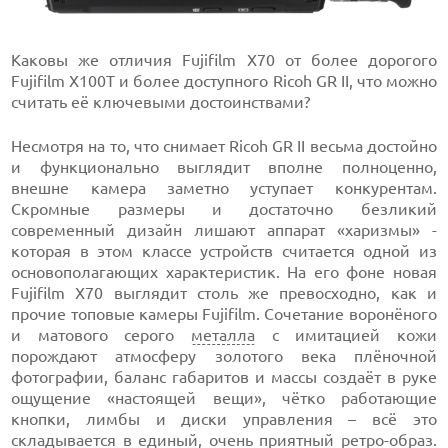
Каковы же отличия Fujifilm X70 от более дорогого
Fujifilm X100T и более доступного Ricoh GR II, что можно
считать её ключевыми достоинствами?
Несмотря на то, что снимает Ricoh GR II весьма достойно
и функционально выглядит вполне полноценно,
внешне камера заметно уступает конкурентам.
Скромные размеры и достаточно безликий
современный дизайн лишают аппарат «харизмы» -
которая в этом классе устройств считается одной из
основополагающих характеристик. На его фоне новая
Fujifilm X70 выглядит столь же превосходно, как и
прочие топовые камеры Fujifilm. Сочетание воронёного
и матового серого
металла
с имитацией кожи
порождают атмосферу золотого века плёночной
фотографии, баланс габаритов и массы создаёт в руке
ощущение «настоящей вещи», чётко работающие
кнопки, лимбы и диски управления – всё это
складывается в единый, очень приятный ретро-образ.