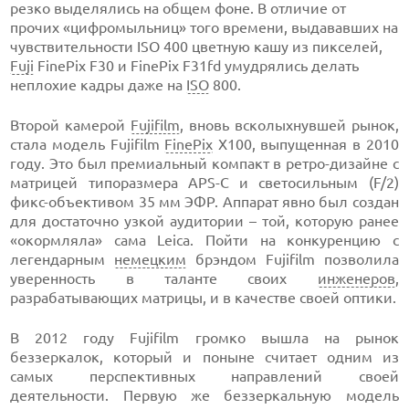
резко выделялись на общем фоне. В отличие от
прочих «цифромыльниц» того времени, выдававших на
чувствительности ISO 400 цветную кашу из пикселей,
Fuji
FinePix F30 и FinePix F31fd умудрялись делать
неплохие кадры даже на
ISO
800.
Второй камерой
Fujifilm
, вновь всколыхнувшей рынок,
стала модель Fujifilm
FinePix
X100, выпущенная в 2010
году. Это был премиальный компакт в ретро-дизайне с
матрицей типоразмера APS-C и светосильным (F/2)
фикс-объективом 35 мм ЭФР. Аппарат явно был создан
для достаточно узкой аудитории – той, которую ранее
«окормляла» сама Leica. Пойти на конкуренцию с
легендарным
немецким
брэндом Fujifilm позволила
уверенность в таланте своих
инженеров
,
разрабатывающих матрицы, и в качестве своей оптики.
В 2012 году Fujifilm громко вышла на рынок
беззеркалок, который и поныне считает одним из
самых перспективных направлений своей
деятельности. Первую же беззеркальную модель