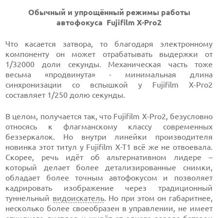
Обычный и упрощённый режимы работы
автофокуса Fujifilm X-Pro2
Что касается затвора, то благодаря электронному
компоненту он может отрабатывать выдержки от
1/32000 доли секунды. Механическая часть тоже
весьма «продвинута» - минимальная длина
синхронизации со вспышкой у Fujifilm X-Pro2
составляет 1/250 долю секунды.
В целом, получается так, что Fujifilm X-Pro2, безусловно
относясь к флагманскому классу современных
беззеркалок. Но внутри линейки производителя
новинка этот титул у Fujifilm X-T1 всё же не отвоевала.
Скорее, речь идёт об альтернативном лидере –
который делает более детализированные снимки,
обладает более точным автофокусом и позволяет
кадрировать изображение через традиционный
туннельный
видоискатель
. Но при этом он габаритнее,
несколько более своеобразен в управлении, не имеет