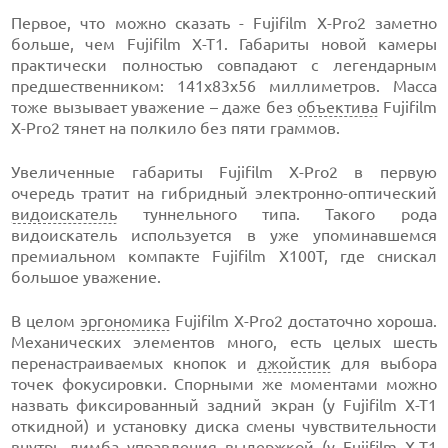
Первое, что можно сказать - Fujifilm X-Pro2 заметно
больше, чем Fujifilm X-T1. Габариты новой камеры
практически полностью совпадают с легендарным
предшественником: 141x83x56 миллиметров. Масса
тоже вызывает уважение – даже без
объектива
Fujifilm
X-Pro2 тянет на полкило без пяти граммов.
Увеличенные габариты Fujifilm X-Pro2 в первую
очередь тратит на гибридный электронно-оптический
видоискатель
туннельного типа. Такого рода
видоискатель используется в уже упоминавшемся
премиальном компакте Fujifilm X100T, где снискал
большое уважение.
В целом
эргономика
Fujifilm X-Pro2 достаточно хороша.
Механических элементов много, есть целых шесть
перенастраиваемых кнопок и
джойстик
для выбора
точек фокусировки. Спорными же моментами можно
назвать фиксированный задний экран (у Fujifilm X-T1
откидной) и установку диска смены чувствительности
внутрь лимба управления выдержкой (у Fujifilm X-T1