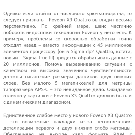
Однако если отойти от числового крючкотворства, то
следует признать – Foveon X3 Quattro выглядит весьма
перспективно. По крайней мере, шанс частично
побороть недостатки технологии Foveon у него есть. К
примеру, проблемы со скоростью обработки точно
отходят назад – вместо информации с 45 миллионов
элементов процессору (он в Sigma dp2 Quattro, кстати,
новый – Sigma True III) придётся обрабатывать данные с
20 миллионов. Помочь выравниванию ситуации с
качеством на высоких значениях чувствительности
должны гигантские размеры датчиков двух нижних
слоёв. Без малого 5 мегапикселей для матрицы
типоразмера
APS-C
– это невиданное дело. Ожидаемо
отлично у картинки с Foveon X3 Quattro должно быть и
с динамическим диапазоном.
Единственное слабое место у нового Foveon X3 Quattro
– это возможные накладки из-за несоответствия
детализации первого и двух нижних слоёв матрицы.
Обеспечивая на выходе кадр формата RAW с