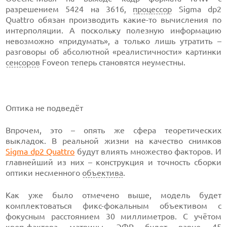
разрешением 5424 на 3616,
процессор
Sigma dp2
Quattro обязан производить какие-то вычисления по
интерполяции. А поскольку полезную информацию
невозможно «придумать», а только лишь утратить –
разговоры об абсолютной «реалистичности» картинки
сенсоров
Foveon теперь становятся неуместны.
Оптика не подведёт
Впрочем, это – опять же сфера теоретических
выкладок. В реальной жизни на качество снимков
Sigma dp2 Quattro
будут влиять множество факторов. И
главнейший из них – конструкция и точность сборки
оптики несменного
объектива
.
Как уже было отмечено выше, модель будет
комплектоваться фикс-фокальным объективом с
фокусным расстоянием 30 миллиметров. С учётом
кроп-фактора матрицы, ЭФР будет равно 45