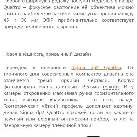
Первой в широкую продажу поступит модель Sigma dp2
Quattro – фокусное расстояние её
объектива
можно
считать наиболее «классическим»: угол зрения между
45 и 50 мм ЭФР приблизительно соответствует
природе человеческого зрения.
Новая внешность, привычный дизайн
Перейдём к внешности
Sigma dp2 Quattro
. От
типичного для современных компактов дизайна она
отличается тремя яркими чертами. Корпус
фотоаппарата очень длинный. Весьма
тонкий
. И у
камеры откровенно массивная ручка горизонтального
хвата, выгнутая «наизнанку» - то есть, назад.
Геометрически чёткий профиль дополняет картину,
делая Sigma dp2 Quattro похожей то ли на какой-то
научный или военный оптический прибор, то ли на
панорамную
камеру плёночной эпохи.