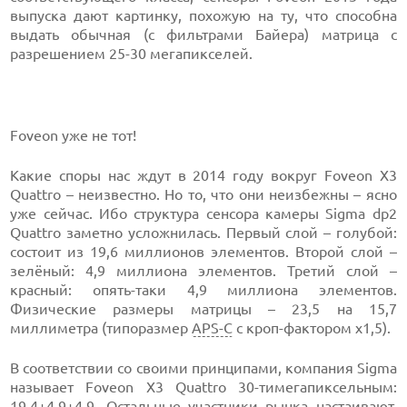
выпуска дают картинку, похожую на ту, что способна
выдать обычная (с фильтрами Байера) матрица с
разрешением 25-30 мегапикселей.
Foveon уже не тот!
Какие споры нас ждут в 2014 году вокруг Foveon X3
Quattro – неизвестно. Но то, что они неизбежны – ясно
уже сейчас. Ибо структура сенсора камеры Sigma dp2
Quattro заметно усложнилась. Первый слой – голубой:
состоит из 19,6 миллионов элементов. Второй слой –
зелёный: 4,9 миллиона элементов. Третий слой –
красный: опять-таки 4,9 миллиона элементов.
Физические размеры матрицы – 23,5 на 15,7
миллиметра (типоразмер
APS-C
с кроп-фактором x1,5).
В соответствии со своими принципами, компания Sigma
называет Foveon X3 Quattro 30-тимегапиксельным:
19,4+4,9+4,9. Остальные участники рынка настаивают,