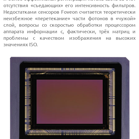
отсутствия «съедающих» его интенсивность фильтров.
Недостатками сенсоров Foveon считается теоретически
неизбежное «перетекание» части фотонов в «чужой»
слой, вопросы со скоростью обработки процессором
аппарата информации с, фактически, трёх матриц и
проблемы с качеством изображения на высоких
значениях ISO.