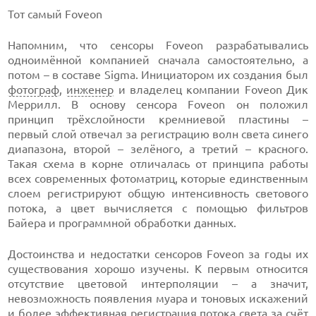
Тот самый Foveon
Напомним, что сенсоры Foveon разрабатывались
одноимённой компанией сначала самостоятельно, а
потом – в составе Sigma. Инициатором их создания был
фотограф
,
инженер
и владелец компании Foveon Дик
Меррилл. В основу сенсора Foveon он положил
принцип трёхслойности кремниевой пластины –
первый слой отвечал за регистрацию волн света синего
диапазона, второй – зелёного, а третий – красного.
Такая схема в корне отличалась от принципа работы
всех современных фотоматриц, которые единственным
слоем регистрируют общую интенсивность светового
потока, а цвет вычисляется с помощью фильтров
Байера и программной обработки данных.
Достоинства и недостатки сенсоров Foveon за годы их
существования хорошо изучены. К первым относится
отсутствие цветовой интерполяции – а значит,
невозможность появления муара и тоновых искажений
и более эффективная регистрация потока света за счёт