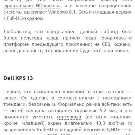
фронтальная
HD-камера
, а в качестве операционной
системы выступает Windows 8.1. Есть и младшая версия
с
Full-HD-экраном
.
Любопытно, что представлен данный гибрид был
более полугода назад, причём тогда говорилось о
платформе предыдущего поколения; на CES, однако,
анонс дал понять, что поколение будет всё-таки новое.
Dell XPS 13
Первое, что привлекает внимание в этом лэптопе —
экран. Он сделан, в соответствиями с последними
трендами, безрамным. Формально рамка всё-таки есть
— но её толщина составляет скромные 5,2 мм, и это
позволило уместить
сенсорный
(во всех моделях,
кроме младшей) экран диагональю 13,3 дюйма (с
разрешением Full-HD в младшей версии и
QHD
+ — в