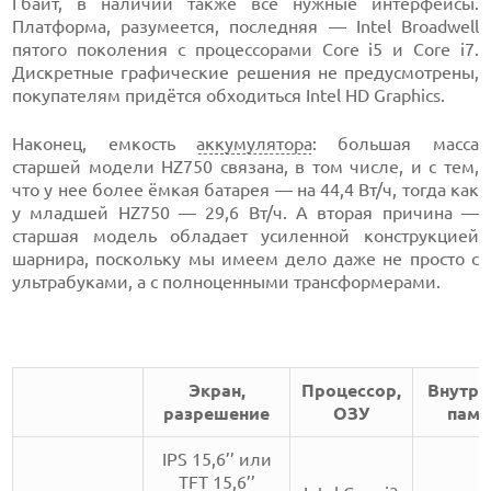
Гбайт, в наличии также все нужные интерфейсы.
Платформа, разумеется, последняя — Intel Broadwell
пятого поколения с процессорами Core i5 и Core i7.
Дискретные графические решения не предусмотрены,
покупателям придётся обходиться Intel HD Graphics.
Наконец, емкость
аккумулятора
: большая масса
старшей модели HZ750 связана, в том числе, и с тем,
что у нее более ёмкая батарея — на 44,4 Вт/ч, тогда как
у младшей HZ750 — 29,6 Вт/ч. А вторая причина —
старшая модель обладает усиленной конструкцией
шарнира, поскольку мы имеем дело даже не просто с
ультрабуками, а с полноценными трансформерами.
Экран,
Процессор,
Внутре
разрешение
ОЗУ
памя
IPS 15,6’’ или
TFT 15,6’’