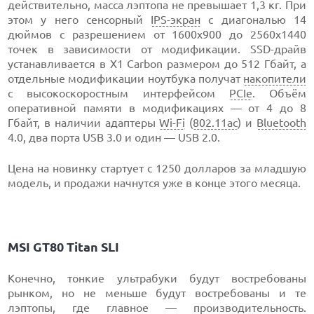
действительно, масса лэптопа не превышает 1,3 кг. При
этом у него сенсорный
IPS-экран
с диагональю 14
дюймов с разрешением от 1600х900 до 2560х1440
точек в зависимости от модификации. SSD-драйв
устанавливается в X1 Carbon размером до 512 Гбайт, а
отдельные модификации ноутбука получат
накопители
с высокоскоростным интерфейсом
PCIe
. Объём
оперативной памяти в модификациях — от 4 до 8
Гбайт, в наличии адаптеры
Wi-Fi
(
802.11ac
) и
Bluetooth
4.0, два порта USB 3.0 и один — USB 2.0.
Цена на новинку стартует с 1250 долларов за младшую
модель, и продажи начнутся уже в конце этого месяца.
MSI GT80 Titan SLI
Конечно, тонкие ультрабуки будут востребованы
рынком, но не меньше будут востребованы и те
лэптопы, где главное — производительность.