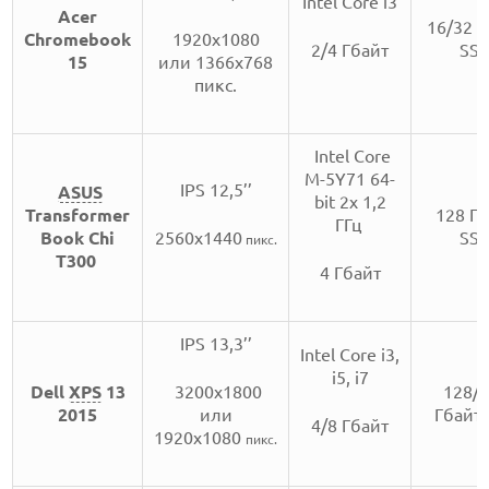
Intel Core i3
Acer
16/32 Г
Chromebook
1920х1080
2/4 Гбайт
SS
15
или 1366x768
пикс.
Intel Core
M-5Y71 64-
IPS 12,5’’
ASUS
bit 2x 1,2
Transformer
128 Г
ГГц
Book Chi
2560х1440
SS
пикс.
T300
4 Гбайт
IPS 13,3’’
Intel Core i3,
i5, i7
Dell
XPS
13
3200x1800
128/
2015
или
Гбайт
4/8 Гбайт
1920х1080
пикс.