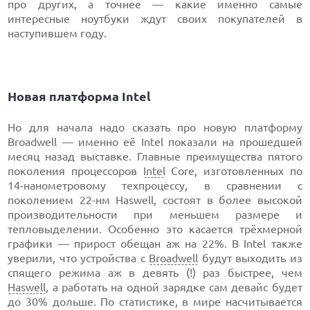
про других, а точнее — какие именно самые
интересные ноутбуки ждут своих покупателей в
наступившем году.
Новая платформа Intel
Но для начала надо сказать про новую платформу
Broadwell — именно её Intel показали на прошедшей
месяц назад выставке. Главные преимущества пятого
поколения процессоров
Intel
Core, изготовленных по
14-нанометровому техпроцессу, в сравнении с
поколением 22-нм Haswell, состоят в более высокой
производительности при меньшем размере и
тепловыделении. Особенно это касается трёхмерной
графики — прирост обещан аж на 22%. В Intel также
уверили, что устройства с
Broadwell
будут выходить из
спящего режима аж в девять (!) раз быстрее, чем
Haswell
, а работать на одной зарядке сам девайс будет
до 30% дольше. По статистике, в мире насчитывается