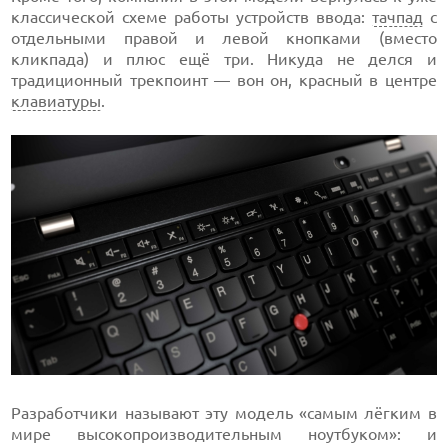
классической схеме работы устройств ввода:
тачпад
с
отдельными правой и левой кнопками (вместо
кликпада) и плюс ещё три. Никуда не делся и
традиционный трекпоинт — вон он, красный в центре
клавиатуры
.
Разработчики называют эту модель «самым лёгким в
мире высокопроизводительным ноутбуком»: и