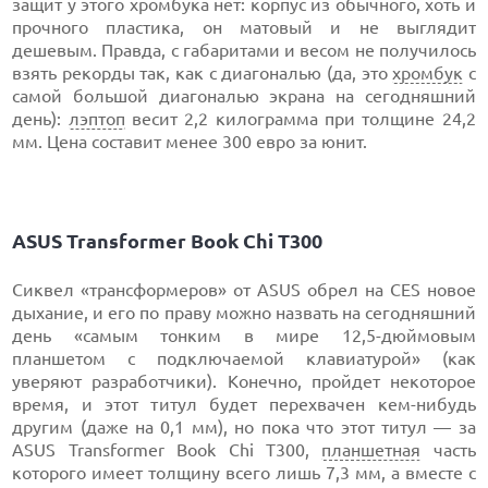
защит у этого хромбука нет: корпус из обычного, хоть и
прочного пластика, он матовый и не выглядит
дешевым. Правда, с габаритами и весом не получилось
взять рекорды так, как с диагональю (да, это
хромбук
с
самой большой диагональю экрана на сегодняшний
день):
лэптоп
весит 2,2 килограмма при толщине 24,2
мм. Цена составит менее 300 евро за юнит.
ASUS Transformer Book Chi T300
Сиквел «трансформеров» от ASUS обрел на CES новое
дыхание, и его по праву можно назвать на сегодняшний
день «самым тонким в мире 12,5-дюймовым
планшетом с подключаемой клавиатурой» (как
уверяют разработчики). Конечно, пройдет некоторое
время, и этот титул будет перехвачен кем-нибудь
другим (даже на 0,1 мм), но пока что этот титул — за
ASUS Transformer Book Chi T300,
планшетная
часть
которого имеет толщину всего лишь 7,3 мм, а вместе с