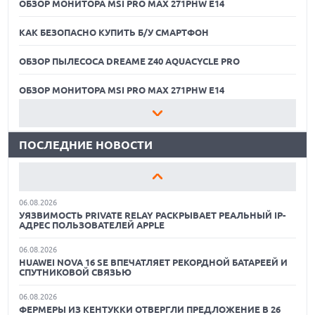
ОБЗОР МОНИТОРА MSI PRO MAX 271PHW E14
КАК БЕЗОПАСНО КУПИТЬ Б/У СМАРТФОН
ОБЗОР ПЫЛЕСОСА DREAME Z40 AQUACYCLE PRO
06.08.2026
MOOVE ПРИВЛЕКЛА $250 МЛН ЧТОБЫ СТАТЬ КЛЮЧЕВЫМ
ОПЕРАТОРОМ ИНДУСТРИИ РОБОТАКСИ
ОБЗОР МОНИТОРА MSI PRO MAX 271PHW E14
06.08.2026
КАК БЕЗОПАСНО КУПИТЬ Б/У СМАРТФОН
HUAWEI ПРЕДСТАВИЛА ПЛАНШЕТ MATEPAD PRO 2026
ТОЛЩИНОЙ 4,7 ММ И 12" OLED МАТРИЦЕЙ
ПОСЛЕДНИЕ НОВОСТИ
ОБЗОР ПЫЛЕСОСА DREAME Z40 AQUACYCLE PRO
06.08.2026
TROUVER ПРЕДСТАВИЛ НОВЫЕ ТЕХНОЛОГИИ ВЛАЖНОЙ
ОБЗОР МОНИТОРА MSI PRO MAX 271PHW E14
УБОРКИ И ЛИНЕЙКУ ТЕХНИКИ 2026 ГОДА
06.08.2026
КАК БЕЗОПАСНО КУПИТЬ Б/У СМАРТФОН
УЯЗВИМОСТЬ PRIVATE RELAY РАСКРЫВАЕТ РЕАЛЬНЫЙ IP-
АДРЕС ПОЛЬЗОВАТЕЛЕЙ APPLE
ОБЗОР ПЫЛЕСОСА DREAME Z40 AQUACYCLE PRO
06.08.2026
HUAWEI NOVA 16 SE ВПЕЧАТЛЯЕТ РЕКОРДНОЙ БАТАРЕЕЙ И
ОБЗОР МОНИТОРА MSI PRO MAX 271PHW E14
СПУТНИКОВОЙ СВЯЗЬЮ
06.08.2026
ФЕРМЕРЫ ИЗ КЕНТУККИ ОТВЕРГЛИ ПРЕДЛОЖЕНИЕ В 26