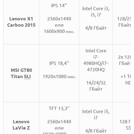
IPS 14’’
Intel Core i3,
i5, i7
Lenovo X1
2560х1440
128/25
Carbon 2015
или
Гбайт
4/8 Гбайт
1600x900
пикс.
Intel Core
i7-
2х 128
IPS 18,4’’
4980HQ/i7-
Гбайт
4720HQ
MSI GT80
Titan
SLI
1920х1080
+1 Тб
пикс.
16/24/32
HD
Гбайт
TFT 13,3’’
Intel Core i5,
i7
Lenovo
2560х1440
128 Г
LaVie Z
или
SS
4/8 Гбайт
1920x1080