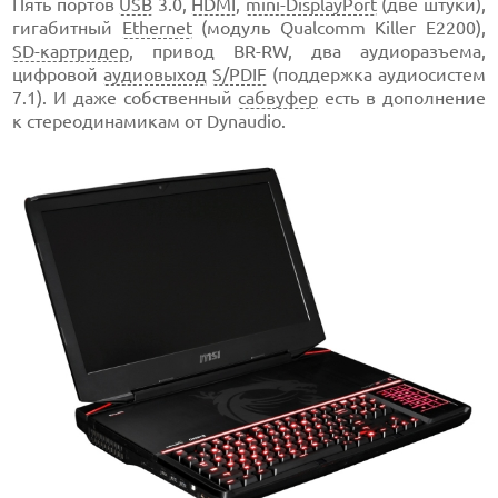
Пять портов
USB
3.0,
HDMI
,
mini-DisplayPort
(две штуки),
гигабитный
Ethernet
(модуль Qualcomm Killer E2200),
SD-картридер
, привод BR-RW, два аудиоразъема,
цифровой
аудиовыход
S/PDIF
(поддержка аудиосистем
7.1). И даже собственный
сабвуфер
есть в дополнение
к стереодинамикам от Dynaudio.