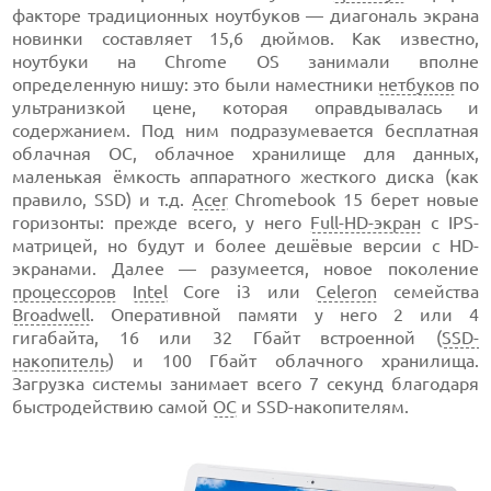
факторе традиционных ноутбуков — диагональ экрана
новинки составляет 15,6 дюймов. Как известно,
ноутбуки на Chrome OS занимали вполне
определенную нишу: это были наместники
нетбуков
по
ультранизкой цене, которая оправдывалась и
содержанием. Под ним подразумевается бесплатная
облачная ОС, облачное хранилище для данных,
маленькая ёмкость аппаратного жесткого диска (как
правило, SSD) и т.д.
Acer
Chromebook 15 берет новые
горизонты: прежде всего, у него
Full-HD-экран
с IPS-
матрицей, но будут и более дешёвые версии с HD-
экранами. Далее — разумеется, новое поколение
процессоров
Intel
Core i3 или
Celeron
семейства
Broadwell
. Оперативной памяти у него 2 или 4
гигабайта, 16 или 32 Гбайт встроенной (
SSD-
накопитель
) и 100 Гбайт облачного хранилища.
Загрузка системы занимает всего 7 секунд благодаря
быстродействию самой
ОС
и SSD-накопителям.