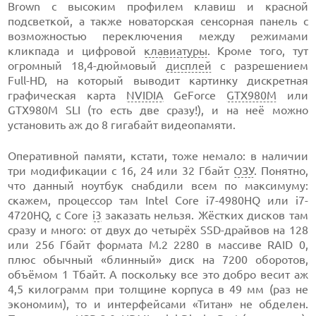
Brown с высоким профилем клавиш и красной
подсветкой, а также новаторская сенсорная панель с
возможностью переключения между режимами
кликпада и цифровой
клавиатуры
. Кроме того, тут
огромный 18,4-дюймовый
дисплей
c разрешением
Full-HD, на который выводит картинку дискретная
графическая карта
NVIDIA
GeForce
GTX980M
или
GTX980M SLI (то есть две сразу!), и на неё можно
установить аж до 8 гигабайт видеопамяти.
Оперативной памяти, кстати, тоже немало: в наличии
три модификации с 16, 24 или 32 Гбайт
ОЗУ
. Понятно,
что данный ноутбук снабдили всем по максимуму:
скажем, процессор там Intel Core i7-4980HQ или i7-
4720HQ, с Core
i3
заказать нельзя. Жёстких дисков там
сразу и много: от двух до четырёх SSD-драйвов на 128
или 256 Гбайт формата M.2 2280 в массиве RAID 0,
плюс обычный «блинный» диск на 7200 оборотов,
объёмом 1 Тбайт. А поскольку все это добро весит аж
4,5 килограмм при толщине корпуса в 49 мм (раз не
экономим), то и интерфейсами «Титан» не обделен.