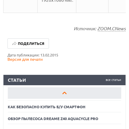
пикс.
Источник:
ZOOM.CNews
КАК БЕЗОПАСНО КУПИТЬ Б/У СМАРТФОН
ПОДЕЛИТЬСЯ
ОБЗОР ПЫЛЕСОСА DREAME Z40 AQUACYCLE PRO
Дата публикации: 13.02.2015
Версия для печати
ОБЗОР МОНИТОРА MSI PRO MAX 271PHW E14
КАК БЕЗОПАСНО КУПИТЬ Б/У СМАРТФОН
СТАТЬИ
все статьи
ОБЗОР ПЫЛЕСОСА DREAME Z40 AQUACYCLE PRO
ОБЗОР МОНИТОРА MSI PRO MAX 271PHW E14
КАК БЕЗОПАСНО КУПИТЬ Б/У СМАРТФОН
ОБЗОР ПЫЛЕСОСА DREAME Z40 AQUACYCLE PRO