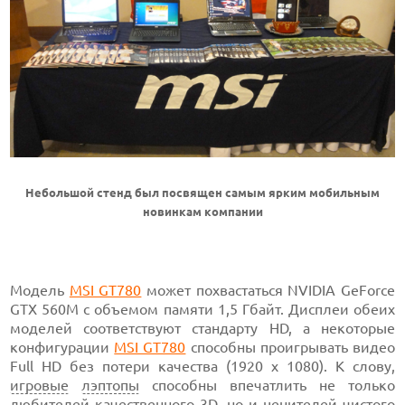
Небольшой стенд был посвящен самым ярким мобильным
новинкам компании
Модель
MSI GT780
может похвастаться NVIDIA GeForce
GTX 560M с объемом памяти 1,5 Гбайт. Дисплеи обеих
моделей соответствуют стандарту HD, а некоторые
конфигурации
MSI GT780
способны проигрывать видео
Full HD без потери качества (1920 x 1080). К слову,
игровые
лэптопы
способны впечатлить не только
любителей качественного
3D
, но и ценителей чистого