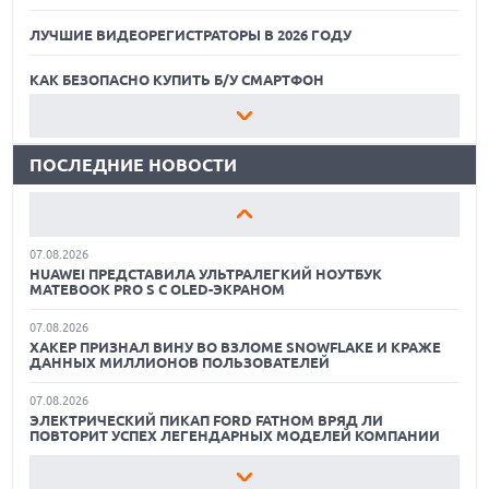
ЛУЧШИЕ ВИДЕОРЕГИСТРАТОРЫ В 2026 ГОДУ
07.08.2026
XENIUM ВЫПУСТИЛА КНОПОЧНЫЕ СМАРТФОНЫ С
ПОДДЕРЖКОЙ СЕТЕЙ 4G И ТЕХНОЛОГИЕЙ VOLTE
КАК БЕЗОПАСНО КУПИТЬ Б/У СМАРТФОН
07.08.2026
ЛУЧШИЕ АВТОНОМНЫЕ ГАЗОНОКОСИЛКИ В 2026 ГОДУ
ПРЕДСТАВЛЕНЫ НАУШНИКИ JBL С СЕНСОРНЫМ ЭКРАНОМ
НА КЕЙСЕ ДЛЯ УПРАВЛЕНИЯ МУЗЫКОЙ
ПОСЛЕДНИЕ НОВОСТИ
ЛУЧШИЕ ВИДЕОРЕГИСТРАТОРЫ В 2026 ГОДУ
07.08.2026
GOOGLE ПЕРЕИМЕНОВЫВАЕТ ФУНКЦИЮ ПОДСВЕТКИ
КАК БЕЗОПАСНО КУПИТЬ Б/У СМАРТФОН
КАМЕРЫ В СМАРТФОНАХ PIXEL 11 PRO
07.08.2026
ЛУЧШИЕ АВТОНОМНЫЕ ГАЗОНОКОСИЛКИ В 2026 ГОДУ
HUAWEI ПРЕДСТАВИЛА УЛЬТРАЛЕГКИЙ НОУТБУК
MATEBOOK PRO S С OLED-ЭКРАНОМ
ЛУЧШИЕ ВИДЕОРЕГИСТРАТОРЫ В 2026 ГОДУ
07.08.2026
ХАКЕР ПРИЗНАЛ ВИНУ ВО ВЗЛОМЕ SNOWFLAKE И КРАЖЕ
КАК БЕЗОПАСНО КУПИТЬ Б/У СМАРТФОН
ДАННЫХ МИЛЛИОНОВ ПОЛЬЗОВАТЕЛЕЙ
07.08.2026
ЭЛЕКТРИЧЕСКИЙ ПИКАП FORD FATHOM ВРЯД ЛИ
ПОВТОРИТ УСПЕХ ЛЕГЕНДАРНЫХ МОДЕЛЕЙ КОМПАНИИ
07.08.2026