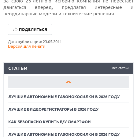
За свою 25-летнюю историю компания не перестает
двигаться вперед, предлагая интересные и
неординарные модели и технические решения.
ЛУЧШИЕ АВТОНОМНЫЕ ГАЗОНОКОСИЛКИ В 2026 ГОДУ
ПОДЕЛИТЬСЯ
ЛУЧШИЕ ВИДЕОРЕГИСТРАТОРЫ В 2026 ГОДУ
Дата публикации: 23.05.2011
Версия для печати
КАК БЕЗОПАСНО КУПИТЬ Б/У СМАРТФОН
ЛУЧШИЕ АВТОНОМНЫЕ ГАЗОНОКОСИЛКИ В 2026 ГОДУ
СТАТЬИ
все статьи
ЛУЧШИЕ ВИДЕОРЕГИСТРАТОРЫ В 2026 ГОДУ
КАК БЕЗОПАСНО КУПИТЬ Б/У СМАРТФОН
ЛУЧШИЕ АВТОНОМНЫЕ ГАЗОНОКОСИЛКИ В 2026 ГОДУ
ЛУЧШИЕ ВИДЕОРЕГИСТРАТОРЫ В 2026 ГОДУ
КАК БЕЗОПАСНО КУПИТЬ Б/У СМАРТФОН
ЛУЧШИЕ АВТОНОМНЫЕ ГАЗОНОКОСИЛКИ В 2026 ГОДУ