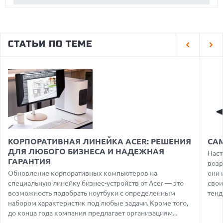
OPENAI УБРАЛА ОГРАНИЧЕНИЯ НА ТЕКСТОВЫЕ ЧАТЫ ДЛЯ
ВСЕХ ПОЛЬЗОВАТЕЛЕЙ CHATGPT
07.08.2026
HONOR ПРЕДСТАВИТ ФЛАГМАНЫ WIN 2 С ОГРОМНОЙ
СТАТЬИ ПО ТЕМЕ
БАТАРЕЕЙ И ВСТРОЕННЫМ ВЕНТИЛЯТОРОМ
07.08.2026
ГЛОБАЛЬНЫЙ СПАД РЫНКА ПЛАНШЕТОВ В 2026 ГОДУ И
НЕОЖИДАННЫЙ РОСТ LENOVO
07.08.2026
УТОЧНЕНЫ РАЗМЕРЫ ЭКРАНОВ ЮБИЛЕЙНЫХ
СМАРТФОНОВ APPLE IPHONE 20
07.08.2026
XENIUM ВЫПУСТИЛА КНОПОЧНЫЕ СМАРТФОНЫ С
КОРПОРАТИВНАЯ ЛИНЕЙКА ACER: РЕШЕНИЯ
СА
ПОДДЕРЖКОЙ СЕТЕЙ 4G И ТЕХНОЛОГИЕЙ VOLTE
ДЛЯ ЛЮБОГО БИЗНЕСА И НАДЕЖНАЯ
Наст
ГАРАНТИЯ
07.08.2026
возр
ПРЕДСТАВЛЕНЫ НАУШНИКИ JBL С СЕНСОРНЫМ ЭКРАНОМ
Обновление корпоративных компьютеров на
они 
НА КЕЙСЕ ДЛЯ УПРАВЛЕНИЯ МУЗЫКОЙ
специальную линейку бизнес-устройств от Acer — это
свои
возможность подобрать ноутбуки с определенным
тенд
07.08.2026
GOOGLE ПЕРЕИМЕНОВЫВАЕТ ФУНКЦИЮ ПОДСВЕТКИ
набором характеристик под любые задачи. Кроме того,
КАМЕРЫ В СМАРТФОНАХ PIXEL 11 PRO
до конца года компания предлагает организациям...