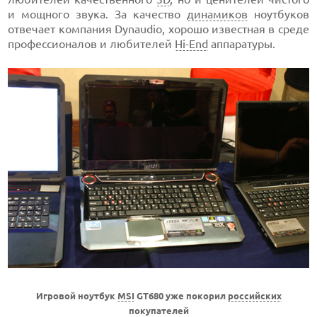
и мощного звука. За качество
динамиков
ноутбуков
отвечает компания Dynaudio, хорошо известная в среде
профессионалов и любителей
Hi-End
аппаратуры.
Игровой ноутбук
MSI
GT680 уже покорил
российских
покупателей