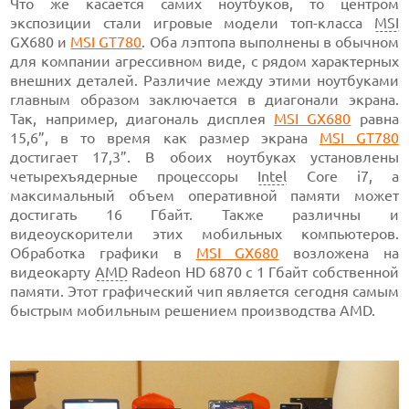
Что же касается самих ноутбуков, то центром
экспозиции стали игровые модели топ-класса
MSI
GX680 и
MSI GT780
. Оба лэптопа выполнены в обычном
для компании агрессивном виде, с рядом характерных
внешних деталей. Различие между этими ноутбуками
главным образом заключается в диагонали экрана.
Так, например, диагональ дисплея
MSI GX680
равна
15,6”, в то время как размер экрана
MSI GT780
достигает 17,3”. В обоих ноутбуках установлены
четырехъядерные процессоры
Intel
Core i7, а
максимальный объем оперативной памяти может
достигать 16 Гбайт. Также различны и
видеоускорители этих мобильных компьютеров.
Обработка графики в
MSI GX680
возложена на
видеокарту
AMD
Radeon HD 6870 с 1 Гбайт собственной
памяти. Этот графический чип является сегодня самым
быстрым мобильным решением производства AMD.