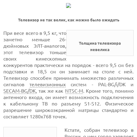
Телевизор не так велик, как можно было ожидать
При весе всего в 9,5 кг, что
заметно меньше 26-
Толщина телевизора
дюймовых ЭЛТ-аналогов,
невелика
этот телевизор тоньше
своих кинескопных
конкурентов практически на порядок - всего 9,5 см без
подставки и 18,5 см он занимает на столе с ней.
Телевизор способен принимать множество различных
сигналов
телевизионных
систем - PAL-BG/i/DK и
SECAM-BG/DK
, так же как
NTSC-M
. Кроме того, помимо
антенного входа, он имеет возможность подключения
к кабельному ТВ по разъему S1-S12. Физическое
разрешение широкоэкранной матрицы стандартно и
составляет 1280х768 точек.
Кстати, собран телевизор в
России, о чем гордо заявляет