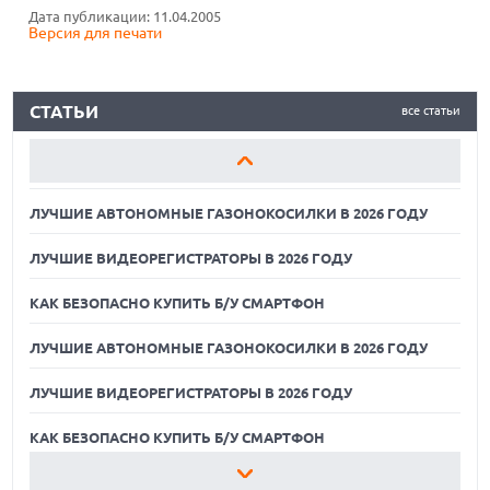
Дата публикации: 11.04.2005
Версия для печати
КАК БЕЗОПАСНО КУПИТЬ Б/У СМАРТФОН
ЛУЧШИЕ АВТОНОМНЫЕ ГАЗОНОКОСИЛКИ В 2026 ГОДУ
СТАТЬИ
все статьи
ЛУЧШИЕ ВИДЕОРЕГИСТРАТОРЫ В 2026 ГОДУ
КАК БЕЗОПАСНО КУПИТЬ Б/У СМАРТФОН
ЛУЧШИЕ АВТОНОМНЫЕ ГАЗОНОКОСИЛКИ В 2026 ГОДУ
ЛУЧШИЕ ВИДЕОРЕГИСТРАТОРЫ В 2026 ГОДУ
КАК БЕЗОПАСНО КУПИТЬ Б/У СМАРТФОН
ЛУЧШИЕ АВТОНОМНЫЕ ГАЗОНОКОСИЛКИ В 2026 ГОДУ
ЛУЧШИЕ ВИДЕОРЕГИСТРАТОРЫ В 2026 ГОДУ
07.08.2026
ХАКЕР ПРИЗНАЛ ВИНУ ВО ВЗЛОМЕ SNOWFLAKE И КРАЖЕ
ДАННЫХ МИЛЛИОНОВ ПОЛЬЗОВАТЕЛЕЙ
КАК БЕЗОПАСНО КУПИТЬ Б/У СМАРТФОН
07.08.2026
ЛУЧШИЕ АВТОНОМНЫЕ ГАЗОНОКОСИЛКИ В 2026 ГОДУ
ЭЛЕКТРИЧЕСКИЙ ПИКАП FORD FATHOM ВРЯД ЛИ