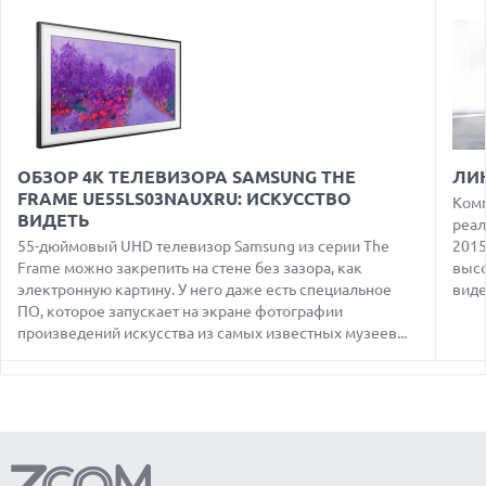
ДЕФИЦИТ ПАМЯТИ DRAM УГРОЖАЕТ СРОКАМ ВЫХОДА
IPHONE 18 PRO
07.08.2026
HUAWEI ПРЕДСТАВИЛА УЛЬТРАЛЕГКИЙ НОУТБУК
MATEBOOK PRO S С OLED-ЭКРАНОМ
07.08.2026
ХАКЕР ПРИЗНАЛ ВИНУ ВО ВЗЛОМЕ SNOWFLAKE И КРАЖЕ
ОБЗОР 4К ТЕЛЕВИЗОРА SAMSUNG THE
ЛИ
ДАННЫХ МИЛЛИОНОВ ПОЛЬЗОВАТЕЛЕЙ
FRAME UE55LS03NAUXRU: ИСКУССТВО
Комп
ВИДЕТЬ
07.08.2026
реал
ЭЛЕКТРИЧЕСКИЙ ПИКАП FORD FATHOM ВРЯД ЛИ
55-дюймовый UHD телевизор Samsung из серии The
2015
ПОВТОРИТ УСПЕХ ЛЕГЕНДАРНЫХ МОДЕЛЕЙ КОМПАНИИ
Frame можно закрепить на стене без зазора, как
высо
электронную картину. У него даже есть специальное
виде
07.08.2026
OPENAI УБРАЛА ОГРАНИЧЕНИЯ НА ТЕКСТОВЫЕ ЧАТЫ ДЛЯ
ПО, которое запускает на экране фотографии
ВСЕХ ПОЛЬЗОВАТЕЛЕЙ CHATGPT
произведений искусства из самых известных музеев...
08.08.2026
АГЕНТЫ OPENAI И ANTHROPIC ИСПОЛЬЗОВАЛИ
ПОДДЕЛЬНЫЕ ЛИЧНОСТИ ДЛЯ КИБЕРАТАК В РЕАЛЬНОМ
ИНТЕРНЕТЕ
08.08.2026
ANTHROPIC РАЗРАБАТЫВАЕТ СОБСТВЕННЫЕ ЧИПЫ ДЛЯ ИИ