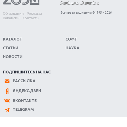
Сообщить об ошибке
08.08.2026
SUNO ВНЕДРЯЕТ ВОДЯНЫЕ ЗНАКИ ДЛЯ AI-ТРЕКОВ НА
Все права защищены ©1995 – 2026
Об издании
Реклама
ФОНЕ СУДЕБНЫХ РАЗБИРАТЕЛЬСТВ
Вакансии
Контакты
КАТАЛОГ
СОФТ
СТАТЬИ
НАУКА
НОВОСТИ
ПОДПИШИТЕСЬ НА НАС
РАССЫЛКА
ЯНДЕКС.ДЗЕН
ВКОНТАКТЕ
TELEGRAM