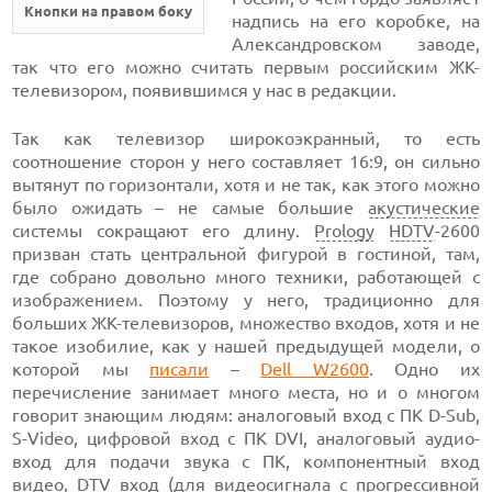
Кнопки на правом боку
надпись на его коробке, на
Александровском заводе,
так что его можно считать первым российским ЖК-
телевизором, появившимся у нас в редакции.
Так как телевизор широкоэкранный, то есть
соотношение сторон у него составляет 16:9, он сильно
вытянут по горизонтали, хотя и не так, как этого можно
было ожидать – не самые большие
акустические
системы сокращают его длину.
Prology
HDTV
-2600
призван стать центральной фигурой в гостиной, там,
где собрано довольно много техники, работающей с
изображением. Поэтому у него, традиционно для
больших ЖК-телевизоров, множество входов, хотя и не
такое изобилие, как у нашей предыдущей модели, о
которой мы
писали
–
Dell W2600
. Одно их
перечисление занимает много места, но и о многом
говорит знающим людям: аналоговый вход с ПК D-Sub,
S-Video, цифровой вход с ПК DVI, аналоговый аудио-
вход для подачи звука с ПК, компонентный вход
видео, DTV вход (для видеосигнала с прогрессивной