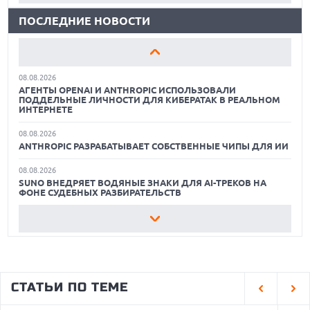
ПОВТОРИТ УСПЕХ ЛЕГЕНДАРНЫХ МОДЕЛЕЙ КОМПАНИИ
ПОСЛЕДНИЕ НОВОСТИ
ЛУЧШИЕ ВИДЕОРЕГИСТРАТОРЫ В 2026 ГОДУ
07.08.2026
OPENAI УБРАЛА ОГРАНИЧЕНИЯ НА ТЕКСТОВЫЕ ЧАТЫ ДЛЯ
КАК БЕЗОПАСНО КУПИТЬ Б/У СМАРТФОН
ВСЕХ ПОЛЬЗОВАТЕЛЕЙ CHATGPT
08.08.2026
ЛУЧШИЕ АВТОНОМНЫЕ ГАЗОНОКОСИЛКИ В 2026 ГОДУ
АГЕНТЫ OPENAI И ANTHROPIC ИСПОЛЬЗОВАЛИ
ПОДДЕЛЬНЫЕ ЛИЧНОСТИ ДЛЯ КИБЕРАТАК В РЕАЛЬНОМ
ЛУЧШИЕ ВИДЕОРЕГИСТРАТОРЫ В 2026 ГОДУ
ИНТЕРНЕТЕ
08.08.2026
КАК БЕЗОПАСНО КУПИТЬ Б/У СМАРТФОН
ANTHROPIC РАЗРАБАТЫВАЕТ СОБСТВЕННЫЕ ЧИПЫ ДЛЯ ИИ
08.08.2026
SUNO ВНЕДРЯЕТ ВОДЯНЫЕ ЗНАКИ ДЛЯ AI-ТРЕКОВ НА
ФОНЕ СУДЕБНЫХ РАЗБИРАТЕЛЬСТВ
08.08.2026
XIAOMI ПРЕДСТАВИЛА БЮДЖЕТНЫЙ REDMI 17 5G С
ГИГАНТСКОЙ БАТАРЕЕЙ
08.08.2026
GOOGLE MAPS ПРЕВРАЩАЕТСЯ В УМНОГО ПОМОЩНИКА С
СТАТЬИ ПО ТЕМЕ
ФУНКЦИЯМИ ЗАКАЗА И БРОНИРОВАНИЯ
08.08.2026