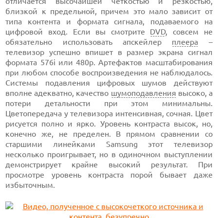
отличается высочайшей четкостью и резкостью,
близкой к предельной, причем это мало зависит от
типа контента и формата сигнала, подаваемого на
цифровой вход. Если вы смотрите
DVD
, совсем не
обязательно использовать апскейлер
плеера
–
телевизор успешно впишет в размер экрана сигнал
формата 576i или 480p. Артефактов масштабирования
при любом способе воспроизведения не наблюдалось.
Системы подавления цифровых шумов действуют
вполне адекватно, качество
шумоподавления
высоко, а
потери детальности при этом минимальны.
Цветопередача у телевизора интенсивная, сочная. Цвет
рисуется полно и ярко. Уровень контраста высок, но,
конечно же, не пределен. В прямом сравнении со
старшими линейками Samsung этот телевизор
несколько проигрывает, но в одиночном выступлении
демонстрирует крайне высокий результат. При
просмотре уровень контраста порой бывает даже
избыточным.