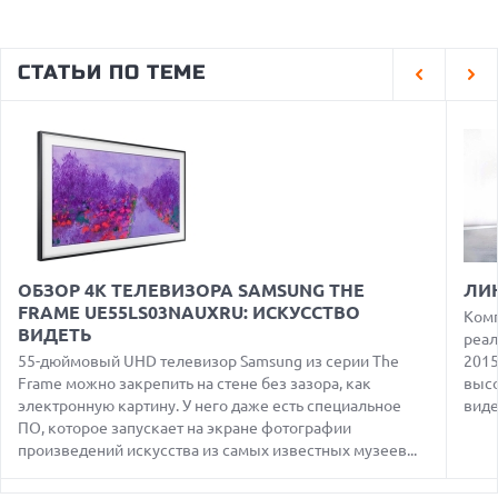
08.08.2026
GOOGLE MAPS ПРЕВРАЩАЕТСЯ В УМНОГО ПОМОЩНИКА С
СТАТЬИ ПО ТЕМЕ
ФУНКЦИЯМИ ЗАКАЗА И БРОНИРОВАНИЯ
08.08.2026
ДЕФИЦИТ ПАМЯТИ DRAM УГРОЖАЕТ СРОКАМ ВЫХОДА
IPHONE 18 PRO
07.08.2026
HUAWEI ПРЕДСТАВИЛА УЛЬТРАЛЕГКИЙ НОУТБУК
MATEBOOK PRO S С OLED-ЭКРАНОМ
07.08.2026
ХАКЕР ПРИЗНАЛ ВИНУ ВО ВЗЛОМЕ SNOWFLAKE И КРАЖЕ
ОБЗОР 4К ТЕЛЕВИЗОРА SAMSUNG THE
ЛИ
ДАННЫХ МИЛЛИОНОВ ПОЛЬЗОВАТЕЛЕЙ
FRAME UE55LS03NAUXRU: ИСКУССТВО
Комп
ВИДЕТЬ
07.08.2026
реал
ЭЛЕКТРИЧЕСКИЙ ПИКАП FORD FATHOM ВРЯД ЛИ
55-дюймовый UHD телевизор Samsung из серии The
2015
ПОВТОРИТ УСПЕХ ЛЕГЕНДАРНЫХ МОДЕЛЕЙ КОМПАНИИ
Frame можно закрепить на стене без зазора, как
высо
электронную картину. У него даже есть специальное
виде
07.08.2026
OPENAI УБРАЛА ОГРАНИЧЕНИЯ НА ТЕКСТОВЫЕ ЧАТЫ ДЛЯ
ПО, которое запускает на экране фотографии
ВСЕХ ПОЛЬЗОВАТЕЛЕЙ CHATGPT
произведений искусства из самых известных музеев...
08.08.2026