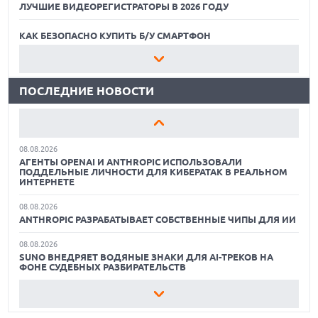
ЛУЧШИЕ ВИДЕОРЕГИСТРАТОРЫ В 2026 ГОДУ
07.08.2026
ХАКЕР ПРИЗНАЛ ВИНУ ВО ВЗЛОМЕ SNOWFLAKE И КРАЖЕ
ДАННЫХ МИЛЛИОНОВ ПОЛЬЗОВАТЕЛЕЙ
КАК БЕЗОПАСНО КУПИТЬ Б/У СМАРТФОН
07.08.2026
ЛУЧШИЕ АВТОНОМНЫЕ ГАЗОНОКОСИЛКИ В 2026 ГОДУ
ЭЛЕКТРИЧЕСКИЙ ПИКАП FORD FATHOM ВРЯД ЛИ
ПОВТОРИТ УСПЕХ ЛЕГЕНДАРНЫХ МОДЕЛЕЙ КОМПАНИИ
ПОСЛЕДНИЕ НОВОСТИ
ЛУЧШИЕ ВИДЕОРЕГИСТРАТОРЫ В 2026 ГОДУ
07.08.2026
OPENAI УБРАЛА ОГРАНИЧЕНИЯ НА ТЕКСТОВЫЕ ЧАТЫ ДЛЯ
КАК БЕЗОПАСНО КУПИТЬ Б/У СМАРТФОН
ВСЕХ ПОЛЬЗОВАТЕЛЕЙ CHATGPT
08.08.2026
ЛУЧШИЕ АВТОНОМНЫЕ ГАЗОНОКОСИЛКИ В 2026 ГОДУ
АГЕНТЫ OPENAI И ANTHROPIC ИСПОЛЬЗОВАЛИ
ПОДДЕЛЬНЫЕ ЛИЧНОСТИ ДЛЯ КИБЕРАТАК В РЕАЛЬНОМ
ЛУЧШИЕ ВИДЕОРЕГИСТРАТОРЫ В 2026 ГОДУ
ИНТЕРНЕТЕ
08.08.2026
КАК БЕЗОПАСНО КУПИТЬ Б/У СМАРТФОН
ANTHROPIC РАЗРАБАТЫВАЕТ СОБСТВЕННЫЕ ЧИПЫ ДЛЯ ИИ
08.08.2026
SUNO ВНЕДРЯЕТ ВОДЯНЫЕ ЗНАКИ ДЛЯ AI-ТРЕКОВ НА
ФОНЕ СУДЕБНЫХ РАЗБИРАТЕЛЬСТВ
08.08.2026
XIAOMI ПРЕДСТАВИЛА БЮДЖЕТНЫЙ REDMI 17 5G С
ГИГАНТСКОЙ БАТАРЕЕЙ