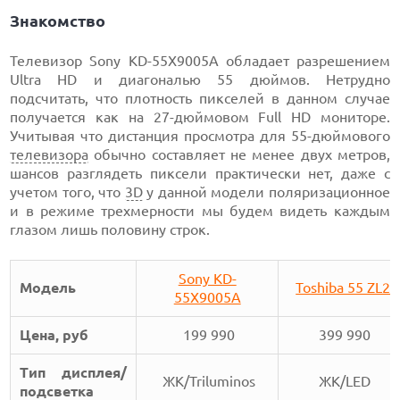
Знакомство
Телевизор Sony KD-55X9005A обладает разрешением
Ultra HD и диагональю 55 дюймов. Нетрудно
подсчитать, что плотность пикселей в данном случае
получается как на 27-дюймовом Full HD мониторе.
Учитывая что дистанция просмотра для 55-дюймового
телевизора
обычно составляет не менее двух метров,
шансов разглядеть пиксели практически нет, даже с
учетом того, что
3D
у данной модели поляризационное
и в режиме трехмерности мы будем видеть каждым
глазом лишь половину строк.
Sony KD-
Модель
Toshiba 55 ZL2
55X9005A
Цена, руб
199 990
399 990
Тип дисплея/
ЖК/Triluminos
ЖК/LED
подсветка