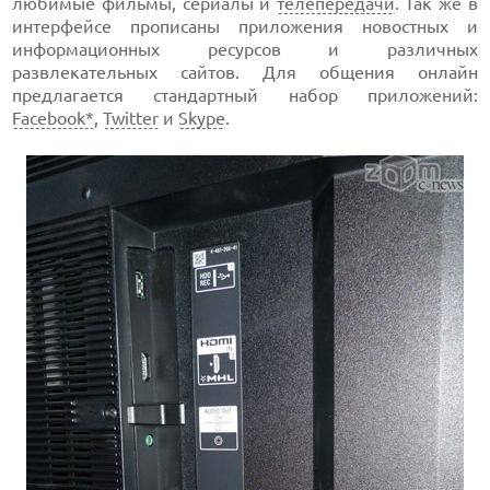
любимые фильмы, сериалы и
телепередачи
. Так же в
интерфейсе прописаны приложения новостных и
информационных ресурсов и различных
развлекательных сайтов. Для общения онлайн
предлагается стандартный набор приложений:
Facebook*
,
Twitter
и
Skype
.