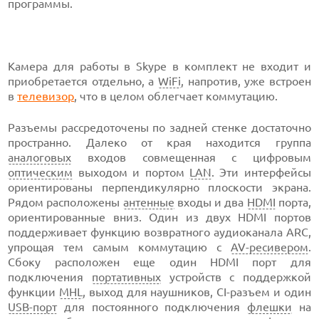
программы.
Камера для работы в Skype в комплект не входит и
приобретается отдельно, а
WiFi
, напротив, уже встроен
в
телевизор
, что в целом облегчает коммутацию.
Разъемы рассредоточены по задней стенке достаточно
пространно. Далеко от края находится группа
аналоговых
входов совмещенная с цифровым
оптическим
выходом и портом
LAN
. Эти интерфейсы
ориентированы перпендикулярно плоскости экрана.
Рядом расположены
антенные
входы и два
HDMI
порта,
ориентированные вниз. Один из двух HDMI портов
поддерживает функцию возвратного аудиоканала ARC,
упрощая тем самым коммутацию с
AV-ресивером
.
Сбоку расположен еще один HDMI порт для
подключения
портативных
устройств с поддержкой
функции
MHL
, выход для наушников, CI-разъем и один
USB-порт
для постоянного подключения
флешки
на