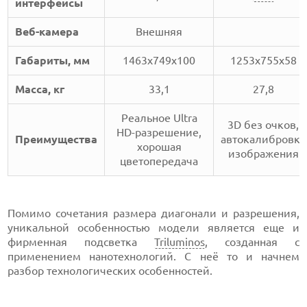
интерфейсы
Веб-камера
Внешняя
Габариты, мм
1463х749х100
1253х755х58
Масса, кг
33,1
27,8
Реальное Ultra
3D без очков,
HD-разрешение,
Преимущества
автокалибровка
хорошая
изображения
цветопередача
Помимо сочетания размера диагонали и разрешения,
уникальной особенностью модели является еще и
фирменная подсветка
Triluminos
, созданная с
применением нанотехнологий. С неё то и начнем
разбор технологических особенностей.