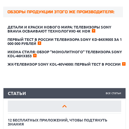
ОБЗОРЫ ПРОДУКЦИИ ЭТОГО ЖЕ ПРОИЗВОДИТЕЛЯ:
ДЕТАЛИ И КРАСКИ НОВОГО МИРА: ТЕЛЕВИЗОРЫ SONY
BRAVIA ОСВАИВАЮТ ТЕХНОЛОГИЮ 4K HDR
ПЕРВЫЙ ТЕСТ В РОССИИ ТЕЛЕВИЗОРА SONY KD-84X9005 ЗА 1
12 БЕСПЛАТНЫХ ПРИЛОЖЕНИЙ, ЧТОБЫ ПОДТЯНУТЬ
000 000 РУБЛЕЙ
ЗНАНИЯ
ИКОНА СТИЛЯ: ОБЗОР "МОНОЛИТНОГО" ТЕЛЕВИЗОРА SONY
KDL-46HX853
ЛУЧШИЕ АВТОНОМНЫЕ ГАЗОНОКОСИЛКИ В 2026 ГОДУ
ЖК-ТЕЛЕВИЗОР SONY KDL-40V4000: ПЕРВЫЙ ТЕСТ В РОССИИ
ЛУЧШИЕ ВИДЕОРЕГИСТРАТОРЫ В 2026 ГОДУ
12 БЕСПЛАТНЫХ ПРИЛОЖЕНИЙ, ЧТОБЫ ПОДТЯНУТЬ
ЗНАНИЯ
СТАТЬИ
все статьи
ЛУЧШИЕ АВТОНОМНЫЕ ГАЗОНОКОСИЛКИ В 2026 ГОДУ
ЛУЧШИЕ ВИДЕОРЕГИСТРАТОРЫ В 2026 ГОДУ
12 БЕСПЛАТНЫХ ПРИЛОЖЕНИЙ, ЧТОБЫ ПОДТЯНУТЬ
ЗНАНИЯ