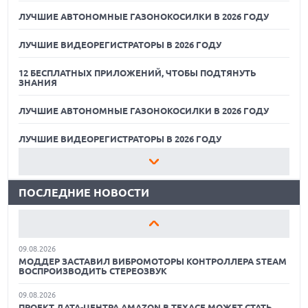
ЛУЧШИЕ АВТОНОМНЫЕ ГАЗОНОКОСИЛКИ В 2026 ГОДУ
ЛУЧШИЕ ВИДЕОРЕГИСТРАТОРЫ В 2026 ГОДУ
12 БЕСПЛАТНЫХ ПРИЛОЖЕНИЙ, ЧТОБЫ ПОДТЯНУТЬ
ЗНАНИЯ
ЛУЧШИЕ АВТОНОМНЫЕ ГАЗОНОКОСИЛКИ В 2026 ГОДУ
09.08.2026
ГИБРИДНЫЙ ПЛАНШЕТ TCL NOTE A1 NXTPAPER ДЛЯ
ЗАМЕТОК И МЕДИА
ЛУЧШИЕ ВИДЕОРЕГИСТРАТОРЫ В 2026 ГОДУ
09.08.2026
12 БЕСПЛАТНЫХ ПРИЛОЖЕНИЙ, ЧТОБЫ ПОДТЯНУТЬ
НОВЫЕ СМАРТФОНЫ NOTHING A006 И A010 НАЙДЕНЫ В
ЗНАНИЯ
БАЗЕ IMEI
ПОСЛЕДНИЕ НОВОСТИ
09.08.2026
ЛУЧШИЕ АВТОНОМНЫЕ ГАЗОНОКОСИЛКИ В 2026 ГОДУ
ЛУЧШИЕ СПОРТИВНЫЕ НАУШНИКИ И ВКЛАДЫШИ ДЛЯ
ТРЕНИРОВОК В 2026 Г.
ЛУЧШИЕ ВИДЕОРЕГИСТРАТОРЫ В 2026 ГОДУ
09.08.2026
12 БЕСПЛАТНЫХ ПРИЛОЖЕНИЙ, ЧТОБЫ ПОДТЯНУТЬ
МОДДЕР ЗАСТАВИЛ ВИБРОМОТОРЫ КОНТРОЛЛЕРА STEAM
ЗНАНИЯ
ВОСПРОИЗВОДИТЬ СТЕРЕОЗВУК
09.08.2026
ЛУЧШИЕ АВТОНОМНЫЕ ГАЗОНОКОСИЛКИ В 2026 ГОДУ
ПРОЕКТ ДАТА-ЦЕНТРА AMAZON В ТЕХАСЕ МОЖЕТ СТАТЬ