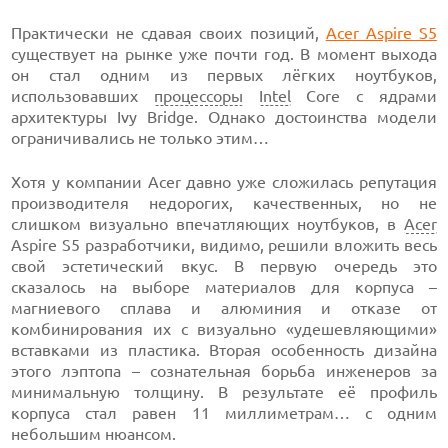
Практически не сдавая своих позиций,
Acer Aspire S5
существует на рынке уже почти год. В момент выхода
он стал одним из первых лёгких ноутбуков,
использовавших
процессоры
Intel
Core с ядрами
архитектуры Ivy Bridge. Однако достоинства модели
ограничивались не только этим…
Хотя у компании Acer давно уже сложилась репутация
производителя недорогих, качественных, но не
слишком визуально впечатляющих ноутбуков, в
Acer
Aspire S5 разработчики, видимо, решили вложить весь
свой эстетический вкус. В первую очередь это
сказалось на выборе материалов для корпуса –
магниевого сплава и алюминия и отказе от
комбинирования их с визуально «удешевляющими»
вставками из пластика. Вторая особенность дизайна
этого лэптопа – сознательная борьба инженеров за
минимальную толщину. В результате её профиль
корпуса стал равен 11 миллиметрам… с одним
небольшим нюансом.