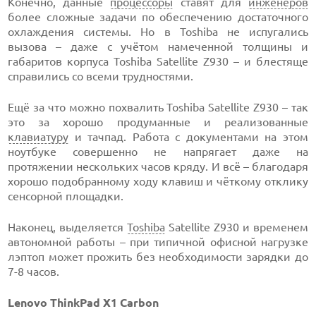
Конечно, данные
процессоры
ставят для
инженеров
более сложные задачи по обеспечению достаточного
охлаждения системы. Но в Toshiba не испугались
вызова – даже с учётом намеченной толщины и
габаритов корпуса Toshiba Satellite Z930 – и блестяще
справились со всеми трудностями.
Ещё за что можно похвалить Toshiba Satellite Z930 – так
это за хорошо продуманные и реализованные
клавиатуру
и тачпад. Работа с документами на этом
ноутбуке совершенно не напрягает даже на
протяжении нескольких часов кряду. И всё – благодаря
хорошо подобранному ходу клавиш и чёткому отклику
сенсорной площадки.
Наконец, выделяется
Toshiba
Satellite Z930 и временем
автономной работы – при типичной офисной нагрузке
лэптоп может прожить без необходимости зарядки до
7-8 часов.
Lenovo ThinkPad X1 Carbon