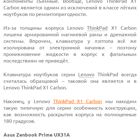
компоненты съёмные. Вообще, Lenovo ThinkPad X1
Carbon является одним из исключений в классе лёгких
ноутбуков по ремонтопригодности.
Из-за толщины корпуса Lenovo
ThinkPad
X1 Carbon
лишена армированной магниевой рамы и дренажной
системы. Впрочем, клавиатура у лэптопа всё же
изолирована от электронной начинки – поэтому
проникновение жидкости в корпус к фатальным
последствиям не приведёт.
Клавиатура ноутбуков серии
Lenovo
ThinkPad всегда
считалась образцовой – таковой она является и в
Lenovo ThinkPad X1 Carbon.
Наконец, у Lenovo
ThinkPad X1 Carbon
мы находим
такую типичную для серии особенность конструкции,
как возможность раскрытия корпуса на полноценные
180 градусов.
Asus Zenbook Prime UX31A