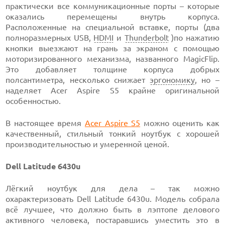
практически все коммуникационные порты – которые
оказались перемещены внутрь корпуса.
Расположенные на специальной вставке, порты (два
полноразмерных USB,
HDMI
и
Thunderbolt
)по нажатию
кнопки выезжают на грань за экраном с помощью
моторизированного механизма, названного MagicFlip.
Это добавляет толщине корпуса добрых
полсантиметра, несколько снижает
эргономику
, но –
наделяет Acer Aspire S5 крайне оригинальной
особенностью.
В настоящее время
Acer Aspire S5
можно оценить как
качественный, стильный тонкий ноутбук с хорошей
производительностью и умеренной ценой.
Dell Latitude 6430u
Лёгкий ноутбук для дела – так можно
охарактеризовать Dell Latitude 6430u. Модель собрала
всё лучшее, что должно быть в лэптопе делового
активного человека, постаравшись уместить это в