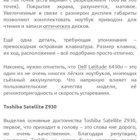
точек). Покрытие экрана, разумеется, матовое.
Увеличенные в связи с размером дисплея габариты
позволяют комплектовать ноутбук приводом для
чтения и записи
оптических
дисков.
Ещё одна деталь, требующая упоминания –
превосходная островная клавиатура. Размер клавиш,
их ход, расположение – всё подобрано просто отлично.
Наконец, нужно отметить, что
Dell
Latitude
6430u – это
один из не очень многих лёгких ноутбуков, имеющих
съёмный аккумулятор. Что напрямую влияет на
пользовательские качества модели, её
ремонтопригодность и скорость устаревания.
Toshiba Satellite Z930
Выделяя основные достоинства Toshiba Satellite Z930,
первое, что приходит в голову – это слова «не дорого,
но очень качественно». Благодаря репутации,
компании Toshiba не нужно было удивлять рынок