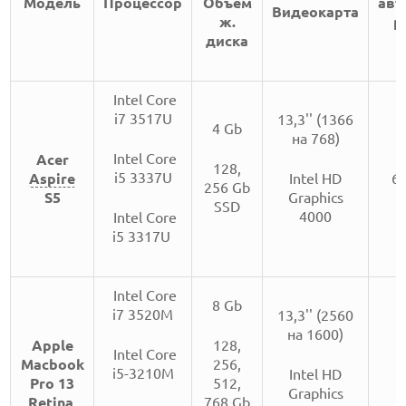
Модель
Процессор
Объём
авт
Видеокарта
ж.
р
диска
Intel Core
i7 3517U
13,3'' (1366
4 Gb
на 768)
Intel Core
Acer
128,
i5 3337U
Aspire
Intel HD
6,
256 Gb
S5
Graphics
SSD
4000
Intel Core
i5 3317U
Intel Core
8 Gb
i7 3520M
13,3'' (2560
на 1600)
Apple
128,
Intel Core
Macbook
256,
i5-3210M
Intel HD
8
Pro 13
512,
Graphics
Retina
768 Gb