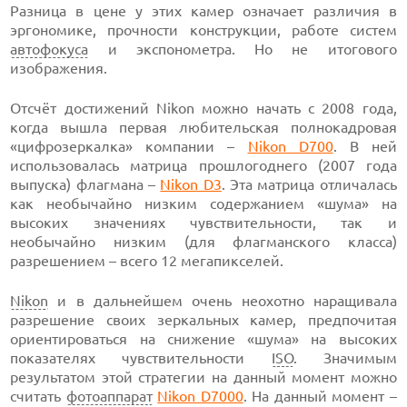
Разница в цене у этих камер означает различия в
эргономике, прочности конструкции, работе систем
автофокуса
и экспонометра. Но не итогового
изображения.
Отсчёт достижений Nikon можно начать с 2008 года,
когда вышла первая любительская полнокадровая
«цифрозеркалка» компании –
Nikon D700
. В ней
использовалась матрица прошлогоднего (2007 года
выпуска) флагмана –
Nikon D3
. Эта матрица отличалась
как необычайно низким содержанием «шума» на
высоких значениях чувствительности, так и
необычайно низким (для флагманского класса)
разрешением – всего 12 мегапикселей.
Nikon
и в дальнейшем очень неохотно наращивала
разрешение своих зеркальных камер, предпочитая
ориентироваться на снижение «шума» на высоких
показателях чувствительности
ISO
. Значимым
результатом этой стратегии на данный момент можно
считать
фотоаппарат
Nikon D7000
. На данный момент –