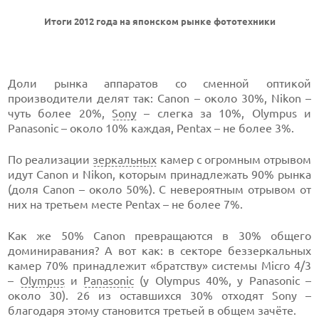
Итоги 2012 года на японском рынке фототехники
Доли рынка аппаратов со сменной оптикой
производители делят так: Canon – около 30%, Nikon –
чуть более 20%,
Sony
– слегка за 10%, Olympus и
Panasonic – около 10% каждая, Pentax – не более 3%.
По реализации
зеркальных
камер с огромным отрывом
идут Canon и Nikon, которым принадлежать 90% рынка
(доля Canon – около 50%). С невероятным отрывом от
них на третьем месте Pentax – не более 7%.
Как же 50% Canon превращаются в 30% общего
доминиравания? А вот как: в секторе беззеркальных
камер 70% принадлежит «братству» системы Micro 4/3
–
Olympus
и
Panasonic
(у Olympus 40%, у Panasonic –
около 30). 26 из оставшихся 30% отходят Sony –
благодаря этому становится третьей в общем зачёте.