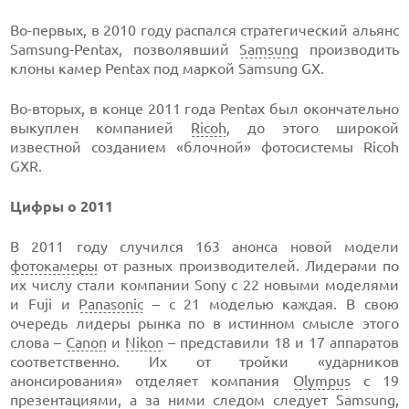
Во-первых, в 2010 году распался стратегический альянс
Samsung-Pentax, позволявший
Samsung
производить
клоны камер Pentax под маркой Samsung GX.
Во-вторых, в конце 2011 года Pentax был окончательно
выкуплен компанией
Ricoh
, до этого широкой
известной созданием «блочной» фотосистемы Ricoh
GXR.
Цифры о 2011
В 2011 году случился 163 анонса новой модели
фотокамеры
от разных производителей. Лидерами по
их числу стали компании Sony с 22 новыми моделями
и Fuji и
Panasonic
– с 21 моделью каждая. В свою
очередь лидеры рынка по в истинном смысле этого
слова –
Canon
и
Nikon
– представили 18 и 17 аппаратов
соответственно. Их от тройки «ударников
анонсирования» отделяет компания
Olympus
с 19
презентациями, а за ними следом следует Samsung,