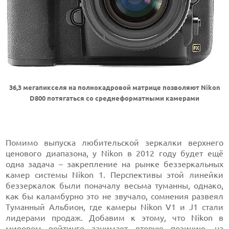
36,3 мегапикселя на полнокадровой матрице позволяют Nikon
D800 потягаться со среднеформатными камерами
Помимо выпуска любительской зеркалки верхнего
ценового диапазона, у Nikon в 2012 году будет ещё
одна задача – закрепление на рынке беззеркальных
камер системы Nikon 1. Перспективы этой линейки
беззеркалок были поначалу весьма туманны, однако,
как бы каламбурно это не звучало, сомнения развеял
Туманный Альбион, где камеры Nikon V1 и J1 стали
лидерами продаж. Добавим к этому, что Nikon в
мировом рейтинге занимает вторую позицию, на