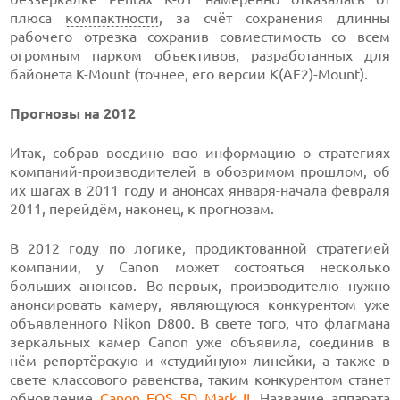
плюса
компактности
, за счёт сохранения длинны
рабочего отрезка сохранив совместимость со всем
огромным парком объективов, разработанных для
байонета K-Mount (точнее, его версии K(AF2)-Mount).
Прогнозы на 2012
Итак, собрав воедино всю информацию о стратегиях
компаний-производителей в обозримом прошлом, об
их шагах в 2011 году и анонсах января-начала февраля
2011, перейдём, наконец, к прогнозам.
В 2012 году по логике, продиктованной стратегией
компании, у Canon может состояться несколько
больших анонсов. Во-первых, производителю нужно
анонсировать камеру, являющуюся конкурентом уже
объявленного Nikon D800. В свете того, что флагмана
зеркальных камер Canon уже объявила, соединив в
нём репортёрскую и «студийную» линейки, а также в
свете классового равенства, таким конкурентом станет
обновление
Canon EOS 5D Mark II
. Название аппарата