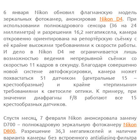
6 января Nikon обновил флагманскую модель
зеркальных фотокамер, анонсировав
Nikon D4
. При
использовании полнокадрового сенсора (36 на 24
миллиметра) и разрешения 16,2 мегапиксела, камера
откровенно ориентирована на репортёрскую съёмку с
её крайне высокими требованиями к скорости работы.
И дело в Nikon D4 не ограничивается лишь
возможностью ведения непрерывной съёмки со
скоростью 11 кадров в секунду. Благодаря совершенно
новой системе автофокусировки, камера может
похвастаться 51 датчиком (центральные 15 –
крестообразные) и крайне «терпимыми»
требованиями к светосиле оптики. К примеру, при
значении диафрагмы F/8 работают все 15
крестообразных датчиков.
Спустя месяц, 7 февраля Nikon анонсировала замену
D700 – полнокадровую зеркальную фотокамеру
Nikon
D800
. Разрешение 36,3 мегапикселей и наличие
варианта камеры без встроенного antialiasing-фильтра