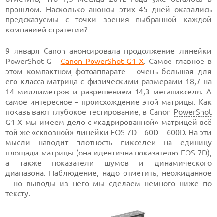
прошлом. Насколько анонсы этих 45 дней оказались
предсказуемы с точки зрения выбранной каждой
компанией стратегии?
9 января Canon анонсировала продолжение линейки
PowerShot G -
Canon PowerShot G1 X
. Самое главное в
этом
компактном
фотоаппарате – очень большая для
его класса матрица с физическими размерами 18,7 на
14 миллиметров и разрешением 14,3 мегапикселя. А
самое интересное – происхождение этой матрицы. Как
показывают глубокое тестирование, в Canon
PowerShot
G1 X мы имеем дело с «кадрированной» матрицей всё
той же «сквозной» линейки EOS 7D – 60D – 600D. На эти
мысли наводит плотность пикселей на единицу
площади матрицы (она идентична показателю EOS 7D),
а также показатели шумов и динамического
диапазона. Наблюдение, надо отметить, неожиданное
– но выводы из него мы сделаем немного ниже по
тексту.