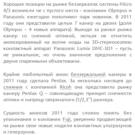
Хорошие позиции на рынке беззеркалок системы Micro
4/3 возникли не с пустого места – компании Olympus и
Panasonic ежегодно пополняют парк новинок. В 2011
году они представили целых 7 камер на двоих (доля
Olympus – 4 новых аппарата). Выходя за рамки рынка
камер со сменной оптикой, нельзя не отметить
анонсированный на волне моды на 3D-стереоскопию
компактный аппарат Panasonic Lumix DMC-3D1 – пусть
не уникальное, но очень значимое предложение с
двумя спаренными объективами.
Крайне любопытный анонс
беззеркальной
камеры в
2011 году сделала Pentax. За несколько месяцев до
слияния
с компанией
Ricoh
она представила рынку
камеру Pentax Q – совмещающую принцип сменности
оптики и матрицу сверхмалого (1/2,3’’) размера.
Сущность анонсов 2011 года сложно понять без
упоминания о компании
Fuji
, уверенно продвигающей
на рынке свои новые модели компактных ультразумов
и геперзумов.