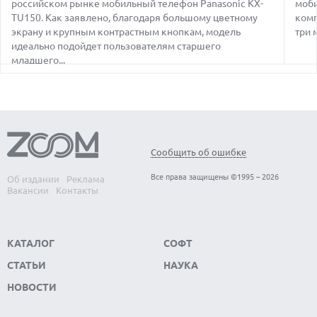
российском рынке мобильный телефон Panasonic KX-
моби
TU150. Как заявлено, благодаря большому цветному
комп
07.08.2026
GOOGLE ПЕРЕИМЕНОВЫВАЕТ ФУНКЦИЮ ПОДСВЕТКИ
экрану и крупным контрастным кнопкам, модель
три 
КАМЕРЫ В СМАРТФОНАХ PIXEL 11 PRO
идеально подойдет пользователям старшего
младшего...
07.08.2026
HUAWEI ПРЕДСТАВИЛА УЛЬТРАЛЕГКИЙ НОУТБУК
MATEBOOK PRO S С OLED-ЭКРАНОМ
07.08.2026
ХАКЕР ПРИЗНАЛ ВИНУ ВО ВЗЛОМЕ SNOWFLAKE И КРАЖЕ
ДАННЫХ МИЛЛИОНОВ ПОЛЬЗОВАТЕЛЕЙ
Сообщить об ошибке
07.08.2026
ЭЛЕКТРИЧЕСКИЙ ПИКАП FORD FATHOM ВРЯД ЛИ
Все права защищены ©1995 – 2026
Об издании
Реклама
ПОВТОРИТ УСПЕХ ЛЕГЕНДАРНЫХ МОДЕЛЕЙ КОМПАНИИ
Вакансии
Контакты
КАТАЛОГ
СОФТ
СТАТЬИ
НАУКА
НОВОСТИ