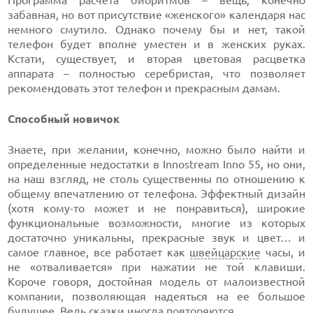
Программа расчета биоритмов – вещь, конечно
забавная, но вот присутствие «женского» календаря нас
немного смутило. Однако почему бы и нет, такой
телефон будет вполне уместен и в женских руках.
Кстати, существует, и вторая цветовая расцветка
аппарата – полностью серебристая, что позволяет
рекомендовать этот телефон и прекрасным дамам.
Способный новичок
Знаете, при желании, конечно, можно было найти и
определенные недостатки в Innostream Inno 55, но они,
на наш взгляд, не столь существенны по отношению к
общему впечатлению от телефона. Эффектный дизайн
(хотя кому-то может и не понравиться), широкие
функциональные возможности, многие из которых
достаточно уникальны, прекрасные звук и цвет… и
самое главное, все работает как
швейцарские
часы, и
не «отваливается» при нажатии не той клавиши.
Короче говоря, достойная модель от малоизвестной
компании, позволяющая надеяться на ее большое
будущее. Ведь сказки иногда повторяются.