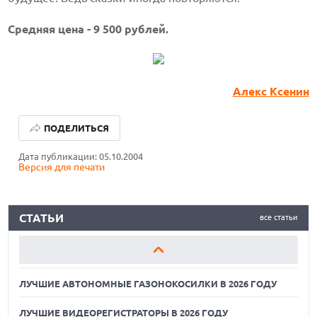
Cредняя цена - 9 500 рублей.
Алекс Ксенин
ЛУЧШИЕ АВТОНОМНЫЕ ГАЗОНОКОСИЛКИ В 2026 ГОДУ
ПОДЕЛИТЬСЯ
ЛУЧШИЕ ВИДЕОРЕГИСТРАТОРЫ В 2026 ГОДУ
Дата публикации: 05.10.2004
Версия для печати
КАК БЕЗОПАСНО КУПИТЬ Б/У СМАРТФОН
ЛУЧШИЕ АВТОНОМНЫЕ ГАЗОНОКОСИЛКИ В 2026 ГОДУ
СТАТЬИ
все статьи
ЛУЧШИЕ ВИДЕОРЕГИСТРАТОРЫ В 2026 ГОДУ
КАК БЕЗОПАСНО КУПИТЬ Б/У СМАРТФОН
ЛУЧШИЕ АВТОНОМНЫЕ ГАЗОНОКОСИЛКИ В 2026 ГОДУ
ЛУЧШИЕ ВИДЕОРЕГИСТРАТОРЫ В 2026 ГОДУ