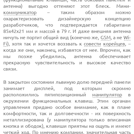
антенна) выгодно оттеняют этот блеск. Мини-
коммуникатор
– таким образом можно
охарактеризовать дизайнерскую концепцию
разработчиков, что подтверждается габаритами
85х42х21 мм и массой в 79 г. И даже внешняя антенна
ничуть не портит общий вид (конечно же,
GSM
, а не
Wi-
Fi
), хотя так и хочется воззвать к
совести
корейцев
, –
когда же они, наконец, избавятся от нее. Впрочем, как
мы позже убедились, антенна обеспечивает
прекрасную чувствительность и высокое качество
связи.
В закрытом состоянии львиную долю передней панели
занимает дисплей, под которым скромно
расположились пятипозиционный
манипулятор
в
окружении функциональных клавиш. Этим органам
управления придано особое внимание, как в плане
комфортности, так и долговечности - их поверхность
металлизирована (у манипулятора только вписанная
кнопка и ободок), клавиши приятны на ощупь и имеют
четкий ход. По мнению компании, значительная часть