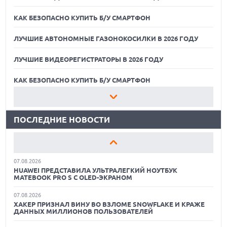
КАК БЕЗОПАСНО КУПИТЬ Б/У СМАРТФОН
ЛУЧШИЕ АВТОНОМНЫЕ ГАЗОНОКОСИЛКИ В 2026 ГОДУ
ЛУЧШИЕ ВИДЕОРЕГИСТРАТОРЫ В 2026 ГОДУ
07.08.2026
XENIUM ВЫПУСТИЛА КНОПОЧНЫЕ СМАРТФОНЫ С
ПОДДЕРЖКОЙ СЕТЕЙ 4G И ТЕХНОЛОГИЕЙ VOLTE
КАК БЕЗОПАСНО КУПИТЬ Б/У СМАРТФОН
07.08.2026
ЛУЧШИЕ АВТОНОМНЫЕ ГАЗОНОКОСИЛКИ В 2026 ГОДУ
ПРЕДСТАВЛЕНЫ НАУШНИКИ JBL С СЕНСОРНЫМ ЭКРАНОМ
НА КЕЙСЕ ДЛЯ УПРАВЛЕНИЯ МУЗЫКОЙ
ПОСЛЕДНИЕ НОВОСТИ
ЛУЧШИЕ ВИДЕОРЕГИСТРАТОРЫ В 2026 ГОДУ
07.08.2026
GOOGLE ПЕРЕИМЕНОВЫВАЕТ ФУНКЦИЮ ПОДСВЕТКИ
КАК БЕЗОПАСНО КУПИТЬ Б/У СМАРТФОН
КАМЕРЫ В СМАРТФОНАХ PIXEL 11 PRO
07.08.2026
ЛУЧШИЕ АВТОНОМНЫЕ ГАЗОНОКОСИЛКИ В 2026 ГОДУ
HUAWEI ПРЕДСТАВИЛА УЛЬТРАЛЕГКИЙ НОУТБУК
MATEBOOK PRO S С OLED-ЭКРАНОМ
ЛУЧШИЕ ВИДЕОРЕГИСТРАТОРЫ В 2026 ГОДУ
07.08.2026
ХАКЕР ПРИЗНАЛ ВИНУ ВО ВЗЛОМЕ SNOWFLAKE И КРАЖЕ
КАК БЕЗОПАСНО КУПИТЬ Б/У СМАРТФОН
ДАННЫХ МИЛЛИОНОВ ПОЛЬЗОВАТЕЛЕЙ