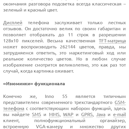
окончания разговора подсветка всегда классическая –
зеленый и красный цвет.
Дисплей
телефона заслуживает только лестных
отзывов. Он достаточно велик по своим габаритам и
позволяет отображать до 11 строк в разрешении
128х10 пикселей. Весьма качественная
TFT-матрица
может воспроизводить 262144 цветов, правда, мы
затрудняемся ответить, это маркетинговый ход или
реальное количество цветов. Но в любом случае
изображение смотрится великолепно, это как раз тот
случай, когда картинка оживает.
«Изюминки» функционала
Конечно же, Inno 55 является типичным
представителем современного трехстандартного
GSM-
телефона
с соответствующим набором функций, здесь
вы найдете
SMS
и
MMS
,
WAP
и
GPRS
,
Java
и
e-mail
клиент, полнофункциональный органайзер,
встроенную
VGA-камеру
и множество других