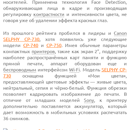
носителей. Применена технология Face Detection,
обнаруживающая лица в кадре и производящая
регулировку
контрастности
и интенсивности цвета, не
говоря уже об удалении эффекта красных глаз.
Из прошлого рейтинга пробился в лидеры и
Canon
SELPHY CP-730
, хотя появились уже следующие
модели
CP-740
и
CP-750
. Имея обычные параметры
компактных
принтеров
, такие как экран 2”, поддержку
наиболее распространённых карт памяти и функцию
прямой печати, аппарат оборудован еще и
беспроводным
интерфейсом
Wi-Fi
. Модель
SELPHY CP-
730
оснащена функцией «Мои цвета»,
предоставляющей цветовые эффекты — живые цвета,
нейтральный, сепия и чёрно-белый. Функция обрезки
позволяет кадрировать изображение до печати. В
отличие от младших моделей
Sony
, к принтеру
дополнительно поставляется аккумулятор, который
дает возможность в мобильных условиях распечатать
36 снимков.