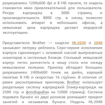
разрешением 1200х600 dpi и 8 МБ памяти, то модель
становится явно привлекательной для пользователя.
Ресурс картриджа в 3000 страниц и
производительность 8000 стр. в месяц позволят
использовать аппарат в небольших офисах, а
невысокая цена картриджа делают недорогой
эксплуатацию.
Представители Brother — модели
HL-2030
и
2040
замыкают пятерку рейтинга. Серо-черное исполнение
корпуса гармонирует с основной массой выпускаемых
мониторов и системных блоков. Стильный невысокий
корпус легко разместить в нишу стола или между
невысокими полками. Принтер обладает большим
разрешением 2400х600 точек на дюйм, хорошей
памятью 8 МБ и скоростью 16 стр/мин. В отличие от
ранее рассмотренных принтеров,
Brother
использует
раздельную систему картриджей (тонер-картридж на
2500 стр. и
фотобарабан
на 12000 страниц). Система
подхвата бумаги из двух роликов уменьшает процент
замятий и незахватов бумаги. Модель HL-2040