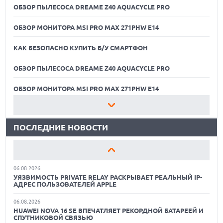
ОБЗОР ПЫЛЕСОСА DREAME Z40 AQUACYCLE PRO
ОБЗОР МОНИТОРА MSI PRO MAX 271PHW E14
КАК БЕЗОПАСНО КУПИТЬ Б/У СМАРТФОН
ОБЗОР ПЫЛЕСОСА DREAME Z40 AQUACYCLE PRO
06.08.2026
MOOVE ПРИВЛЕКЛА $250 МЛН ЧТОБЫ СТАТЬ КЛЮЧЕВЫМ
ОПЕРАТОРОМ ИНДУСТРИИ РОБОТАКСИ
ОБЗОР МОНИТОРА MSI PRO MAX 271PHW E14
06.08.2026
КАК БЕЗОПАСНО КУПИТЬ Б/У СМАРТФОН
HUAWEI ПРЕДСТАВИЛА ПЛАНШЕТ MATEPAD PRO 2026
ТОЛЩИНОЙ 4,7 ММ И 12" OLED МАТРИЦЕЙ
ПОСЛЕДНИЕ НОВОСТИ
ОБЗОР ПЫЛЕСОСА DREAME Z40 AQUACYCLE PRO
06.08.2026
TROUVER ПРЕДСТАВИЛ НОВЫЕ ТЕХНОЛОГИИ ВЛАЖНОЙ
ОБЗОР МОНИТОРА MSI PRO MAX 271PHW E14
УБОРКИ И ЛИНЕЙКУ ТЕХНИКИ 2026 ГОДА
06.08.2026
КАК БЕЗОПАСНО КУПИТЬ Б/У СМАРТФОН
УЯЗВИМОСТЬ PRIVATE RELAY РАСКРЫВАЕТ РЕАЛЬНЫЙ IP-
АДРЕС ПОЛЬЗОВАТЕЛЕЙ APPLE
ОБЗОР ПЫЛЕСОСА DREAME Z40 AQUACYCLE PRO
06.08.2026
HUAWEI NOVA 16 SE ВПЕЧАТЛЯЕТ РЕКОРДНОЙ БАТАРЕЕЙ И
ОБЗОР МОНИТОРА MSI PRO MAX 271PHW E14
СПУТНИКОВОЙ СВЯЗЬЮ