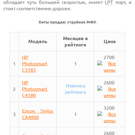
обладает чуть большей скоростью, имеет
LPT
порт, и
стоит соответственно дороже.
Хиты продаж: струйное МФУ.
Месяцев в
Модель
Цена
рейтинге
HP
2700
1
Photosmart
1
C3183
HP
2600
Новинка
2
Photosmart
рейтинга
C4180
3200
Epson Stylus
3
1
CX4900
2600