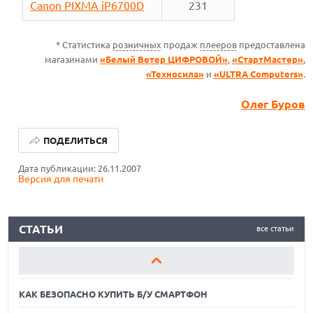
Canon PIXMA iP6700D
231
* Статистика
розничных
продаж
плееров
предоставлена
магазинами
«Белый Ветер ЦИФРОВОЙ»
,
«СтартМастер»
,
«Техносила»
и
«ULTRA Computers»
.
Олег Буров
КАК БЕЗОПАСНО КУПИТЬ Б/У СМАРТФОН
ПОДЕЛИТЬСЯ
ОБЗОР ПЫЛЕСОСА DREAME Z40 AQUACYCLE PRO
Дата публикации: 26.11.2007
Версия для печати
ОБЗОР МОНИТОРА MSI PRO MAX 271PHW E14
КАК БЕЗОПАСНО КУПИТЬ Б/У СМАРТФОН
СТАТЬИ
все статьи
ОБЗОР ПЫЛЕСОСА DREAME Z40 AQUACYCLE PRO
ОБЗОР МОНИТОРА MSI PRO MAX 271PHW E14
КАК БЕЗОПАСНО КУПИТЬ Б/У СМАРТФОН