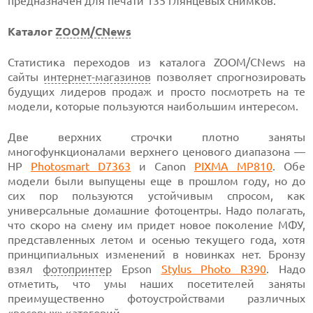
предназначен для печати 135 глянцевых снимков.
Каталог
ZOOM/CNews
Статистика переходов из каталога ZOOM/CNews на
сайты
интернет-магазинов
позволяет спрогнозировать
будущих лидеров продаж и просто посмотреть на те
модели, которые пользуются наибольшим интересом.
Две верхних строчки плотно заняты
многофункционалами верхнего ценового диапазона —
HP
Photosmart D7363
и Canon
PIXMA MP810
. Обе
модели были выпущены еще в прошлом году, но до
сих пор пользуются устойчивым спросом, как
универсальные домашние фотоцентры. Надо полагать,
что скоро на смену им придет новое поколение МФУ,
представленных летом и осенью текущего года, хотя
принципиальных изменений в новинках нет. Бронзу
взял
фотопринтер
Epson
Stylus Photo R390
. Надо
отметить, что умы наших посетителей заняты
преимущественно фотоустройствами различных