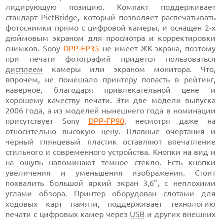
лидирующую позицию. Компакт поддерживает
стандарт
PictBridge
, который позволяет
распечатывать
фотоснимки прямо с цифровой камеры, и оснащен 2-х
дюймовым экраном для просмотра и корректировки
снимков. Sony
DPP-FP35
не имеет
ЖК-экрана
, поэтому
при печати фотографий придется пользоваться
дисплеем
камеры или экраном монитора. Что,
впрочем, не помешало принтеру попасть в рейтинг,
наверное, благодаря привлекательной цене и
хорошему качеству печати. Эти две модели выпуска
2006 года, а из моделей нынешнего года в номинации
присутствует Sony
DPP-FP90
, несмотря даже на
относительно высокую цену. Плавные очертания и
черный глянцевый пластик оставляют впечатление
стильного и современного устройства. Кнопки на вид и
на ощупь напоминают темное стекло. Есть кнопки
увеличения и уменьшения изображения. Стоит
похвалить большой яркий экран 3,6”, с неплохими
углами обзора. Принтер оборудован слотами для
ходовых карт памяти, поддерживает технологию
печати с цифровых камер через
USB
и других внешних