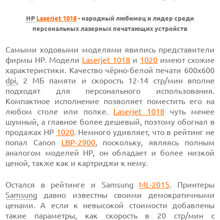
HP
Laserjet 1018
- народный любимец и лидер среди
персональных лазерных печатающих устройств
Самыми ходовыми моделями явились представители
фирмы НР. Модели
Laserjet 1018
и
1020
имеют схожие
характеристики. Качество чёрно-белой печати 600x600
dpi
, 2 МБ памяти и скорость 12-14 стр/мин вполне
подходят для персонального использования.
Компактное исполнение позволяет поместить его на
любом столе или полке.
Laserjet 1018
чуть менее
шумный, а главное более дешевый, поэтому обогнал в
продажах НР
1020
. Немного удивляет, что в рейтинг не
попал Canon
LBP-2900
, поскольку, являясь полным
аналогом моделей НР, он обладает и более низкой
ценой, также как и картриджи к нему.
Остался в рейтинге и Samsung
ML-2015
. Принтеры
Samsung
давно известны своими демократичными
ценами. А если к невысокой стоимости добавлены
такие параметры, как скорость в 20 стр/мин с