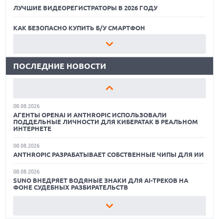
ЛУЧШИЕ ВИДЕОРЕГИСТРАТОРЫ В 2026 ГОДУ
07.08.2026
ХАКЕР ПРИЗНАЛ ВИНУ ВО ВЗЛОМЕ SNOWFLAKE И КРАЖЕ
ДАННЫХ МИЛЛИОНОВ ПОЛЬЗОВАТЕЛЕЙ
КАК БЕЗОПАСНО КУПИТЬ Б/У СМАРТФОН
07.08.2026
ЛУЧШИЕ АВТОНОМНЫЕ ГАЗОНОКОСИЛКИ В 2026 ГОДУ
ЭЛЕКТРИЧЕСКИЙ ПИКАП FORD FATHOM ВРЯД ЛИ
ПОВТОРИТ УСПЕХ ЛЕГЕНДАРНЫХ МОДЕЛЕЙ КОМПАНИИ
ПОСЛЕДНИЕ НОВОСТИ
ЛУЧШИЕ ВИДЕОРЕГИСТРАТОРЫ В 2026 ГОДУ
07.08.2026
OPENAI УБРАЛА ОГРАНИЧЕНИЯ НА ТЕКСТОВЫЕ ЧАТЫ ДЛЯ
КАК БЕЗОПАСНО КУПИТЬ Б/У СМАРТФОН
ВСЕХ ПОЛЬЗОВАТЕЛЕЙ CHATGPT
08.08.2026
ЛУЧШИЕ АВТОНОМНЫЕ ГАЗОНОКОСИЛКИ В 2026 ГОДУ
АГЕНТЫ OPENAI И ANTHROPIC ИСПОЛЬЗОВАЛИ
ПОДДЕЛЬНЫЕ ЛИЧНОСТИ ДЛЯ КИБЕРАТАК В РЕАЛЬНОМ
ЛУЧШИЕ ВИДЕОРЕГИСТРАТОРЫ В 2026 ГОДУ
ИНТЕРНЕТЕ
08.08.2026
КАК БЕЗОПАСНО КУПИТЬ Б/У СМАРТФОН
ANTHROPIC РАЗРАБАТЫВАЕТ СОБСТВЕННЫЕ ЧИПЫ ДЛЯ ИИ
08.08.2026
SUNO ВНЕДРЯЕТ ВОДЯНЫЕ ЗНАКИ ДЛЯ AI-ТРЕКОВ НА
ФОНЕ СУДЕБНЫХ РАЗБИРАТЕЛЬСТВ
08.08.2026
XIAOMI ПРЕДСТАВИЛА БЮДЖЕТНЫЙ REDMI 17 5G С