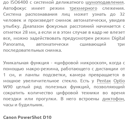
до ISO6400 с системой деликатного
шумоподавления
.
Автофокус имеет режим
трехмерного
слежения.
Система распознавания лиц может узнать до 32
человек и произведет снимок автоматически, увидев
улыбку. Диапазон фокусных расстояний начинается с
отметки 28 мм, а если и в этом случае в кадр не влезет
все, можно задействовать предусмотрен режим Digital
Panorama, автоматически сшивающий три
последовательных снимка.
Уникальная функция - «цифровой микроскоп», когда с
помощью макро-режима, работающего с дистанции от
1 см, и лампы подсветки, камера превращается в
мощное увеличительное стекло. Есть у
Pentax
Optio
W90 целый ряд полезных функций, позволяющий
сократить количество цифровой техники во время
поездки или прогулки. В него встроены
диктофон
,
часы и будильник.
Canon PowerShot D10