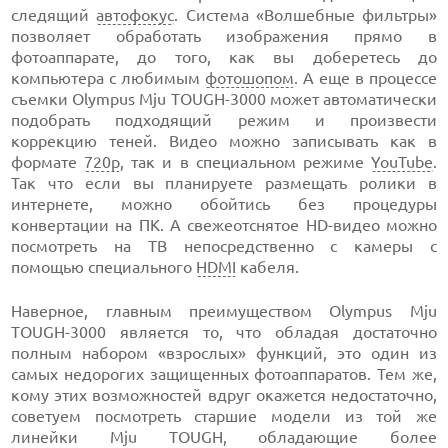
следящий
автофокус
. Система «Волшебные фильтры»
позволяет обработать изображения прямо в
фотоаппарате, до того, как вы доберетесь до
компьютера с любимым
фотошопом
. А еще в процессе
съемки Olympus Mju TOUGH-3000 может автоматически
подобрать подходящий режим и произвести
коррекцию теней. Видео можно записывать как в
формате
720р
, так и в специальном режиме
YouTube
.
Так что если вы планируете размещать ролики в
интернете, можно обойтись без процедуры
конвертации на ПК. А свежеотснятое HD-видео можно
посмотреть на ТВ непосредственно с камеры с
помощью специального
HDMI
кабеля.
Наверное, главным преимуществом Olympus Mju
TOUGH-3000 является то, что обладая достаточно
полным набором «взрослых» функций, это один из
самых недорогих защищенных фотоаппаратов. Тем же,
кому этих возможностей вдруг окажется недостаточно,
советуем посмотреть старшие модели из той же
линейки Mju TOUGH, обладающие более