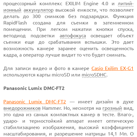
процессорный комплекс EXILIM Engine 4.0 и
литий-
ионный
аккумулятор
высокой емкости, что позволяет
делать до 300 снимков без подзарядки. Функция
RapidFlash создана для съемки в затемненном
помещении. При легком нажатии кнопки спуска,
ветодиод подсветки
автофокуса
освещает объект
съемки еще до срабатывания вспышки. Это дает
возможность камере заранее оценить освещенность
кадра, а оператор лучше видит то что будет снимать.
Для записи видео и фото в камере
Casio Exilim EX-G1
используются карты microSD или
microSDHC
.
Panasonic Lumix DMC-FT2
Panasonic Lumix DMC-FT2
— имеет дизайн в духе
внедорожников
Hammer. Но, несмотря на
грозный
вид,
это одна из самых компактных камер в тесте. Влаго-,
ударо- и термостойкий аппарат имеет оптическую
стабилизациею изображения, высокий коэффициент
масштабирования, и разрешение матрицы 14,1 Мп. О