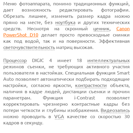
Меню фотоаппарата, помимо традиционных функций,
дает возможность редактировать фотографии.
Обрезать лишнее, изменить размер кадра можно
прямо на месте, без
ноутбука
и других технических
средств. Несмотря на скромный
ценник
,
Canon
PowerShot D10
делает просто превосходные снимки
как под водой, так и на поверхности. Эффективная
светочувствительность
матриц высокая.
Процессор
DIGIC 4 имеет 18
интеллектуальных
режимов съемки, не требующих активного участия
пользователя в настойках. Специальная функция Smart
Auto позволяет автоматически подбирать подходящие
настройки, согласно яркости,
контрастности
объекта,
наличия в кадре людей, дистанции съемки и прочим
параметрам. Функция i-Contrast позволяет
корректировать чрезмерно контрастные кадры без
потери четкости и глубины изображения.
Видеозапись
можно проводить в
VGA
качестве со скоростью 30
кадров в секунду.