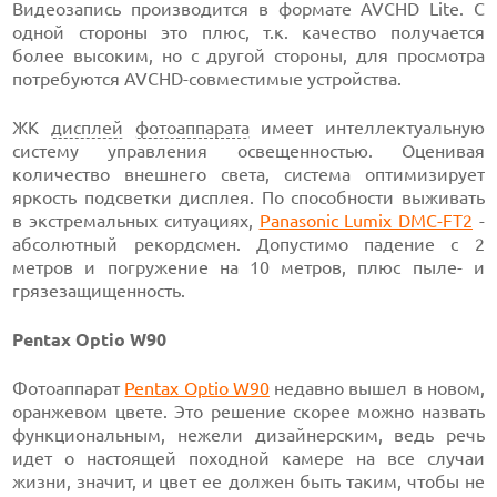
Видеозапись производится в формате AVCHD Lite. С
одной стороны это плюс, т.к. качество получается
более высоким, но с другой стороны, для просмотра
потребуются AVCHD-совместимые устройства.
ЖК
дисплей
фотоаппарата
имеет интеллектуальную
систему управления освещенностью. Оценивая
количество внешнего света, система оптимизирует
яркость подсветки дисплея. По способности выживать
в экстремальных ситуациях,
Panasonic Lumix DMC-FT2
-
абсолютный рекордсмен. Допустимо падение с 2
метров и погружение на 10 метров, плюс пыле- и
грязезащищенность.
Pentax Optio W90
Фотоаппарат
Pentax Optio W90
недавно вышел в новом,
оранжевом цвете. Это решение скорее можно назвать
функциональным, нежели дизайнерским, ведь речь
идет о настоящей походной камере на все случаи
жизни, значит, и цвет ее должен быть таким, чтобы не