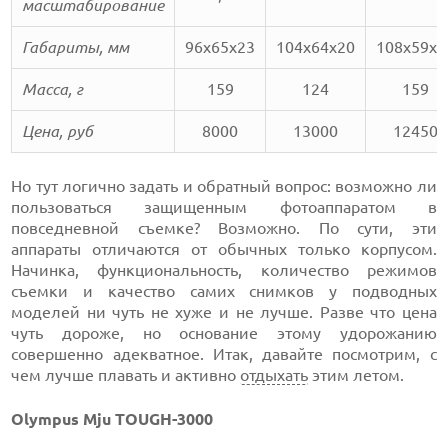
масштабирование
Габариты, мм
96x65x23
104x64x20
108x59x2
Масса, г
159
124
159
Цена, руб
8000
13000
12450
Но тут логично задать и обратный вопрос: возможно ли
пользоваться защищенным фотоаппаратом в
повседневной съемке? Возможно. По сути, эти
аппараты отличаются от обычных только корпусом.
Начинка, функциональность, количество режимов
съемки и качество самих снимков у подводных
моделей ни чуть не хуже и не лучше. Разве что цена
чуть дороже, но основание этому удорожанию
совершенно адекватное. Итак, давайте посмотрим, с
чем лучше плавать и активно
отдыхать
этим летом.
Olympus Mju TOUGH-3000