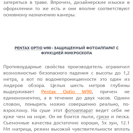
затеряться в траве. Впрочем, дизайнерские изыски в
оформлении то же есть и они вполне соответствуют
основному назначению камеры.
PENTAX
OPTIO
W90 - ЗАЩИЩЕННЫЙ ФОТОАППАРАТ С
ФУНКЦИЕЙ МИКРОСКОПА
Противоударные свойства производитель ограничил
возможностью безопасного падения с высоты до 1,2
метра, а вот по водонепроницаемости это один из
лидеров обзора. Целых шесть метров глубины
выдерживает
Pentax Optio W90
, причем не
единомоментно, а в течении до двух часов. Одним
словом, понырять можно совершенно реально, по-
взрослому. На суше этот
фотоаппарат
ведет себя не
хуже чем на море. Он не боится пыли,
грязи
и песка.
Съемочные качества достаточно хороши, 5х зум, 12.1
Мп матрица, режим высокой чувствительности вплоть