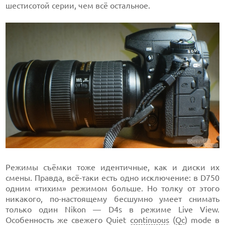
шестисотой серии, чем всё остальное.
Режимы съёмки тоже идентичные, как и диски их
смены. Правда, всё-таки есть одно исключение: в D750
одним «тихим» режимом больше. Но толку от этого
никакого, по-настоящему бесшумно умеет снимать
только один Nikon — D4s в режиме Live View.
Особенность же свежего Quiet
continuous
(
Qc
) mode в