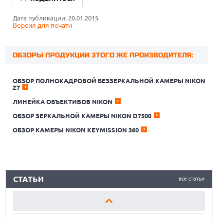
Дата публикации: 20.01.2015
Версия для печати
ОБЗОРЫ ПРОДУКЦИИ ЭТОГО ЖЕ ПРОИЗВОДИТЕЛЯ:
ОБЗОР ПОЛНОКАДРОВОЙ БЕЗЗЕРКАЛЬНОЙ КАМЕРЫ NIKON
Z7
ЛИНЕЙКА ОБЪЕКТИВОВ NIKON
КАК БЕЗОПАСНО КУПИТЬ Б/У СМАРТФОН
ОБЗОР ЗЕРКАЛЬНОЙ КАМЕРЫ NIKON D7500
ОБЗОР ПЫЛЕСОСА DREAME Z40 AQUACYCLE PRO
ОБЗОР КАМЕРЫ NIKON KEYMISSION 360
ОБЗОР МОНИТОРА MSI PRO MAX 271PHW E14
КАК БЕЗОПАСНО КУПИТЬ Б/У СМАРТФОН
СТАТЬИ
все статьи
ОБЗОР ПЫЛЕСОСА DREAME Z40 AQUACYCLE PRO
ОБЗОР МОНИТОРА MSI PRO MAX 271PHW E14