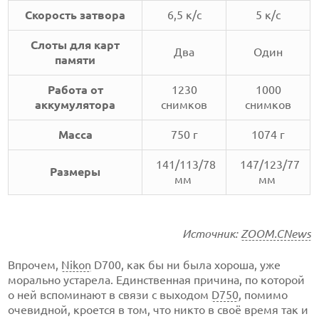
Скорость затвора
6,5 к/с
5 к/с
Слоты для карт
Два
Один
памяти
Работа от
1230
1000
аккумулятора
снимков
снимков
Масса
750 г
1074 г
141/113/78
147/123/77
Размеры
мм
мм
Источник:
ZOOM.CNews
Впрочем,
Nikon
D700, как бы ни была хороша, уже
морально устарела. Единственная причина, по которой
о ней вспоминают в связи с выходом
D750
, помимо
очевидной, кроется в том, что никто в своё время так и