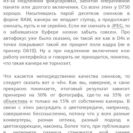
из-за медленной фокусировки, забитой оперативной
памяти или долгого включения. Со всем этим у D750
хорошо. Насытившись парой десятков снимков в
форме RAW, камера не впадает ступор, а продолжает
снимать, пусть и не серийно. Если же снимать в
JPEG
, то
о забившемся буфере можно забыть совсем. Про
автофокус уже было сказано, он такой же как в D4s и
точки покрывают такой же процент поля кадра (не в
пример D610). Ну а про медленное включение или
работу интерфейса и говорить не приходится, понятно,
что такая камера не тормозит.
Что касается непосредственно качества снимков, то
следует сказать вот о чём. Как вы, наверное, и сами
прекрасно понимаете, итоговый результат зависит
примерно на 50% от фотографа, где-то на 35% от
объектива
и только на 15% от собственно камеры. В
связи с этим рассуждать о цветопередаче, например,
совершенно бессмысленно, потому что у всех разные
конвертеры, разная оптика, разный подход к
цветокоррекции, наконец. Более того, при публикации
в интернете разница становится ещё менее