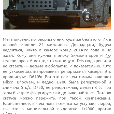
Мегапиксели, поговорим о них, куда же без этого. Их в
данной модели 24 миллиона. Двенадцати, будем
надеяться, никто в камере конца 2014-го года и не
ждал. Кому они нужны в эпоху 5к-мониторов и
4к-
телевизоров
. А вот то, что матрицу от D4s сюда решили
не ставить — весьма любопытно. И показательно. «Это
не узкоспециализированная репортажная камера! Это
продвинутая D610!». Вот что нам тем самым заявляет
Nikon. Впрочем, и ладно. D700 была репортажной и
снимала 5 к/с. D750, не репортажная, делает 6,5. При
этом быстрее фокусируется и дольше работает. Потерю
статуса можно пережить, при такой компенсации.
Единственное, в чём новая семисотка уступает старой,
так это в минимальной выдержке: 1/4000 против
1/8000.