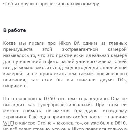
чтобы получить профессиональную камеру.
В работе
Когда мы писали про Nikon Df, одним из главных
преимуществ этой экстравагантной камерой
называлось то, что это практически идеальная камера
для путешествий и фотографий уличного жанра. С ней
всегда можно закосить под модного
денди
с плёночной
камерой, и не привлекать тем самым повышенного
внимания, как если бы вы снимали двумя D4s,
например.
По отношению к D750 это тоже справедливо. Она не
выглядит как суперпрофессиональная. При этом ей
можно снимать незаметно благодаря откидному
экранчику. Ещё одна приятная особенность — наличие
Wi-Fi
в камере. Это не «наконец-то», он уже был в D810,
но всё равно странно, что он у Nikon появился только в