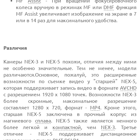
MF
Assist
- При вращении фокусировочного
колеса вручную в режимах MF или
DMF
функция
MF Assist увеличивает изображение на экране в 7
или в 14 раз для максимального удобства.
Различия
Камеры NEX-3 и NEX-5 похожи, отличия между ними
не особенно значительные. Тем не менее, модели
различаются.Основное, пожалуй, это расширенные
возможности по съемке видео у "старшей" NEX-5,
которая поддерживает запись видео в формате
AVCHD
c разрешением 1920 x 1080 точек. Возможности NEX-3
более скромные, максимальное разрешение
составляет 1280 x 720, формат -
MP4
. Кроме этого,
старшая NEX-5 заключена в прочный корпус из
магниевого
сплава
. NEX-5 также является немного
более легкой и
компактной
, чем
NEX-3
. Третье
отличие - NEX-5 поддерживает дистанционное