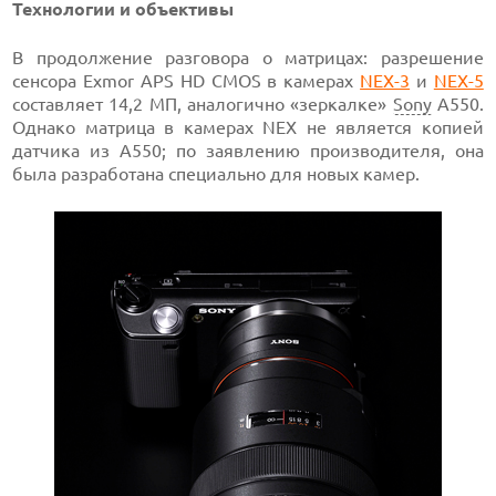
Технологии и объективы
В продолжение разговора о матрицах: разрешение
сенсора Exmor APS HD CMOS в камерах
NEX-3
и
NEX-5
составляет 14,2 МП, аналогично «зеркалке»
Sony
A550.
Однако матрица в камерах NEX не является копией
датчика из A550; по заявлению производителя, она
была разработана специально для новых камер.