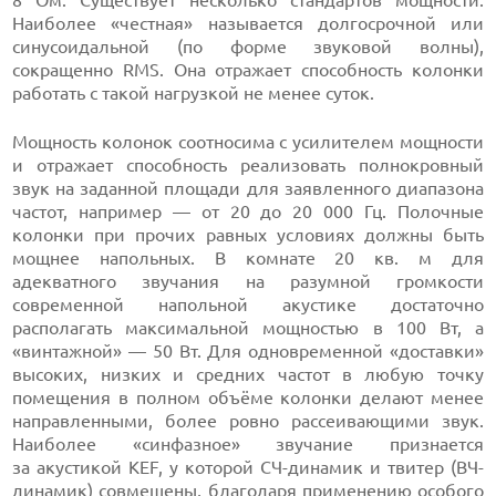
8 Ом. Существует несколько стандартов мощности.
Наиболее «честная» называется долгосрочной или
синусоидальной (по форме звуковой волны),
сокращенно RMS. Она отражает способность колонки
работать с такой нагрузкой не менее суток.
Мощность колонок соотносима с усилителем мощности
и отражает способность реализовать полнокровный
звук на заданной площади для заявленного диапазона
частот, например — от 20 до 20 000 Гц. Полочные
колонки при прочих равных условиях должны быть
мощнее напольных. В комнате 20 кв. м для
адекватного звучания на разумной громкости
современной напольной акустике достаточно
располагать максимальной мощностью в 100 Вт, а
«винтажной» — 50 Вт. Для одновременной «доставки»
высоких, низких и средних частот в любую точку
помещения в полном объёме колонки делают менее
направленными, более ровно рассеивающими звук.
Наиболее «синфазное» звучание признается
за акустикой KEF, у которой СЧ-динамик и твитер (ВЧ-
динамик) совмещены, благодаря применению особого