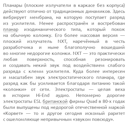
Планары (плоские излучатели в каркасе без корпуса)
действуют отлично от традиционных динамиков. Здесь
вибрирует мембрана, на которую поступает разряд
из усилителя. Менее распространён и востребован
планар
изодинамического типа, который похож
на обычную колонку. Его более массовая версия —
плоский излучатель NXT, наречённый в честь
разработчика и ныне благополучно вошедший
во многие недорогие колонки. NXT — это практически
любая поверхность, способная резонировать
и создавать некий звук под воздействием слабого
разряда с клемм усилителя. Куда более интересен
и масштабен звук электростатического планара, где
разряд как бы усиливается благодаря питанию такой
«колонки» от сети. Электростаты — целая веха
в истории Hi-End аудио. Непомерно дорогие
электростаты ESL
британской
фирмы Quad в 80-х годах
были выпущены под недорогой отечественной маркой
«Корвет» — то и другое сегодня искомый раритет
с ошеломляюще непривычным «звуком повсюду».