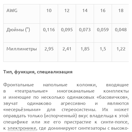
AWG
10
12
14
16
18
Дюймы (")
0,116
0,095
0,073
0,059
0,048
Миллиметры
2,95
2,41
1,85
1,5
1,22
Тип, функция, специализация
Фронтальные напольные колонки, входящие
в «театральные» многоканальные комплекты
и имеющие по несколько одинаковых «басовичков»,
звучат одинаково агрессивно и являются
«несерьёзными» для стереосистемы. Их может
оправдать только (испорченный) вкус владельца к этой
специфике или же его пристрастие к синти-попсе,
к
электронике
, где доминируют синтезаторы с высоко-