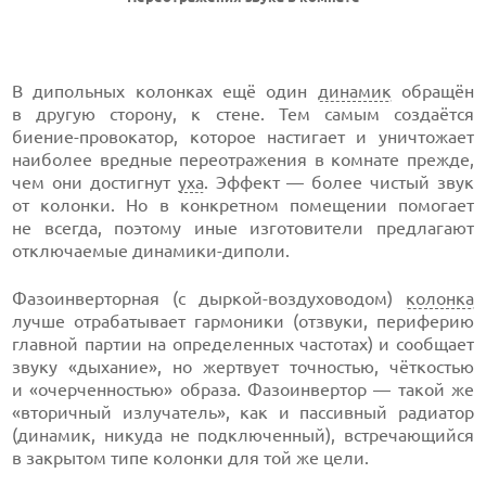
В дипольных колонках ещё один
динамик
обращён
в другую сторону, к стене. Тем самым создаётся
биение-провокатор, которое настигает и уничтожает
наиболее вредные переотражения в комнате прежде,
чем они достигнут
уха
. Эффект — более чистый звук
от колонки. Но в конкретном помещении помогает
не всегда, поэтому иные изготовители предлагают
отключаемые динамики-диполи.
Фазоинверторная (с дыркой-воздуховодом)
колонка
лучше отрабатывает гармоники (отзвуки, периферию
главной партии на определенных частотах) и сообщает
звуку «дыхание», но жертвует точностью, чёткостью
и «очерченностью» образа. Фазоинвертор — такой же
«вторичный излучатель», как и пассивный радиатор
(динамик, никуда не подключенный), встречающийся
в закрытом типе колонки для той же цели.