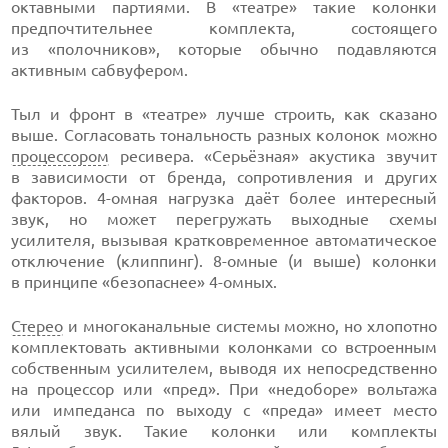
октавными партиями. В «театре» такие колонки
предпочтительнее комплекта, состоящего
из «полочников», которые обычно подавляются
активным сабвуфером.
Тыл и фронт в «театре» лучше строить, как сказано
выше. Согласовать тональность разных колонок можно
процессором
ресивера. «Серьёзная» акустика звучит
в зависимости от бренда, сопротивления и других
факторов. 4-омная нагрузка даёт более интересный
звук, но может перегружать выходные схемы
усилителя, вызывая кратковременное автоматическое
отключение (клиппинг). 8-омные (и выше) колонки
в принципе «безопаснее» 4-омных.
Стерео
и многоканальные системы можно, но хлопотно
комплектовать активными колонками со встроенным
собственным усилителем, выводя их непосредственно
на процессор или «пред». При «недоборе» вольтажа
или импеданса по выходу с «преда» имеет место
вялый звук. Такие колонки или комплекты