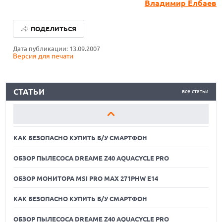
Владимир Елбаев
КАК БЕЗОПАСНО КУПИТЬ Б/У СМАРТФОН
ПОДЕЛИТЬСЯ
ОБЗОР ПЫЛЕСОСА DREAME Z40 AQUACYCLE PRO
Дата публикации: 13.09.2007
Версия для печати
ОБЗОР МОНИТОРА MSI PRO MAX 271PHW E14
КАК БЕЗОПАСНО КУПИТЬ Б/У СМАРТФОН
СТАТЬИ
все статьи
ОБЗОР ПЫЛЕСОСА DREAME Z40 AQUACYCLE PRO
ОБЗОР МОНИТОРА MSI PRO MAX 271PHW E14
КАК БЕЗОПАСНО КУПИТЬ Б/У СМАРТФОН
ОБЗОР ПЫЛЕСОСА DREAME Z40 AQUACYCLE PRO
ОБЗОР МОНИТОРА MSI PRO MAX 271PHW E14
КАК БЕЗОПАСНО КУПИТЬ Б/У СМАРТФОН
ОБЗОР ПЫЛЕСОСА DREAME Z40 AQUACYCLE PRO
06.08.2026