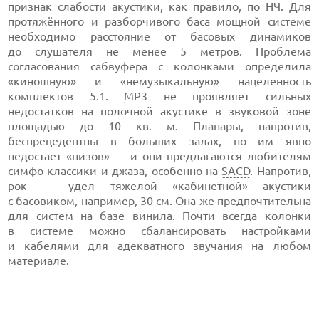
признак слабости акустики, как правило, по НЧ. Для
протяжённого и разборчивого баса мощной системе
необходимо расстояние от басовых динамиков
до слушателя не менее 5 метров. Проблема
согласования сабвуфера с колонками определила
«киношную» и «немузыкальную» нацеленность
комплектов 5.1.
МР3
не проявляет сильных
недостатков на полочной акустике в звуковой зоне
площадью до 10 кв. м. Планары, напротив,
беспрецедентны в больших залах, но им явно
недостает «низов» — и они предлагаются любителям
симфо-классики и джаза, особенно на
SACD
. Напротив,
рок — удел тяжелой «кабинетной» акустики
с басовиком, например, 30 см. Она же предпочтительна
для систем на базе винила. Почти всегда колонки
в системе можно сбалансировать настройками
и кабелями для адекватного звучания на любом
материале.