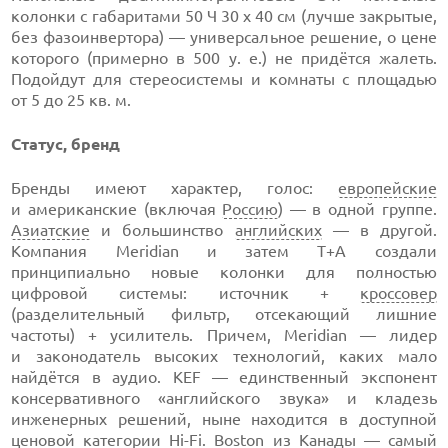
колонки с габаритами 50 Ч 30 х 40 см (лучше закрытые,
без фазоинвертора) — универсальное решение, о цене
которого (примерно в 500 у. е.) не придётся жалеть.
Подойдут для стереосистемы и комнаты с площадью
от 5 до 25 кв. м.
Статус, бренд
Бренды имеют характер, голос:
европейские
и американские (включая
Россию
) — в одной группе.
Азиатские
и большинство
английских
— в другой.
Компания Meridian и затем T+A создали
принципиально новые колонки для полностью
цифровой системы: источник +
кроссовер
(разделительный фильтр, отсекающий лишние
частоты) + усилитель. Причем, Meridian — лидер
и законодатель высоких технологий, каких мало
найдётся в аудио. KEF — единственный экспонент
консервативного «английского звука» и кладезь
инженерных решений, ныне находится в доступной
ценовой категории
Hi-Fi
. Boston из
Канады
— самый