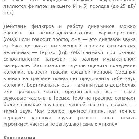
являются фильтры высшего (4 и 5) порядка (до 25 дБ/
окт.).
Действие фильтров и работу
динамиков
можно
оценить по амплитудно-частотной характеристике
(АЧХ). Если говорит просто, АЧХ — это диапазон звука
от баса до писка, выраженный в неких физических
величинах — Герцах (Гц). АЧХ снимают при разном
сопротивлении нагрузки, на разном музыкальном
материале. Это позволяет лучше оценить поведение
колонки, вывести график средней кривой. Средняя
кривая на графике позволяет представить себе звук
колонки. Вертикальная ось — амплитуда в децибелах
или громкость частот. Горизонтальная ось — сами
звуковые частоты в Герцах. Горб на графике означает
более громкое звучание данной частоты, провал —
тихий звук. Чем ровнее, прямее линия, тем точнее
передаёт
колонка
звуки разного тона: самые
«громкие» частоты не заглушают самые «тихие».
Конструкция