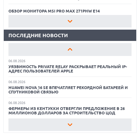
MOOVE ПРИВЛЕКЛА $250 МЛН ЧТОБЫ СТАТЬ КЛЮЧЕВЫМ
ОПЕРАТОРОМ ИНДУСТРИИ РОБОТАКСИ
ОБЗОР МОНИТОРА MSI PRO MAX 271PHW E14
06.08.2026
КАК БЕЗОПАСНО КУПИТЬ Б/У СМАРТФОН
HUAWEI ПРЕДСТАВИЛА ПЛАНШЕТ MATEPAD PRO 2026
ТОЛЩИНОЙ 4,7 ММ И 12" OLED МАТРИЦЕЙ
ПОСЛЕДНИЕ НОВОСТИ
ОБЗОР ПЫЛЕСОСА DREAME Z40 AQUACYCLE PRO
06.08.2026
TROUVER ПРЕДСТАВИЛ НОВЫЕ ТЕХНОЛОГИИ ВЛАЖНОЙ
ОБЗОР МОНИТОРА MSI PRO MAX 271PHW E14
УБОРКИ И ЛИНЕЙКУ ТЕХНИКИ 2026 ГОДА
06.08.2026
КАК БЕЗОПАСНО КУПИТЬ Б/У СМАРТФОН
УЯЗВИМОСТЬ PRIVATE RELAY РАСКРЫВАЕТ РЕАЛЬНЫЙ IP-
АДРЕС ПОЛЬЗОВАТЕЛЕЙ APPLE
ОБЗОР ПЫЛЕСОСА DREAME Z40 AQUACYCLE PRO
06.08.2026
HUAWEI NOVA 16 SE ВПЕЧАТЛЯЕТ РЕКОРДНОЙ БАТАРЕЕЙ И
ОБЗОР МОНИТОРА MSI PRO MAX 271PHW E14
СПУТНИКОВОЙ СВЯЗЬЮ
06.08.2026
ФЕРМЕРЫ ИЗ КЕНТУККИ ОТВЕРГЛИ ПРЕДЛОЖЕНИЕ В 26
МИЛЛИОНОВ ДОЛЛАРОВ ЗА СТРОИТЕЛЬСТВО ЦОД
06.08.2026
АНОНСИРОВАНА ДОСТУПНАЯ РЕТРО-КОНСОЛЬ AYANEO
KONKR POCKET ADVANCE С ЭМУЛЯЦИЕЙ PS 2