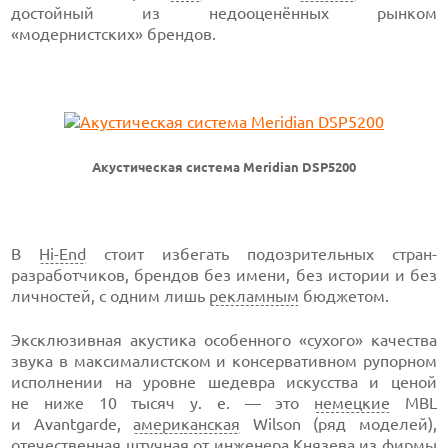
достойный из недооценённых рынком
«модернистских» брендов.
Акустическая система Meridian DSP5200
В
Hi-End
стоит избегать подозрительных стран-
разработчиков, брендов без имени, без истории и без
личностей, с одним лишь
рекламным
бюджетом.
Эксклюзивная акустика особенного «сухого» качества
звука в максималистском и консервативном рупорном
исполнении на уровне шедевра искусства и ценой
не ниже 10 тысяч у. е. — это
немецкие
MBL
и Avantgarde,
американская
Wilson (ряд моделей),
отечественная штучная от инженера Князева из фирмы