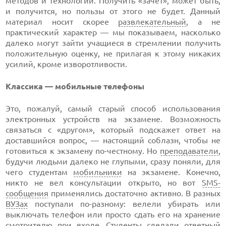
методов и технологий. Получить «зачет», может быть,
и получится, но пользы от этого не будет. Данный
материал носит скорее
развлекательный
, а не
практический характер — мы показываем, насколько
далеко могут зайти учащиеся в стремлении получить
положительную оценку, не прилагая к этому никаких
усилий, кроме изворотливости.
Классика — мобильные телефоны
Это, пожалуй, самый старый способ использования
электронных устройств на экзамене. Возможность
связаться с «другом», который подскажет ответ на
доставшийся вопрос, — настоящий соблазн, чтобы не
готовиться к экзамену по-честному. Но
преподаватели
,
будучи людьми далеко не глупыми, сразу поняли, для
чего студентам
мобильники
на экзамене. Конечно,
никто не вел консультации открыто, но вот
SMS-
сообщения
применялись достаточно активно. В разных
ВУЗах
поступали по-разному: велели убирать или
выключать телефон или просто сдать его на хранение
смотрителю при входе. Студенты сделали ответный