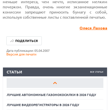
меньше интереса, чем нечто, исписанное мелким
почерком. Правда, очень многие экзаменационные
комиссии запрещают приносить бумагу с собой,
используя собственные листы с поставленной печатью.
Олеся Лахова
ЛУЧШИЕ АВТОНОМНЫЕ ГАЗОНОКОСИЛКИ В 2026 ГОДУ
ПОДЕЛИТЬСЯ
ЛУЧШИЕ ВИДЕОРЕГИСТРАТОРЫ В 2026 ГОДУ
Дата публикации: 05.04.2007
Версия для печати
КАК БЕЗОПАСНО КУПИТЬ Б/У СМАРТФОН
ЛУЧШИЕ АВТОНОМНЫЕ ГАЗОНОКОСИЛКИ В 2026 ГОДУ
СТАТЬИ
все статьи
ЛУЧШИЕ ВИДЕОРЕГИСТРАТОРЫ В 2026 ГОДУ
КАК БЕЗОПАСНО КУПИТЬ Б/У СМАРТФОН
ЛУЧШИЕ АВТОНОМНЫЕ ГАЗОНОКОСИЛКИ В 2026 ГОДУ
ЛУЧШИЕ ВИДЕОРЕГИСТРАТОРЫ В 2026 ГОДУ