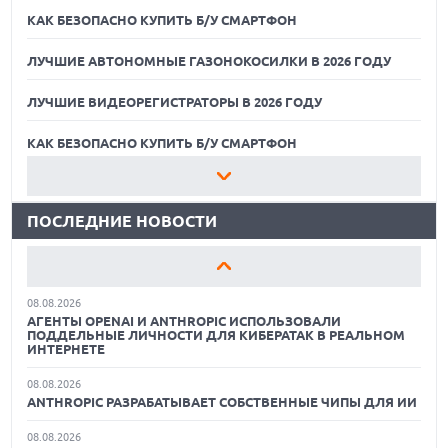
КАК БЕЗОПАСНО КУПИТЬ Б/У СМАРТФОН
ЛУЧШИЕ АВТОНОМНЫЕ ГАЗОНОКОСИЛКИ В 2026 ГОДУ
ЛУЧШИЕ ВИДЕОРЕГИСТРАТОРЫ В 2026 ГОДУ
07.08.2026
ХАКЕР ПРИЗНАЛ ВИНУ ВО ВЗЛОМЕ SNOWFLAKE И КРАЖЕ
ДАННЫХ МИЛЛИОНОВ ПОЛЬЗОВАТЕЛЕЙ
КАК БЕЗОПАСНО КУПИТЬ Б/У СМАРТФОН
07.08.2026
ЛУЧШИЕ АВТОНОМНЫЕ ГАЗОНОКОСИЛКИ В 2026 ГОДУ
ЭЛЕКТРИЧЕСКИЙ ПИКАП FORD FATHOM ВРЯД ЛИ
ПОВТОРИТ УСПЕХ ЛЕГЕНДАРНЫХ МОДЕЛЕЙ КОМПАНИИ
ПОСЛЕДНИЕ НОВОСТИ
ЛУЧШИЕ ВИДЕОРЕГИСТРАТОРЫ В 2026 ГОДУ
07.08.2026
OPENAI УБРАЛА ОГРАНИЧЕНИЯ НА ТЕКСТОВЫЕ ЧАТЫ ДЛЯ
КАК БЕЗОПАСНО КУПИТЬ Б/У СМАРТФОН
ВСЕХ ПОЛЬЗОВАТЕЛЕЙ CHATGPT
08.08.2026
ЛУЧШИЕ АВТОНОМНЫЕ ГАЗОНОКОСИЛКИ В 2026 ГОДУ
АГЕНТЫ OPENAI И ANTHROPIC ИСПОЛЬЗОВАЛИ
ПОДДЕЛЬНЫЕ ЛИЧНОСТИ ДЛЯ КИБЕРАТАК В РЕАЛЬНОМ
ЛУЧШИЕ ВИДЕОРЕГИСТРАТОРЫ В 2026 ГОДУ
ИНТЕРНЕТЕ
08.08.2026
КАК БЕЗОПАСНО КУПИТЬ Б/У СМАРТФОН
ANTHROPIC РАЗРАБАТЫВАЕТ СОБСТВЕННЫЕ ЧИПЫ ДЛЯ ИИ
08.08.2026