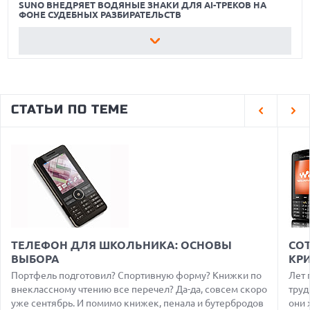
SUNO ВНЕДРЯЕТ ВОДЯНЫЕ ЗНАКИ ДЛЯ AI-ТРЕКОВ НА
ФОНЕ СУДЕБНЫХ РАЗБИРАТЕЛЬСТВ
08.08.2026
XIAOMI ПРЕДСТАВИЛА БЮДЖЕТНЫЙ REDMI 17 5G С
ГИГАНТСКОЙ БАТАРЕЕЙ
08.08.2026
GOOGLE MAPS ПРЕВРАЩАЕТСЯ В УМНОГО ПОМОЩНИКА С
СТАТЬИ ПО ТЕМЕ
ФУНКЦИЯМИ ЗАКАЗА И БРОНИРОВАНИЯ
08.08.2026
ДЕФИЦИТ ПАМЯТИ DRAM УГРОЖАЕТ СРОКАМ ВЫХОДА
IPHONE 18 PRO
07.08.2026
HUAWEI ПРЕДСТАВИЛА УЛЬТРАЛЕГКИЙ НОУТБУК
MATEBOOK PRO S С OLED-ЭКРАНОМ
07.08.2026
ХАКЕР ПРИЗНАЛ ВИНУ ВО ВЗЛОМЕ SNOWFLAKE И КРАЖЕ
ТЕЛЕФОН ДЛЯ ШКОЛЬНИКА: ОСНОВЫ
CО
ДАННЫХ МИЛЛИОНОВ ПОЛЬЗОВАТЕЛЕЙ
ВЫБОРА
КР
07.08.2026
Портфель подготовил? Спортивную форму? Книжки по
Лет 
ЭЛЕКТРИЧЕСКИЙ ПИКАП FORD FATHOM ВРЯД ЛИ
внеклассному чтению все перечел? Да-да, совсем скоро
труд
ПОВТОРИТ УСПЕХ ЛЕГЕНДАРНЫХ МОДЕЛЕЙ КОМПАНИИ
уже сентябрь. И помимо книжек, пенала и бутербродов
они 