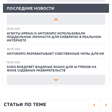
ПОВТОРИТ УСПЕХ ЛЕГЕНДАРНЫХ МОДЕЛЕЙ КОМПАНИИ
ПОСЛЕДНИЕ НОВОСТИ
ЛУЧШИЕ ВИДЕОРЕГИСТРАТОРЫ В 2026 ГОДУ
07.08.2026
OPENAI УБРАЛА ОГРАНИЧЕНИЯ НА ТЕКСТОВЫЕ ЧАТЫ ДЛЯ
КАК БЕЗОПАСНО КУПИТЬ Б/У СМАРТФОН
ВСЕХ ПОЛЬЗОВАТЕЛЕЙ CHATGPT
08.08.2026
ЛУЧШИЕ АВТОНОМНЫЕ ГАЗОНОКОСИЛКИ В 2026 ГОДУ
АГЕНТЫ OPENAI И ANTHROPIC ИСПОЛЬЗОВАЛИ
ПОДДЕЛЬНЫЕ ЛИЧНОСТИ ДЛЯ КИБЕРАТАК В РЕАЛЬНОМ
ЛУЧШИЕ ВИДЕОРЕГИСТРАТОРЫ В 2026 ГОДУ
ИНТЕРНЕТЕ
08.08.2026
КАК БЕЗОПАСНО КУПИТЬ Б/У СМАРТФОН
ANTHROPIC РАЗРАБАТЫВАЕТ СОБСТВЕННЫЕ ЧИПЫ ДЛЯ ИИ
08.08.2026
SUNO ВНЕДРЯЕТ ВОДЯНЫЕ ЗНАКИ ДЛЯ AI-ТРЕКОВ НА
ФОНЕ СУДЕБНЫХ РАЗБИРАТЕЛЬСТВ
08.08.2026
XIAOMI ПРЕДСТАВИЛА БЮДЖЕТНЫЙ REDMI 17 5G С
ГИГАНТСКОЙ БАТАРЕЕЙ
08.08.2026
GOOGLE MAPS ПРЕВРАЩАЕТСЯ В УМНОГО ПОМОЩНИКА С
СТАТЬИ ПО ТЕМЕ
ФУНКЦИЯМИ ЗАКАЗА И БРОНИРОВАНИЯ