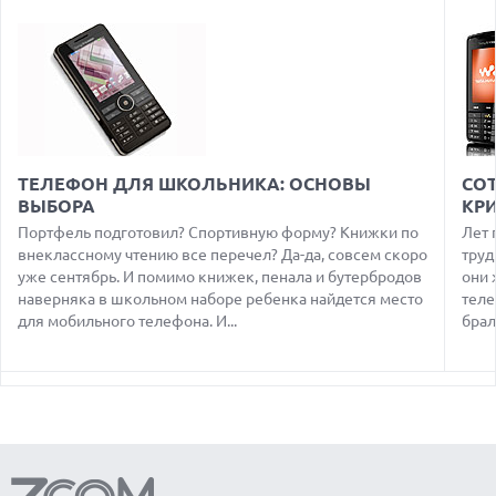
08.08.2026
ДЕФИЦИТ ПАМЯТИ DRAM УГРОЖАЕТ СРОКАМ ВЫХОДА
IPHONE 18 PRO
07.08.2026
HUAWEI ПРЕДСТАВИЛА УЛЬТРАЛЕГКИЙ НОУТБУК
MATEBOOK PRO S С OLED-ЭКРАНОМ
07.08.2026
ХАКЕР ПРИЗНАЛ ВИНУ ВО ВЗЛОМЕ SNOWFLAKE И КРАЖЕ
ТЕЛЕФОН ДЛЯ ШКОЛЬНИКА: ОСНОВЫ
CО
ДАННЫХ МИЛЛИОНОВ ПОЛЬЗОВАТЕЛЕЙ
ВЫБОРА
КР
07.08.2026
Портфель подготовил? Спортивную форму? Книжки по
Лет 
ЭЛЕКТРИЧЕСКИЙ ПИКАП FORD FATHOM ВРЯД ЛИ
внеклассному чтению все перечел? Да-да, совсем скоро
труд
ПОВТОРИТ УСПЕХ ЛЕГЕНДАРНЫХ МОДЕЛЕЙ КОМПАНИИ
уже сентябрь. И помимо книжек, пенала и бутербродов
они 
наверняка в школьном наборе ребенка найдется место
теле
07.08.2026
OPENAI УБРАЛА ОГРАНИЧЕНИЯ НА ТЕКСТОВЫЕ ЧАТЫ ДЛЯ
для мобильного телефона. И...
брал
ВСЕХ ПОЛЬЗОВАТЕЛЕЙ CHATGPT
08.08.2026
АГЕНТЫ OPENAI И ANTHROPIC ИСПОЛЬЗОВАЛИ
ПОДДЕЛЬНЫЕ ЛИЧНОСТИ ДЛЯ КИБЕРАТАК В РЕАЛЬНОМ
ИНТЕРНЕТЕ
08.08.2026
ANTHROPIC РАЗРАБАТЫВАЕТ СОБСТВЕННЫЕ ЧИПЫ ДЛЯ ИИ