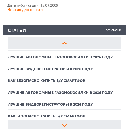
Дата публикации: 15.09.2009
Версия для печати
КАК БЕЗОПАСНО КУПИТЬ Б/У СМАРТФОН
ЛУЧШИЕ АВТОНОМНЫЕ ГАЗОНОКОСИЛКИ В 2026 ГОДУ
СТАТЬИ
все статьи
ЛУЧШИЕ ВИДЕОРЕГИСТРАТОРЫ В 2026 ГОДУ
КАК БЕЗОПАСНО КУПИТЬ Б/У СМАРТФОН
ЛУЧШИЕ АВТОНОМНЫЕ ГАЗОНОКОСИЛКИ В 2026 ГОДУ
ЛУЧШИЕ ВИДЕОРЕГИСТРАТОРЫ В 2026 ГОДУ
КАК БЕЗОПАСНО КУПИТЬ Б/У СМАРТФОН
ЛУЧШИЕ АВТОНОМНЫЕ ГАЗОНОКОСИЛКИ В 2026 ГОДУ
ЛУЧШИЕ ВИДЕОРЕГИСТРАТОРЫ В 2026 ГОДУ
07.08.2026
ХАКЕР ПРИЗНАЛ ВИНУ ВО ВЗЛОМЕ SNOWFLAKE И КРАЖЕ
ДАННЫХ МИЛЛИОНОВ ПОЛЬЗОВАТЕЛЕЙ
КАК БЕЗОПАСНО КУПИТЬ Б/У СМАРТФОН
07.08.2026
ЛУЧШИЕ АВТОНОМНЫЕ ГАЗОНОКОСИЛКИ В 2026 ГОДУ
ЭЛЕКТРИЧЕСКИЙ ПИКАП FORD FATHOM ВРЯД ЛИ