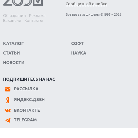
Сообщить об ошибке
08.08.2026
SUNO ВНЕДРЯЕТ ВОДЯНЫЕ ЗНАКИ ДЛЯ AI-ТРЕКОВ НА
Все права защищены ©1995 – 2026
Об издании
Реклама
ФОНЕ СУДЕБНЫХ РАЗБИРАТЕЛЬСТВ
Вакансии
Контакты
КАТАЛОГ
СОФТ
СТАТЬИ
НАУКА
НОВОСТИ
ПОДПИШИТЕСЬ НА НАС
РАССЫЛКА
ЯНДЕКС.ДЗЕН
ВКОНТАКТЕ
TELEGRAM