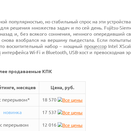
ной популярностью, но стабильный спрос на эти устройств
для решения множества задач и по сей день. Fujitsu-Sie
назад и, без всякого сомнения, немного опередивший св
 снова взобрался на вершину пьедестала. Если попытать
осто восхитительный набор – мощный
процессор
Intel XSca
х
интерфейса Wi-Fi и Bluetooth, USB-хост и превосходная э
лее продаваемые КПК
йтинге, месяцев
Цена, руб.
с перерывом*
18 570
новинка
17 537
 с перерывом
12 016