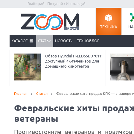
Выбирай : Покупай : Используй
ТЕХНИКА
НА
КАТАЛОГ
СТАТЬИ
НОВОСТИ
ТЕХНОБЛОГ
Обзор Hyundai H-LED55BU7011:
доступный 4K-телевизор для
домашнего кинотеатра
Главная
Статьи
Февральские хиты продаж КПК — в фаворе и
Февральские хиты продаж
ветераны
Противостояние ветеранов и новичко