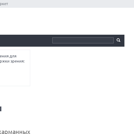
ркет
ения для
ржки зрения:
и
карманных