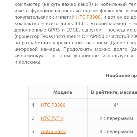
компьютер (не суть важно какой) и мобильный те
иметь функциональность «в одном флаконе», и и
покупательских симпатий
HTC P3300
, и вот он ее д
компактно – всего лишь 130 г. Второй момент – 
дополненные GPRS и EDGE, с другой – последние 
(процессор Texas Instruments OMAP850 с частотой 2
но разработчик упрямо стоит на своем. Далее сле
цифровой камеры. Продолжать можно долго (ди
«изюминку» – в этом устройстве используется
и колесика.
Наиболее п
Модель
В рейтинге, месяц
1
HTC P3300
4*
2
HTC TyTN
2 с перерывом
3
ASUS P525
3 с перерывом