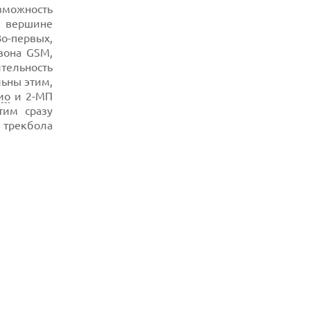
зможность
к вершине
Во-первых,
зона GSM,
ительность
льны этим,
ио
и 2-МП
тим сразу
 трекбола