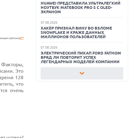
HUAWEI ПРЕДСТАВИЛА УЛЬТРАЛЕГКИЙ
НОУТБУК MATEBOOK PRO S С OLED-
ЛУЧШИЕ АВТОНОМНЫЕ
ЭКРАНОМ
ГАЗОНОКОСИЛКИ В 2026 ГОДУ
07.08.2026
ХАКЕР ПРИЗНАЛ ВИНУ ВО ВЗЛОМЕ
ЛУЧШИЕ ВИДЕОРЕГИСТРАТОРЫ В 2026
SNOWFLAKE И КРАЖЕ ДАННЫХ
ГОДУ
МИЛЛИОНОВ ПОЛЬЗОВАТЕЛЕЙ
анным салонов
**
КАК БЕЗОПАСНО КУПИТЬ Б/У
07.08.2026
СМАРТФОН
ЭЛЕКТРИЧЕСКИЙ ПИКАП FORD FATHOM
ВРЯД ЛИ ПОВТОРИТ УСПЕХ
ЛЕГЕНДАРНЫХ МОДЕЛЕЙ КОМПАНИИ
 Факторы,
сами. Это
07.08.2026
 время 128
OPENAI УБРАЛА ОГРАНИЧЕНИЯ НА
ТЕКСТОВЫЕ ЧАТЫ ДЛЯ ВСЕХ
етить, что
ПОЛЬЗОВАТЕЛЕЙ CHATGPT
тся очень
07.08.2026
HONOR ПРЕДСТАВИТ ФЛАГМАНЫ WIN 2
С ОГРОМНОЙ БАТАРЕЕЙ И
ВСТРОЕННЫМ ВЕНТИЛЯТОРОМ
07.08.2026
ГЛОБАЛЬНЫЙ СПАД РЫНКА
ПЛАНШЕТОВ В 2026 ГОДУ И
НЕОЖИДАННЫЙ РОСТ LENOVO
ет успеха?