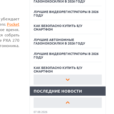
ГАЗОНОКОСИЛКИ В 2026 ГОДУ
ЛУЧШИЕ ВИДЕОРЕГИСТРАТОРЫ В 2026
ГОДУ
а убеждает
mens
Pocket
КАК БЕЗОПАСНО КУПИТЬ Б/У
ое время.
СМАРТФОН
ся собрать
le PXA 270
ЛУЧШИЕ АВТОНОМНЫЕ
ГАЗОНОКОСИЛКИ В 2026 ГОДУ
ргономика.
07.08.2026
ЛУЧШИЕ ВИДЕОРЕГИСТРАТОРЫ В 2026
XENIUM ВЫПУСТИЛА КНОПОЧНЫЕ
ГОДУ
СМАРТФОНЫ С ПОДДЕРЖКОЙ СЕТЕЙ 4G
И ТЕХНОЛОГИЕЙ VOLTE
КАК БЕЗОПАСНО КУПИТЬ Б/У
07.08.2026
СМАРТФОН
ПРЕДСТАВЛЕНЫ НАУШНИКИ JBL С
СЕНСОРНЫМ ЭКРАНОМ НА КЕЙСЕ ДЛЯ
ЛУЧШИЕ АВТОНОМНЫЕ
УПРАВЛЕНИЯ МУЗЫКОЙ
ГАЗОНОКОСИЛКИ В 2026 ГОДУ
ПОСЛЕДНИЕ НОВОСТИ
07.08.2026
ЛУЧШИЕ ВИДЕОРЕГИСТРАТОРЫ В 2026
GOOGLE ПЕРЕИМЕНОВЫВАЕТ
ГОДУ
ФУНКЦИЮ ПОДСВЕТКИ КАМЕРЫ В
СМАРТФОНАХ PIXEL 11 PRO
КАК БЕЗОПАСНО КУПИТЬ Б/У
07.08.2026
СМАРТФОН