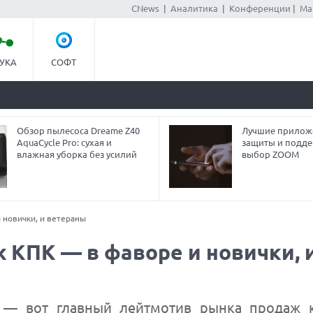
CNews
|
Аналитика
|
Конференции
|
Ма
УКА
СОФТ
Обзор пылесоса Dreame Z40
Лучшие прилож
AquaCycle Pro: сухая и
защиты и подде
влажная уборка без усилий
выбор ZOOM
 новички, и ветераны
 КПК — в фаворе и новички, 
в — вот главный лейтмотив рынка продаж 