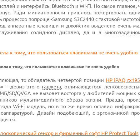
дисплей и интерфейсы
Bluetooth
и
Wi-Fi
. Но самое главное, 
корпус. Ради миниатюрности пришлось пожертвовать одн
ь процессор попроще -Samsung S3C2440 с тактовой частото
од аппаратные клавиши и джойстик выделено очень мал
бслуживания солидного дисплея, да и в
многозадачно
ела к тому, что пользоваться клавишами не очень удобно
вляющая, то обладатель четвертой позиции
HP iPAQ rx19
о» – девиз этого
гаджета
, отличающегося легковесность
МБ/SD/QVGA
не вызовет восторга у любителей мощных
онников мультимедийного образа жизни. Правда, прои
 сюда
Wi-Fi
модуль, но в то же время оставил инфракрас
оаппаратурой. Дизайн подобающий, с эргономикой про
одится.