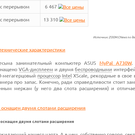
 с перерывом
6 467
 с перерывом
13 310
Источник: ZOOM.CNews по д
есьма занимательный компьютер ASUS
MyPal A730W
.
оснащено
VGA-дисплеем
и двумя
беспроводными
интерфей
20-мегагерцовый
процессор
Intel
XScale, рекордные в свое
мера про запас. Конечно, ради справедливости стоит зам
ным меркам (у него два слота расширения) и отличае
 оснащен двумя слотами расширения
окидающий нашего чарта. А в чем, собственно говоря, секр