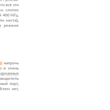
что все это
07.08.2026
им слотом
УТОЧНЕНЫ РАЗМЕРЫ ЭКРАНОВ
й 400 МГц.
ЮБИЛЕЙНЫХ СМАРТФОНОВ APPLE
IPHONE 20
о места),
м
режиме
07.08.2026
XENIUM ВЫПУСТИЛА КНОПОЧНЫЕ
СМАРТФОНЫ С ПОДДЕРЖКОЙ СЕТЕЙ 4G
И ТЕХНОЛОГИЕЙ VOLTE
07.08.2026
ПРЕДСТАВЛЕНЫ НАУШНИКИ JBL С
СЕНСОРНЫМ ЭКРАНОМ НА КЕЙСЕ ДЛЯ
УПРАВЛЕНИЯ МУЗЫКОЙ
50
напрочь
07.08.2026
ю и очень
GOOGLE ПЕРЕИМЕНОВЫВАЕТ
карманных
ФУНКЦИЮ ПОДСВЕТКИ КАМЕРЫ В
зводитель
СМАРТФОНАХ PIXEL 11 PRO
ный порт,
07.08.2026
блем нет,
HUAWEI ПРЕДСТАВИЛА УЛЬТРАЛЕГКИЙ
НОУТБУК MATEBOOK PRO S С OLED-
ЭКРАНОМ
07.08.2026