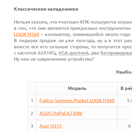
Классические наладонники
Нельзя сказать, что «чистые» КПК пользуются огром
в том, что они являются прекрасным инструментом 
LOOX N560
– компьютер, появившийся около года 
В лидерах продаж он уже полгода, ну а в этот раз
вместе все его сильные стороны, то получится пр
с частотой 624 МГц,
VGA-дисплей
, два
беспроводны
Ну чем не современное устройство?
Наибо
Модель
В ре
Next
1
Fujitsu Siemens Pocket LOOX N560
5 
2
ASUS MyPal A730W
Prev
3
Acer N311
6