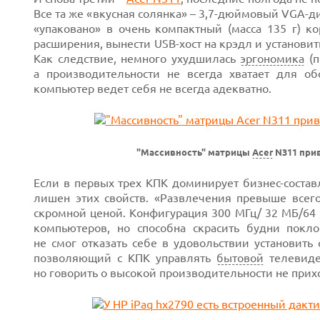
Все та же «вкусная солянка» – 3,7-дюймовый VGA-
«упаковано» в очень компактный (масса 135 г) 
расширения, вынести USB-хост на крэдл и установит
Как следствие, немного ухудшилась
эргономика
(п
а производительности не всегда хватает для о
компьютер ведет себя не всегда адекватно.
"Массивность" матрицы
Acer
N311 прив
Если в первых трех КПК доминирует бизнес-соста
лишен этих свойств. «Развлечения превыше всег
скромной ценой. Конфигурация 300 МГц/ 32 МБ/64
компьютеров, но способна скрасить будни покл
не смог отказать себе в удовольствии установить
позволяющий с КПК управлять
бытовой
телевиде
но говорить о высокой производительности не прих