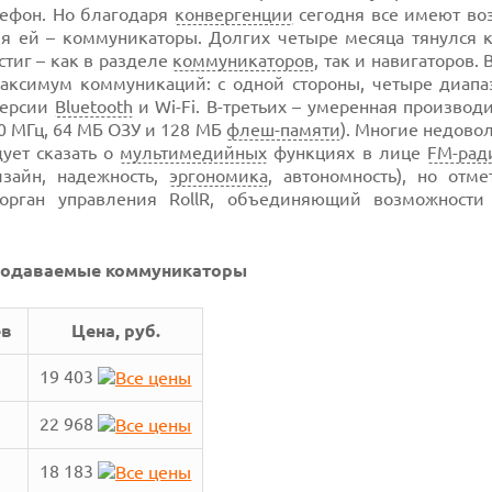
лефон. Но благодаря
конвергенции
сегодня все имеют во
мя ей – коммуникаторы. Долгих четыре месяца тянулся 
остиг – как в разделе
коммуникаторов
, так и навигаторов. 
максимум коммуникаций: с одной стороны, четыре диапа
версии
Bluetooth
и Wi-Fi. В-третьих – умеренная производ
00 МГц, 64 МБ ОЗУ и 128 МБ
флеш-памяти
). Многие недово
дует сказать о
мультимедийных
функциях в лице
FM-рад
зайн, надежность,
эргономика
, автономность), но отме
 орган управления RollR, объединяющий возможности
родаваемые коммуникаторы
ев
Цена, руб.
19 403
22 968
18 183