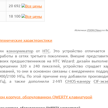
20 692
18 100
Источник:
ZOOM.CNews
по д
дин
коммуникатор
от
HTC
. Это устройство отличается
боты в сетях третьего поколения. Внешне представит
воих предшественников на HTC Wizard: дизайн выполне
решении 320 х 240 пикселей, устройство страдает ха
твований, то они в основном связаны с внедрением подд
900/2100 МГц. По этой причине ему добавили производи
Гц), а также дополнили 2-МП
CMOS-камеру
CIF-эк
ном корпусе, оборудованном QWERTY клавиатурой