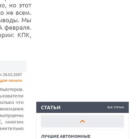
о, но этот
о не всем.
выводы. Мы
A февраля.
ории: КПК,
ЛУЧШИЕ АВТОНОМНЫЕ
ГАЗОНОКОСИЛКИ В 2026 ГОДУ
ЛУЧШИЕ ВИДЕОРЕГИСТРАТОРЫ В 2026
ГОДУ
КАК БЕЗОПАСНО КУПИТЬ Б/У
СМАРТФОН
 28.03.2007
для печати
ЛУЧШИЕ АВТОНОМНЫЕ
ьютеров.
ГАЗОНОКОСИЛКИ В 2026 ГОДУ
ьзователи
только что
ЛУЧШИЕ ВИДЕОРЕГИСТРАТОРЫ В 2026
ГОДУ
СТАТЬИ
все статьи
внимания
 выпущены
КАК БЕЗОПАСНО КУПИТЬ Б/У
E, многим
СМАРТФОН
авнительно
ЛУЧШИЕ АВТОНОМНЫЕ