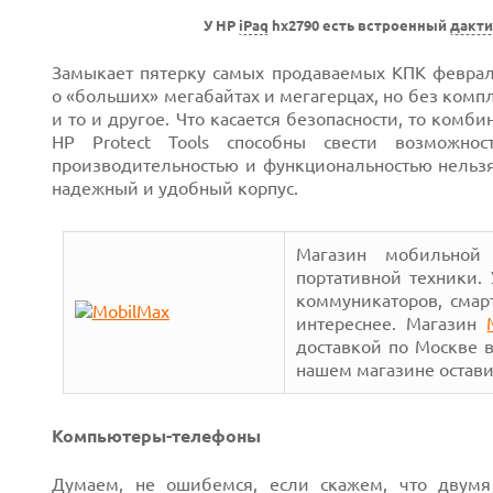
У HP
iPaq
hx2790 есть встроенный
дакти
Замыкает пятерку самых продаваемых КПК февра
о «больших» мегабайтах и мегагерцах, но без компл
и то и другое. Что касается безопасности, то ком
HP Protect Tools способны свести возможн
производительностью и функциональностью нельзя
надежный и удобный корпус.
Магазин мобильно
портативной техники.
коммуникаторов, смар
интереснее. Магазин
доставкой по Москве в
нашем магазине остави
Компьютеры-телефоны
Думаем, не ошибемся, если скажем, что двум