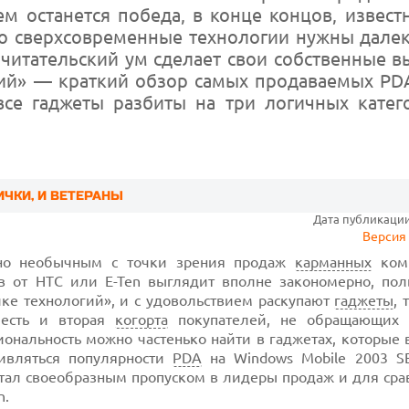
м останется победа, в конце концов, известн
что сверхсовременные технологии нужны далек
читательский ум сделает свои собственные 
ий» — краткий обзор самых продаваемых PD
все гаджеты разбиты на три логичных катег
ИЧКИ, И ВЕТЕРАНЫ
Дата публикации:
Версия 
ьно необычным с точки зрения продаж
карманных
комп
тв от HTC или E-Ten выглядит вполне закономерно, пол
ике технологий», и с удовольствием раскупают
гаджеты
, 
 есть и вторая
когорта
покупателей, не обращающих 
иональность можно частенько найти в гаджетах, которые
дивляться популярности
PDA
на Windows Mobile 2003 S
 стал своеобразным пропуском в лидеры продаж и для ср
n.