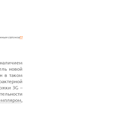
анным салонов
**
 наличием
ель новой
н в таком
рактерной
ержки 3G –
тельности
земпляром
,