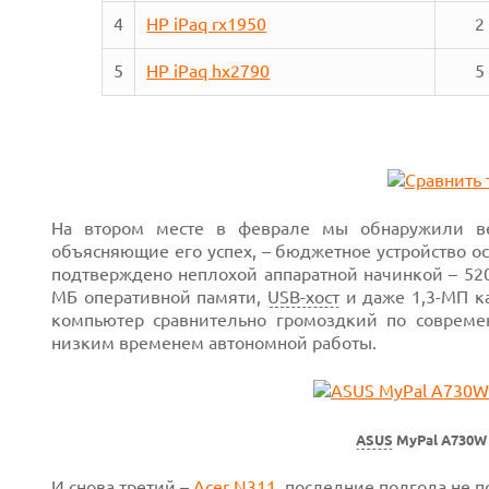
4
HP iPaq rx1950
2
5
HP iPaq hx2790
5
На втором месте в феврале мы обнаружили в
Next
объясняющие его успех, – бюджетное устройство 
подтверждено неплохой аппаратной начинкой – 5
МБ оперативной памяти,
USB-хост
и даже 1,3-МП ка
компьютер сравнительно громоздкий по современ
низким временем автономной работы.
ASUS
MyPal A730W
И снова третий –
Acer N311
, последние полгода не п