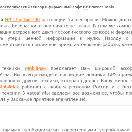
лоскопический
сенсор и фирменный софт
HP
Protect Tools
ля
HP iPaq hx2790
настоящий бизнес-профи. Можно долго
екса безопасности они ничего не значат. В этом же компь
бинация встроенного дактилоскопического сенсора и фирм
ость утери ценной информации к нулю. Наряду с 
 не отметить приличное время автономной работы, каче
й техники
MobilMax
предлагает Вам широкий ассор
 У нас Вы всегда найдете последние новинки GPS прие
тфонов и другой техники, которая сделает Вашу жизнь 
MobilMax
работает с любым регионом России и с бесп
 течении 3 часов! Мы сделаем все возможное, чтобы по
ла у Вас самое приятное впечатление!
я самыми необходимыми современными устройствами