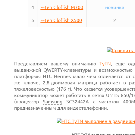
4
E-Ten Glofiish M700
новинка
5
E-Ten Glofiish X500
2
Представляем вашему вниманию
TyTN
, еще о
выдвижной QWERTY-клавиатуры и возможностью ра
платформы HTC Hermes мало чем отличается от с
же ключе, 2,8-дюймовая матрица работает в раз
тяжеловесностью (176 г). Что касается усовершенс
коммуникатор может работать в сетях UMTS 850/1
(процессор
Samsung
SC32442A с частотой 400М
предназначенным для видеотелефонии.
HTC TyTN выполнен в раздвиж