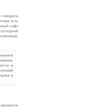
ХАКЕР ПРИЗНАЛ ВИНУ ВО ВЗЛОМЕ
SNOWFLAKE И КРАЖЕ ДАННЫХ
МИЛЛИОНОВ ПОЛЬЗОВАТЕЛЕЙ
 говорить
07.08.2026
ютере есть
ЭЛЕКТРИЧЕСКИЙ ПИКАП FORD FATHOM
ВРЯД ЛИ ПОВТОРИТ УСПЕХ
енный софт
ЛЕГЕНДАРНЫХ МОДЕЛЕЙ КОМПАНИИ
солидной
ственный,
тимент
мников,
легче и
латной
купка в
 являются