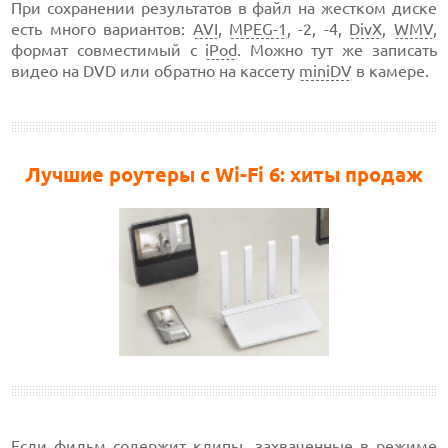
При сохранении результатов в файл на жестком диске
есть много вариантов:
AVI
,
MPEG-1
,
-2,
-4,
DivX
,
WMV
,
формат совместимый с
iPod
. Можно тут же записать
видео на DVD или обратно на кассету
miniDV
в камере.
Лучшие роутеры с Wi-Fi 6: хиты продаж
Если фильм содержит клипы, захваченные в режиме