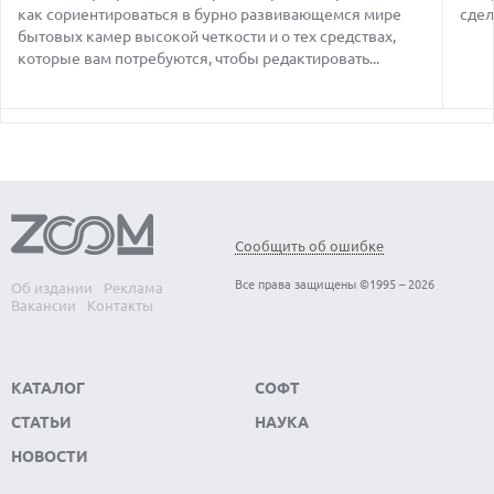
как сориентироваться в бурно развивающемся мире
БАЗЕ IMEI
сдел
бытовых камер высокой четкости и о тех средствах,
09.08.2026
которые вам потребуются, чтобы редактировать...
ЛУЧШИЕ СПОРТИВНЫЕ НАУШНИКИ И ВКЛАДЫШИ ДЛЯ
ТРЕНИРОВОК В 2026 Г.
09.08.2026
МОДДЕР ЗАСТАВИЛ ВИБРОМОТОРЫ КОНТРОЛЛЕРА STEAM
ВОСПРОИЗВОДИТЬ СТЕРЕОЗВУК
09.08.2026
ПРОЕКТ ДАТА-ЦЕНТРА AMAZON В ТЕХАСЕ МОЖЕТ СТАТЬ
КРУПНЕЙШИМ ИСТОЧНИКОМ ВЫБРОСОВ ПАРНИКОВЫХ
Сообщить об ошибке
ГАЗОВ
Все права защищены ©1995 – 2026
Об издании
Реклама
09.08.2026
Вакансии
Контакты
МАСК СОЗДАЕТ КРУПНЕЙШИЙ ПОЛУПРОВОДНИКОВЫЙ
ЗАВОД TERAFAB В ТЕХАСЕ
КАТАЛОГ
СОФТ
СТАТЬИ
НАУКА
НОВОСТИ