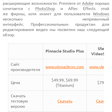
расширяющие возможности. Premiere от
Adobe
хорошо
сочетается с
PhotoShop
и After Effects этой
же фирмы, хотя имеет для пользователя
Windows
несколько непривычный
интерфейс. Профессиональным продуктам для
редактирования видео мы посвятим наш следующий
обзор.
Ulead
Pinnacle Studio Plus
VideoStud
Сайт
www.pinnaclesys.com
www.ulead.
производителя
$49.99,
$69.99
Цена
$79.99
(Titanium)
Скачать
тестовую
Скачать
Скачать
версию