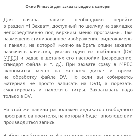
Окно Pinnacle для захвата видео с камеры
Для начала записи необходимо перейти
в раздел «1 Захват»,
доступный по щелчку на закладке
непосредственно под верхним меню программы. Там
размещено стилизованное изображение видеокамеры
и панели, на которой можно выбрать опции захвата:
назначить качество, указав один из шаблонов (DV,
MPEG
) и задав в деталях его настройки (разрешение,
стандарт файла и т. д.). При захвате сразу в MPEG
экономится место на жестком диске и время
на обработку файла DV. Но если вы собираетсь
материал не просто записать на DVD, а порезать,
смонтировать и наложить титры. Захватывать надо
только в DV.
На этой же панели расположен индикатор свободного
пространства носителя, на который будет впоследствии
производиться запись.
Выбор необходимых фрагментов можно осуществить