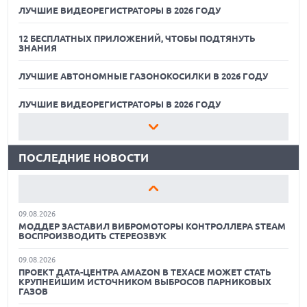
ЛУЧШИЕ ВИДЕОРЕГИСТРАТОРЫ В 2026 ГОДУ
12 БЕСПЛАТНЫХ ПРИЛОЖЕНИЙ, ЧТОБЫ ПОДТЯНУТЬ
ЗНАНИЯ
ЛУЧШИЕ АВТОНОМНЫЕ ГАЗОНОКОСИЛКИ В 2026 ГОДУ
09.08.2026
ГИБРИДНЫЙ ПЛАНШЕТ TCL NOTE A1 NXTPAPER ДЛЯ
ЗАМЕТОК И МЕДИА
ЛУЧШИЕ ВИДЕОРЕГИСТРАТОРЫ В 2026 ГОДУ
09.08.2026
12 БЕСПЛАТНЫХ ПРИЛОЖЕНИЙ, ЧТОБЫ ПОДТЯНУТЬ
НОВЫЕ СМАРТФОНЫ NOTHING A006 И A010 НАЙДЕНЫ В
ЗНАНИЯ
БАЗЕ IMEI
ПОСЛЕДНИЕ НОВОСТИ
09.08.2026
ЛУЧШИЕ АВТОНОМНЫЕ ГАЗОНОКОСИЛКИ В 2026 ГОДУ
ЛУЧШИЕ СПОРТИВНЫЕ НАУШНИКИ И ВКЛАДЫШИ ДЛЯ
ТРЕНИРОВОК В 2026 Г.
ЛУЧШИЕ ВИДЕОРЕГИСТРАТОРЫ В 2026 ГОДУ
09.08.2026
12 БЕСПЛАТНЫХ ПРИЛОЖЕНИЙ, ЧТОБЫ ПОДТЯНУТЬ
МОДДЕР ЗАСТАВИЛ ВИБРОМОТОРЫ КОНТРОЛЛЕРА STEAM
ЗНАНИЯ
ВОСПРОИЗВОДИТЬ СТЕРЕОЗВУК
09.08.2026
ЛУЧШИЕ АВТОНОМНЫЕ ГАЗОНОКОСИЛКИ В 2026 ГОДУ
ПРОЕКТ ДАТА-ЦЕНТРА AMAZON В ТЕХАСЕ МОЖЕТ СТАТЬ
КРУПНЕЙШИМ ИСТОЧНИКОМ ВЫБРОСОВ ПАРНИКОВЫХ
ГАЗОВ
ЛУЧШИЕ ВИДЕОРЕГИСТРАТОРЫ В 2026 ГОДУ