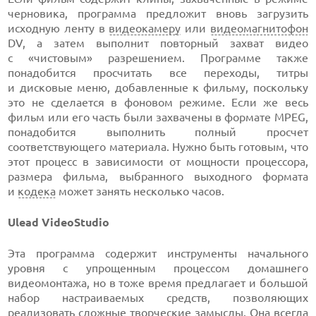
черновика, программа предложит вновь загрузить
исходную ленту в
видеокамеру
или
видеомагнитофон
DV, а затем выполнит повторный захват видео
с «чистовым» разрешением. Программе также
понадобится просчитать все переходы, титры
и дисковые меню, добавленные к фильму, поскольку
это не сделается в фоновом режиме. Если же весь
фильм или его часть были захвачены в формате MPEG,
понадобится выполнить полный просчет
соответствующего материала. Нужно быть готовым, что
этот процесс в зависимости от мощности процессора,
размера фильма, выбранного выходного формата
и
кодека
может занять несколько часов.
Ulead VideoStudio
Эта программа содержит инструменты начального
уровня с упрощенным процессом домашнего
видеомонтажа, но в тоже время предлагает и большой
набор настраиваемых средств, позволяющих
реализовать сложные творческие замыслы. Она всегда